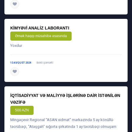
daha ətraflı
KIMYƏVI ANALIZ LABORANTI
Əmək haqqı müsahibə əsasında
Yoxdur
13 AVQUST 2024
BAKI ŞƏHƏRI
daha ətraflı
İQTISADIYYAT VƏ MALIYYƏ IŞLƏRINƏ DAIR ISTƏNILƏN
VƏZIFƏ
500 AZN
Mingəçevir Regional "ASAN xidmət" mərkəzində 5 ay könüllü-
təcrübəçi, "Atəşgah" sığorta şirkətində 1 ay təcrübəçi olmuşam