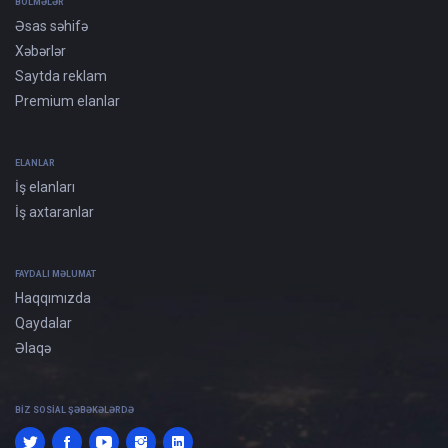
BÖLMƏLƏR
Əsas səhifə
Xəbərlər
Saytda reklam
Premium elanlar
ELANLAR
İş elanları
İş axtaranlar
FAYDALI MƏLUMAT
Haqqımızda
Qaydalar
Əlaqə
BIZ SOSIAL ŞƏBƏKƏLƏRDƏ