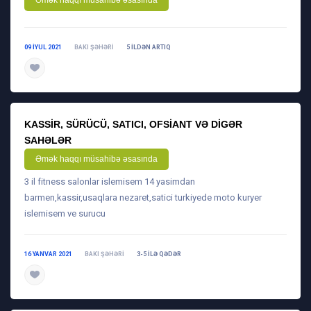
Əmək haqqı müsahibə əsasında
09 IYUL 2021
BAKI ŞƏHƏRI
5 ILDƏN ARTIQ
daha ətraflı
KASSIR, SÜRÜCÜ, SATICI, OFSIANT VƏ DIGƏR
SAHƏLƏR
Əmək haqqı müsahibə əsasında
3 il fitness salonlar islemisem 14 yasimdan
barmen,kassir,usaqlara nezaret,satici turkiyede moto kuryer
islemisem ve surucu
16 YANVAR 2021
BAKI ŞƏHƏRI
3-5 ILƏ QƏDƏR
daha ətraflı