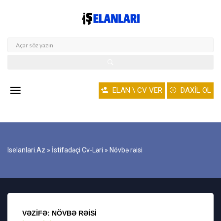
ELAN \ CV VER
DAXİL OL
Iselanlari.az
»
İstifadəçi Cv-Ləri
» Növbə rəisi
VƏZIFƏ: NÖVBƏ RƏISI