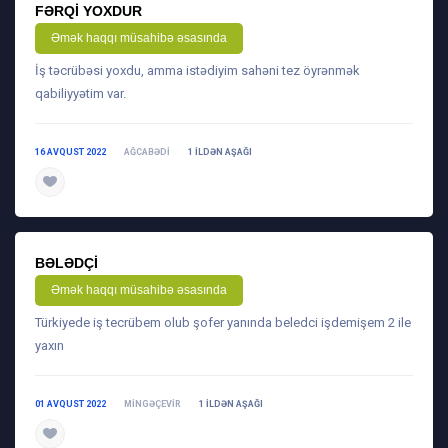
FƏRQI YOXDUR
Əmək haqqı müsahibə əsasında
İş təcrübəsi yoxdu, amma istədiyim sahəni tez öyrənmək
qabiliyyətim var.
16 AVQUST 2022
AĞCABƏDI
1 ILDƏN AŞAĞI
daha ətraflı
BƏLƏDÇI
Əmək haqqı müsahibə əsasında
Türkiyede iş tecrübem olub şofer yanında beledci işdemişem 2 ile
yaxın
01 AVQUST 2022
MINGƏÇEVIR
1 ILDƏN AŞAĞI
daha ətraflı