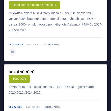
Əmək haqqı müsahibə əsasında
Müdafiə Nazirliyi N saylı hərbi hissə / 1996-2003 yanvar 2000-
yanvar 2004 -baş mühasib -material üzrə mühasib iyun 1995 –
yanvar 2000 - əmək haqqı üzrə mühəndis Azbentonit MMC / 2004-
2015 yanvar
11 IYUN 2025
XIRDALAN
5 ILDƏN ARTIQ
daha ətraflı
ŞƏXSI SÜRÜCÜ
1000 AZN
Sahibkar müdür– şəxsi sürücü 2013-2019 Ailə – şəxsi sürücü
2020-2022 /2024-2025
21 MAY 2025
BAKI ŞƏHƏRI
5 ILDƏN ARTIQ