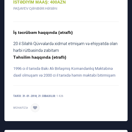
İSTƏDIYIM MAAŞ: 400AZN
PAŞAYEV QƏNBƏR HƏSƏN
İş təcrübəm haqqında (ətraflı)
20 il Silahlı Qüvvələrdə xidmət etmişəm və ehiyyatda olan
hərbi rütbəsində zabitəm
Təhsilim haqqında (ətraflı)
1996 cı il tarixdə Bakı Alı Birləşmiş Komandanlıq Məktəbinə
daxil olmuşam və 2000 ci il tarixdə həmin məktəbi bitirmişəm
TARIX: 31-01-2018, 21:33
BAXILIB:
1 426
MÜHAFIZƏ