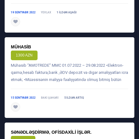
19 SENTYABR 2022
YEVLAX
1 ILDƏN AŞAĞI
daha ətraflı
MÜHASIB
1300 AZN
Mühasib “AMOTREDE” MMC 01.07.2022 – 29.08.2022 •Elektron-
qaimə,hesab faktura,bank ,ƏDV depozit və digər əməliyyatları icra
etmək; •Müəssisənin maliyyə fəaliyyətində olmuş bitmiş bütün
15 SENTYABR 2022
BAKI ŞƏHƏRI
5 ILDƏN ARTIQ
daha ətraflı
SƏNƏDLƏŞDIRMƏ, OFISDAXILI IŞLƏR.