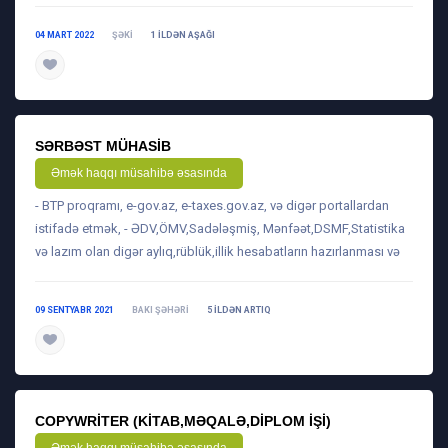
04 MART 2022
ŞƏKI
1 ILDƏN AŞAĞI
daha ətraflı
SƏRBƏST MÜHASIB
Əmək haqqı müsahibə əsasında
- BTP proqramı, e-gov.az, e-taxes.gov.az, və digər portallardan
istifadə etmək, - ƏDV,ÖMV,Sadələşmiş, Mənfəət,DSMF,Statistika
və lazım olan digər aylıq,rüblük,illik hesabatların hazırlanması və
09 SENTYABR 2021
BAKI ŞƏHƏRI
5 ILDƏN ARTIQ
daha ətraflı
COPYWRITER (KITAB,MƏQALƏ,DIPLOM IŞI)