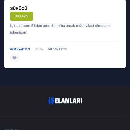
SÜRÜCÜ
800 AZN
İş təcrübəm 5 ildən artıqdı amma əmək müqaviləsi olmadan
işləmişəm
07 YANVAR 2021
QUBA
5 ILDƏN ARTIQ
daha ətraflı