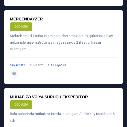
MERÇENDAYZER
500 AZN
Mektebde 1 il katibə işləmişəm.dasinmaz əmlak şirkətində 8 ay
rieltor işləmişəm.Bijuteriya mağazasında 2 il satıcı kassir
işləmişəm.
20 MAY 2022
SUMQAYIT
3-5 ILƏ QƏDƏR
daha ətraflı
MÜHAFIZƏ VƏ YA SÜRÜCÜ EKSPEDITOR
500 AZN
Bakı şəhərində mühafizə işində işləmişəm Sürücülüy təcrübəm 6
ildir.