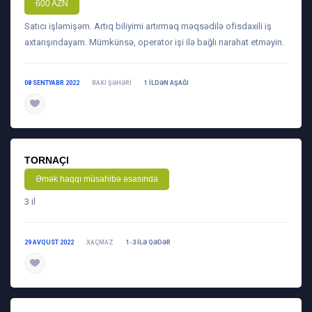
600 AZN
Satıcı işləmişəm. Artıq biliyimi artırmaq məqsədilə ofisdaxili iş
axtarışındayam. Mümkünsə, operator işi ilə bağlı narahat etməyin.
08 SENTYABR 2022
BAKI ŞƏHƏRI
1 ILDƏN AŞAĞI
daha ətraflı
TORNAÇI
Əmək haqqı müsahibə əsasında
3 il
29 AVQUST 2022
XAÇMAZ
1-3 ILƏ QƏDƏR
daha ətraflı