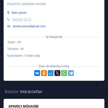
PAŞAYEV QƏNBƏR HƏSƏN
Bakı şəhəri
050 457 15 75
qenber.pasa@gmail.com
İş haqqında
Yaşım : 39
Təhsilim : Ali
İş təcrübəm : 5 ildən artıq
Elanı dostlarınla bölüş
Bənzər
müraciətlər
APARICI MÜHASIB