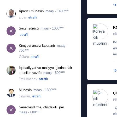
İŞ ÜÇÜN MÜRACIƏTLƏR
11
azn
Aparıcı mühasib
maaş - 1400
Eldar
ətraflı
K
azn
Şəxsi sürücü
maaş - 1000
PI
ətraflı
Ko
Kimyəvi analiz laborantı
maaş -
el
azn
700
mü
Gülarə
ətraflı
İqtisadiyyat və maliyyə işlərinə dair
10
azn
istənilən vəzifə
maaş - 500
Emil İmanov
ətraflı
azn
Mühasib
maaş - 1300
Ç
Seymur,
ətraflı
PI
Sənədləşdirmə, ofisdaxili işlər.
- 
azn
maaş - 600
el