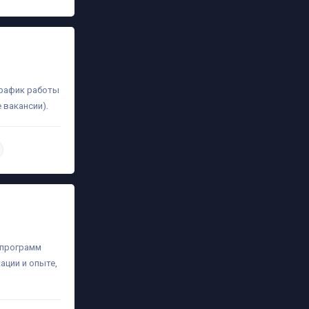
график работы
 вакансии).
daha ətraflı
а программ
ации и опыте,