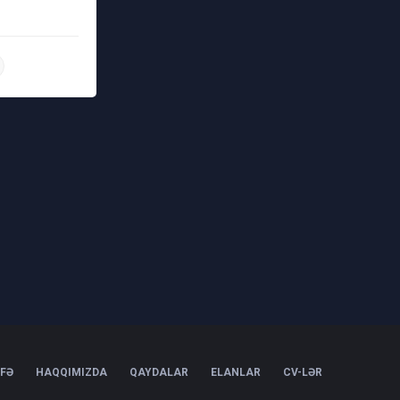
daha ətraflı
IFƏ
HAQQIMIZDA
QAYDALAR
ELANLAR
CV-LƏR