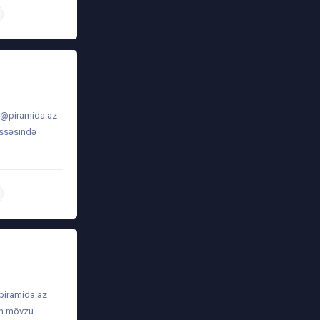
daha ətraflı
o@piramida.az
issəsində
daha ətraflı
piramida.az
-in mövzu