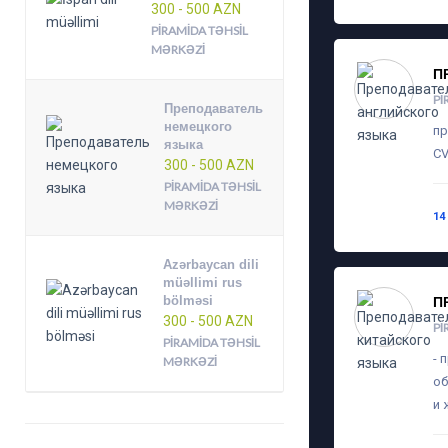
300 - 500 AZN
PIRAMIDA TƏHSIL
MƏRKƏZI
П
PI
Преподаватель
немецкого
пр
языка
CV
300 - 500 AZN
PIRAMIDA TƏHSIL
MƏRKƏZI
14
Azərbaycan dili
müəllimi rus
bölməsi
П
300 - 500 AZN
PI
PIRAMIDA TƏHSIL
- 
MƏRKƏZI
об
и 