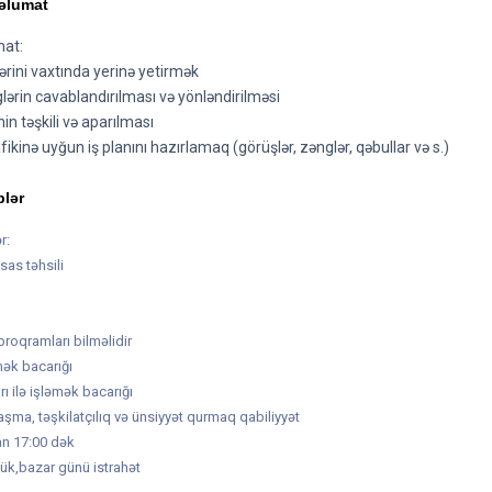
əlumat
mat:
lərini vaxtında yerinə yetirmək
glərin cavablandırılması və yönləndirilməsi
nin təşkili və aparılması
afikinə uyğun iş planını hazırlamaq (görüşlər, zənglər, qəbullar və s.)
blər
r:
isas təhsili
proqramları bilməlidir
mək bacarığı
rı ilə işləmək bacarığı
naşma, təşkilatçılıq və ünsiyyət qurmaq qabiliyyət
dan 17:00 dək
nlük,bazar günü istrahət