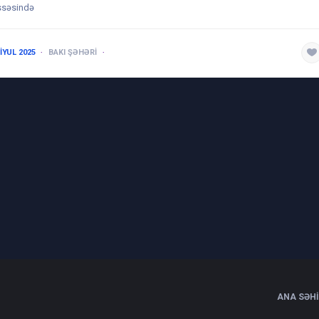
ssəsində
 IYUL 2025
BAKI ŞƏHƏRI
1-3 ILƏ QƏDƏR
ANA SƏH