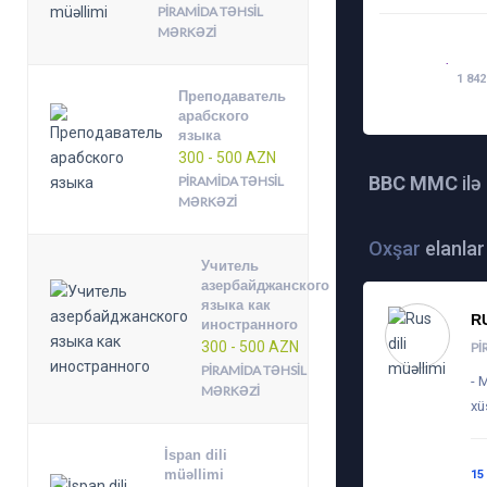
PIRAMIDA TƏHSIL
MƏRKƏZI
TARIX:
17-05-
BAXIL
2018,
1 842
11:41
Преподаватель
арабского
языка
300 - 500 AZN
BBC MMC
ilə
PIRAMIDA TƏHSIL
MƏRKƏZI
Oxşar
elanlar
Учитель
азербайджанского
языка как
R
иностранного
300 - 500 AZN
PI
PIRAMIDA TƏHSIL
- 
MƏRKƏZI
xü
İspan dili
müəllimi
15