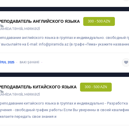
РЕПОДАВАТЕЛЬ АНГЛИЙСКОГО ЯЗЫКА
300 - 500 AZN
RAMIDA TƏHSIL MƏRKƏZI
еподавание английского языка в группах и индивидуально. свободный 
 высылайте на E-mail:
info@piramida.az
(в графе «Тема» укажите название
 IYUL 2025
BAKI ŞƏHƏRI
1-3 ILƏ QƏDƏR
РЕПОДАВАТЕЛЬ КИТАЙСКОГО ЯЗЫКА
300 - 500 AZN
RAMIDA TƏHSIL MƏRKƏZI
преподавание китайского языка в группах и индивидуально - Разработк
учения - свободный график работы Если Вы уверенны в своей квалифик
желаете передать свои знания и