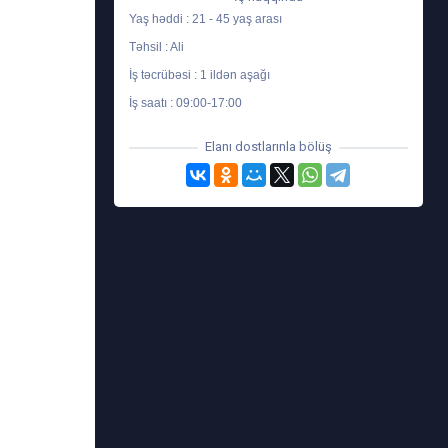
Yaş həddi : 21 - 45 yaş arası
Təhsil : Ali
İş təcrübəsi : 1 ildən aşağı
İş saatı : 09:00-17:00
Elanı dostlarınla bölüş