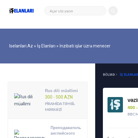
Iselanlari.az
»
İş Elanları
» İnzibati işlər üzrə menecer
DIGƏR ELANLAR
BÖLMƏ
İŞ ELANLAR
Rus dili müəllimi
300 - 500 AZN
VƏZI
PIRAMIDA TƏHSIL
400 
MƏRKƏZI
BBC 
Преподаватель
английского