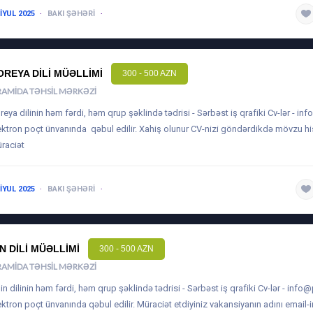
 IYUL 2025
BAKI ŞƏHƏRI
1-3 ILƏ QƏDƏR
OREYA DILI MÜƏLLIMI
300 - 500 AZN
RAMIDA TƏHSIL MƏRKƏZI
reya dilinin həm fərdi, həm qrup şəklində tədrisi - Sərbəst iş qrafiki Cv-lər -
inf
ektron poçt ünvanında qəbul edilir. Xahiş olunur CV-nizi göndərdikdə mövzu h
raciət
 IYUL 2025
BAKI ŞƏHƏRI
1-3 ILƏ QƏDƏR
IN DILI MÜƏLLIMI
300 - 500 AZN
RAMIDA TƏHSIL MƏRKƏZI
Çin dilinin həm fərdi, həm qrup şəklində tədrisi - Sərbəst iş qrafiki Cv-lər -
info@
ektron poçt ünvanında qəbul edilir. Müraciət etdiyiniz vakansiyanın adını email