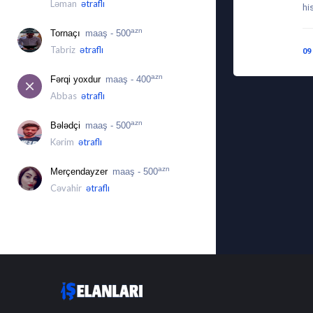
Ləman
ətraflı
hi
azn
Tornaçı
maaş - 500
Tabriz
ətraflı
09
azn
Fərqi yoxdur
maaş - 400
Abbas
ətraflı
azn
Bələdçi
maaş - 500
Kərim
ətraflı
azn
Merçendayzer
maaş - 500
Cəvahir
ətraflı