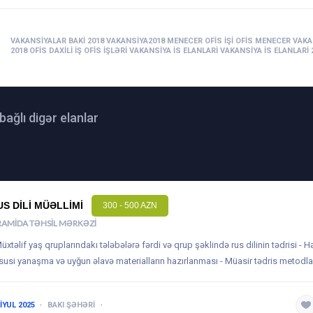
IB:
VAKANSIYALAR BAKI 2018
VAKANSIYA2018
MENECER
OFIS IŞI
OFIS MENECER
VAKA
2018
OFIS DAXILI IŞ
OFIS IŞLƏRI
VAKANSIYA IS ELANLARI
VAKANSIYA IS ELANLARI 
 bağlı digər elanlar
US DILI MÜƏLLIMI
300 - 500 AZN
RAMIDA TƏHSIL MƏRKƏZI
Müxtəlif yaş qruplarındakı tələbələrə fərdi və qrup şəklində rus dilinin tədrisi - H
susi yanaşma və uyğun əlavə materialların hazırlanması - Müasir tədris metodla
 IYUL 2025
BAKI ŞƏHƏRI
1-3 ILƏ QƏDƏR