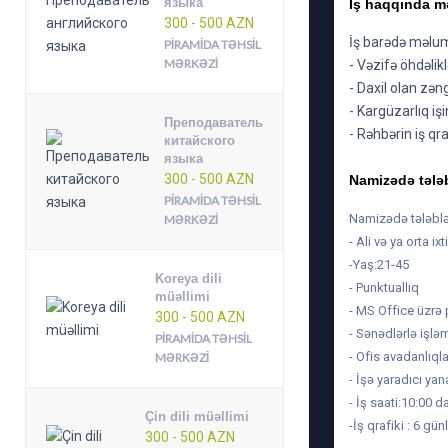
языка
İş haqqında m
300 - 500 AZN
İş barədə məlu
PIRAMIDA TƏHSIL
MƏRKƏZI
- Vəzifə öhdəlik
- Daxil olan zən
- Kargüzarlıq işi
Преподаватель
- Rəhbərin iş qr
китайского
языка
300 - 500 AZN
Namizədə tələ
PIRAMIDA TƏHSIL
Namizədə tələblə
MƏRKƏZI
- Ali və ya orta ixt
-Yaş:21-45
Koreya dili
- Punktuallıq
müəllimi
- MS Office üzrə 
300 - 500 AZN
- Sənədlərlə işlə
PIRAMIDA TƏHSIL
- Ofis avadanlıqla
MƏRKƏZI
- İşə yaradıcı ya
- İş saati:10:00 
Çin dili müəllimi
-İş qrafiki : 6 gü
300 - 500 AZN