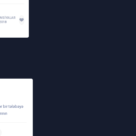
NSIYALAR
2018
ər bir tələbəyə
rının
daha ətraflı