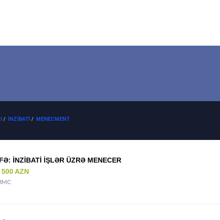
I
/
İNZIBATI
/
MENECMENT
FƏ: İNZIBATI IŞLƏR ÜZRƏ MENECER
- 500 AZN
MMC