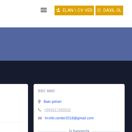
ELAN \ CV VER
DAXİL OL
BBC MMC
Bakı şəhəri
+994517480542
hr.info.center2018@gmail.com
İş haqqında