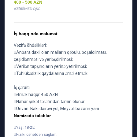
400 - 500 AZN
AZƏRIMED QSC
İş haqqında məlumat
Vəzifə öhdəlikləri:
Anbara daxil olan malların qəbulu, boşaldılması,
çeşidlənməsi və yerləşdirilməsi;
Verilən tapşırıqların yerinə yetirilməsi;
Təhlükəsizlik qaydalarına əməl etmək.
İş şəraiti:
Əmək haqqı: 450 AZN
Nahar şirkət tərəfindən təmin olunur
Ünvan: Bakı dairəvi yol, Meyvəli bazarın yanı
Namizədə tələblər
Yaş: 18-25;
Fiziki cəhətdən sağlam;