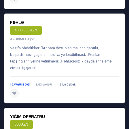
FƏHLƏ
400 - 500 AZN
AZƏRIMED QSC
Vəzifə öhdəlikləri: Anbara daxil olan malların qəbulu,
boşaldılması, çeşidlənməsi və yerləşdirilməsi; Verilən
tapşırıqların yerinə yetirilməsi; Təhlükəsizlik qaydalarına əməl
etmək. İş şəraiti:
10 AVQUST 2021
BAKI ŞƏHƏRI
1-3 ILƏ QƏDƏR
daha ətraflı
YIĞIM OPERATRU
300 AZN