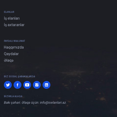
ELANLAR
İş elanları
İş axtaranlar
FAYDALI MƏLUMAT
Haqqımızda
Qaydalar
Əlaqə
BIZ SOSIAL ŞƏBƏKƏLƏRDƏ
BIZIMLƏ ƏLAQƏ
Bakı şəhəri. Əlaqə üçün:
info@iselanlari.az
.