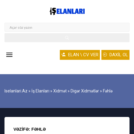
ELAN \ CV VER
DAXİL OL
Iselanlari.az
»
İş Elanları
»
Xidmət
»
Digər Xidmətlər
» Fəhlə
VƏZIFƏ: FƏHLƏ