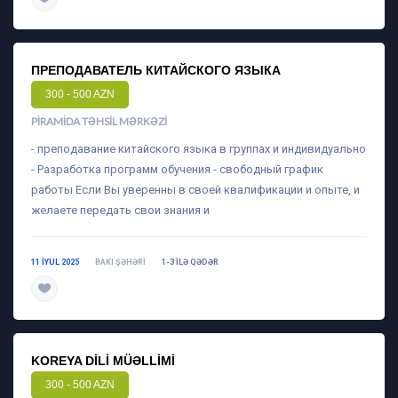
ПРЕПОДАВАТЕЛЬ КИТАЙСКОГО ЯЗЫКА
300 - 500 AZN
PIRAMIDA TƏHSIL MƏRKƏZI
- преподавание китайского языка в группах и индивидуально
- Разработка программ обучения - свободный график
работы Если Вы уверенны в своей квалификации и опыте, и
желаете передать свои знания и
11 IYUL 2025
BAKI ŞƏHƏRI
1-3 ILƏ QƏDƏR
daha ətraflı
KOREYA DILI MÜƏLLIMI
300 - 500 AZN