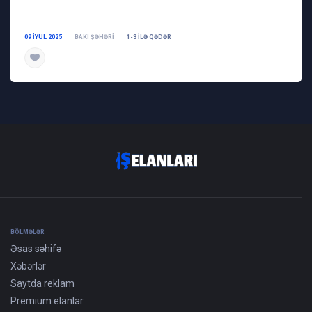
09 IYUL 2025
BAKI ŞƏHƏRI
1-3 ILƏ QƏDƏR
daha ətraflı
BÖLMƏLƏR
Əsas səhifə
Xəbərlər
Saytda reklam
Premium elanlar