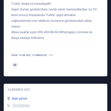
Cəld, dəqiq və məsuliyyətli.
Qeyd olunan göstəricilərə cavab verən namizədlərdən öz CV-
lərini mövzu hissəsində “Fəhlə” qeyd etməklə
cv@azerimed.com
elektron ünvanına göndərmələri xahiş
olunur.
Əlavə suallar üçün 055-455-84-04 (Whatsapp) nömrəsi ilə
əlaqə saxlaya bilərsiniz
TARIX: 10-08-2021, 13:50
BAXILIB:
1 957
AZƏRIMED QSC
Bakı şəhəri
0554558404