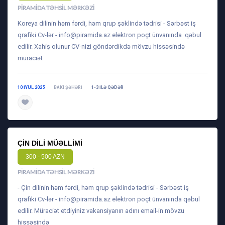
PIRAMIDA TƏHSIL MƏRKƏZI
Koreya dilinin həm fərdi, həm qrup şəklində tədrisi - Sərbəst iş
qrafiki Cv-lər -
info@piramida.az
elektron poçt ünvanında qəbul
edilir. Xahiş olunur CV-nizi göndərdikdə mövzu hissəsində
müraciət
10 IYUL 2025
BAKI ŞƏHƏRI
1-3 ILƏ QƏDƏR
daha ətraflı
ÇIN DILI MÜƏLLIMI
300 - 500 AZN
PIRAMIDA TƏHSIL MƏRKƏZI
- Çin dilinin həm fərdi, həm qrup şəklində tədrisi - Sərbəst iş
qrafiki Cv-lər -
info@piramida.az
elektron poçt ünvanında qəbul
edilir. Müraciət etdiyiniz vakansiyanın adını email-in mövzu
hissəsində