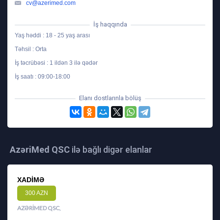
cv@azerimed.com
İş haqqında
Yaş həddi : 18 - 25 yaş arası
Təhsil : Orta
İş təcrübəsi : 1 ildən 3 ilə qədər
İş saatı : 09:00-18:00
Elanı dostlarınla bölüş
AzəriMed QSC
ilə bağlı digər elanlar
XADIMƏ
300 AZN
AZƏRIMED QSC
,