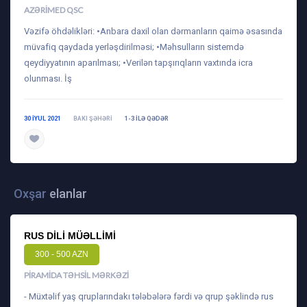
AZƏRIMED QSC
Vəzifə öhdəlikləri: •Anbara daxil olan dərmanların qaimə əsasında
müvafiq qaydada yerləşdirilməsi; •Məhsulların sistemdə
qeydiyyatının aparılması; •Verilən tapşırıqların vaxtında icra
olunması. İş
30 IYUL 2021
BAKI ŞƏHƏRI
1-3 ILƏ QƏDƏR
daha ətraflı
Oxşar
elanlar
RUS DILI MÜƏLLIMI
300 - 500 AZN
PIRAMIDA TƏHSIL MƏRKƏZI
- Müxtəlif yaş qruplarındakı tələbələrə fərdi və qrup şəklində rus