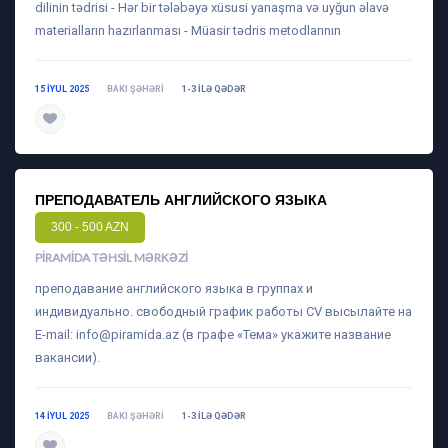
dilinin tədrisi - Hər bir tələbəyə xüsusi yanaşma və uyğun əlavə
materialların hazırlanması - Müasir tədris metodlarının
15 IYUL 2025
BAKI ŞƏHƏRI
1-3 ILƏ QƏDƏR
daha ətraflı
ПРЕПОДАВАТЕЛЬ АНГЛИЙСКОГО ЯЗЫКА
300 - 500 AZN
PIRAMIDA TƏHSIL MƏRKƏZI
преподавание английского языка в группах и
индивидуально. свободный график работы CV высылайте на
E-mail:
info@piramida.az
(в графе «Тема» укажите название
вакансии).
14 IYUL 2025
BAKI ŞƏHƏRI
1-3 ILƏ QƏDƏR
daha ətraflı