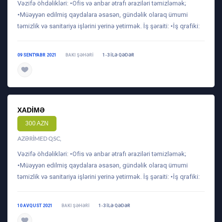
Vəzifə öhdəlikləri: •Ofis və anbar ətrafı əraziləri təmizləmək;
•Müəyyən edilmiş qaydalara əsasən, gündəlik olaraq ümumi
təmizlik və sanitariya işlərini yerinə yetirmək. İş şəraiti: •İş qrafiki:
09 SENTYABR 2021
BAKI ŞƏHƏRI
1-3 ILƏ QƏDƏR
daha ətraflı
XADIMƏ
300 AZN
AZƏRIMED QSC
,
Vəzifə öhdəlikləri: •Ofis və anbar ətrafı əraziləri təmizləmək;
•Müəyyən edilmiş qaydalara əsasən, gündəlik olaraq ümumi
təmizlik və sanitariya işlərini yerinə yetirmək. İş şəraiti: •İş qrafiki:
10 AVQUST 2021
BAKI ŞƏHƏRI
1-3 ILƏ QƏDƏR
daha ətraflı