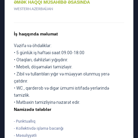
ƏMƏK HAQQI MÜSAHIBƏ ƏSASINDA
WESTERN AZERBAIJAN
İş haqqında məlumat
Vəzifə və öhdəliklər:
• 5 günlük iş həftəsi saat 09.00-18.00
• Otaqları, dəhlizləri yığışdırır.
• Mebeli, döşəmələri təmizləyir.
• Zibil və tullantıları yığır və müəyyən olunmuş yerə
çatdırır.
• WC , qarderob və digər ümumi istifadə yerlərində
təmizlik.
• Mətbəxin təmizliyinə nəzarət edir.
Namizədə tələblər
- Punktuallıq
- Kollektivdə işləmə bacarığı
- Məsuliyyətli