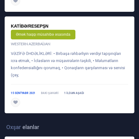
daha ətraflı
KATIBƏ/RESEPŞN
Əmək haqqı müsahibə əsasında
WESTERN AZERBAIJAN
VƏZİFƏ ÖHDƏLİKLƏRİ: • Birbaşa rəhbərliyin verdiyi tapşırıqları
icra etmək, • İclasların və müşavirələrin təşkili, • Məlumatların
konfedensiallığını qorumaq, • Qonaqların qarşılanması və servisi
(çay,
15 SENTYABR 2021
BAKI ŞƏHƏRI
1 ILDƏN AŞAĞI
daha ətraflı
Oxşar
elanlar