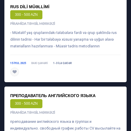
RUS DILI MÜƏLLIMI
300 - 500 AZN
PIRAMIDA TƏHSIL MƏRKƏZI
- Müxtəlif yaş qruplarındakı tələbələrə fərdi və qrup şəklində rus
dilinin tədrisi - Hər bir tələbəyə xüsusi yanaşma və uyğun əlavə
materialların hazırlanması - Müasir tədris metodlarının
15 IYUL 2025
BAKI ŞƏHƏRI
1-3 ILƏ QƏDƏR
daha ətraflı
ПРЕПОДАВАТЕЛЬ АНГЛИЙСКОГО ЯЗЫКА
300 - 500 AZN
PIRAMIDA TƏHSIL MƏRKƏZI
преподавание английского языка в группах и
индивидуально. свободный график работы CV высылайте на