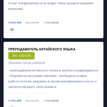
E-mail:
info@piramida.az
(в графе «Тема» укажите название
вакансии).
14 IYUL 2025
BAKI ŞƏHƏRI
1-3 ILƏ QƏDƏR
daha ətraflı
ПРЕПОДАВАТЕЛЬ КИТАЙСКОГО ЯЗЫКА
300 - 500 AZN
PIRAMIDA TƏHSIL MƏRKƏZI
- преподавание китайского языка в группах и индивидуально
- Разработка программ обучения - свободный график
работы Если Вы уверенны в своей квалификации и опыте, и
желаете передать свои знания и
11 IYUL 2025
BAKI ŞƏHƏRI
1-3 ILƏ QƏDƏR