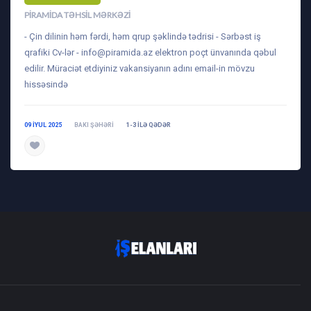
PIRAMIDA TƏHSIL MƏRKƏZI
- Çin dilinin həm fərdi, həm qrup şəklində tədrisi - Sərbəst iş
qrafiki Cv-lər -
info@piramida.az
elektron poçt ünvanında qəbul
edilir. Müraciət etdiyiniz vakansiyanın adını email-in mövzu
hissəsində
09 IYUL 2025
BAKI ŞƏHƏRI
1-3 ILƏ QƏDƏR
daha ətraflı