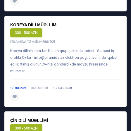
daha ətraflı
KOREYA DILI MÜƏLLIMI
300 - 500 AZN
PIRAMIDA TƏHSIL MƏRKƏZI
Koreya dilinin həm fərdi, həm qrup şəklində tədrisi - Sərbəst iş
qrafiki Cv-lər -
info@piramida.az
elektron poçt ünvanında qəbul
edilir. Xahiş olunur CV-nizi göndərdikdə mövzu hissəsində
müraciət
10 IYUL 2025
BAKI ŞƏHƏRI
1-3 ILƏ QƏDƏR
daha ətraflı
ÇIN DILI MÜƏLLIMI
300 - 500 AZN