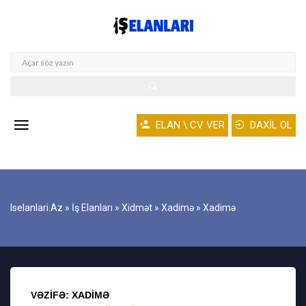
ELAN \ CV VER
DAXİL OL
Iselanlari.az
»
İş Elanları
»
Xidmət
»
Xadimə
» Xadimə
VƏZIFƏ: XADIMƏ