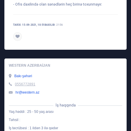
- Ofis daxilində olan sənədlərin heç birinə toxunmayır.
TARIX: 15-09-2021, 10:51
BAXILIB:
2 156
WESTERN AZERBAIJAN
Bakı şəhəri
0556772891
hr@western.az
İş haqqında
Yaş həddi : 25 - 50 yaş arası
Təhsil :
İş təcrübəsi : 1 ildən 3 ilə qədər