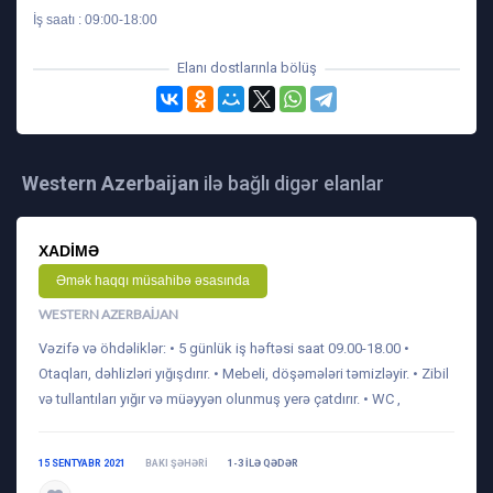
İş saatı : 09:00-18:00
Elanı dostlarınla bölüş
Western Azerbaijan
ilə bağlı digər elanlar
XADIMƏ
Əmək haqqı müsahibə əsasında
WESTERN AZERBAIJAN
Vəzifə və öhdəliklər: • 5 günlük iş həftəsi saat 09.00-18.00 •
Otaqları, dəhlizləri yığışdırır. • Mebeli, döşəmələri təmizləyir. • Zibil
və tullantıları yığır və müəyyən olunmuş yerə çatdırır. • WC ,
15 SENTYABR 2021
BAKI ŞƏHƏRI
1-3 ILƏ QƏDƏR