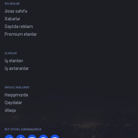
BÖLMƏLƏR
Əsas səhifə
Xəbərlər
Saytda reklam
Premium elanlar
ELANLAR
İş elanları
İş axtaranlar
FAYDALI MƏLUMAT
Haqqımızda
Qaydalar
Əlaqə
BIZ SOSIAL ŞƏBƏKƏLƏRDƏ