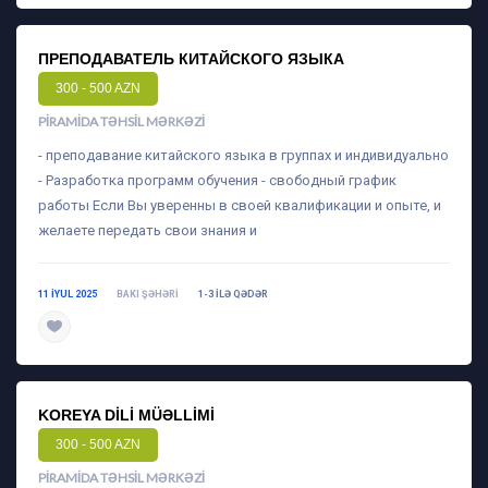
ПРЕПОДАВАТЕЛЬ КИТАЙСКОГО ЯЗЫКА
300 - 500 AZN
PIRAMIDA TƏHSIL MƏRKƏZI
- преподавание китайского языка в группах и индивидуально
- Разработка программ обучения - свободный график
работы Если Вы уверенны в своей квалификации и опыте, и
желаете передать свои знания и
11 IYUL 2025
BAKI ŞƏHƏRI
1-3 ILƏ QƏDƏR
daha ətraflı
KOREYA DILI MÜƏLLIMI
300 - 500 AZN
PIRAMIDA TƏHSIL MƏRKƏZI