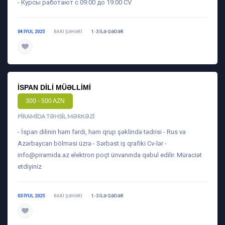
- Курсы работают с 09:00 до 19:00 CV
04 IYUL 2025
BAKI ŞƏHƏRI
1-3 ILƏ QƏDƏR
daha ətraflı
İSPAN DILI MÜƏLLIMI
300 - 500 AZN
PIRAMIDA TƏHSIL MƏRKƏZI
- İspan dilinin həm fərdi, həm qrup şəklində tədrisi - Rus və
Azərbaycan bölməsi üzrə - Sərbəst iş qrafiki Cv-lər -
info@piramida.az
elektron poçt ünvanında qəbul edilir. Müraciət
etdiyiniz
03 IYUL 2025
BAKI ŞƏHƏRI
1-3 ILƏ QƏDƏR
daha ətraflı