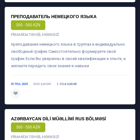
ПРЕПОДАВАТЕЛЬ НЕМЕЦКОГО ЯЗЫКА
300 - 500 AZN
PIRAMIDA TƏHSIL MƏRKƏZI
преподавание немецкого языка в группах и индивидуально
свободный график Самостоятельно формируете свой
график Если Вы уверенны в своей квалификации и опыте, и
желаете передать свои знания и навыки
01 IYUL 2025
BAKI ŞƏHƏRI
1-3 ILƏ QƏDƏR
daha ətraflı
AZƏRBAYCAN DILI MÜƏLLIMI RUS BÖLMƏSI
300 - 500 AZN
PIRAMIDA TƏHSIL MƏRKƏZI