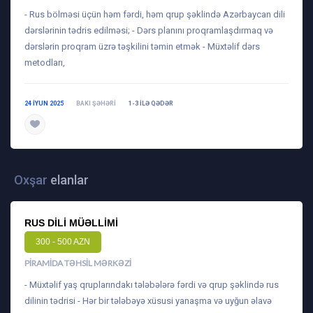
- Rus bölməsi üçün həm fərdi, həm qrup şəklində Azərbaycan dili
dərslərinin tədris edilməsi; - Dərs planını proqramlaşdırmaq və
dərslərin proqram üzrə təşkilini təmin etmək - Müxtəlif dərs
metodları,
24 IYUN 2025
BAKI ŞƏHƏRI
1-3 ILƏ QƏDƏR
daha ətraflı
Oxşar
elanlar
RUS DILI MÜƏLLIMI
300 - 500 AZN
PIRAMIDA TƏHSIL MƏRKƏZI
- Müxtəlif yaş qruplarındakı tələbələrə fərdi və qrup şəklində rus
dilinin tədrisi - Hər bir tələbəyə xüsusi yanaşma və uyğun əlavə