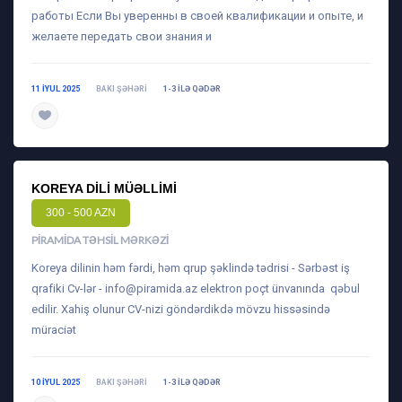
работы Если Вы уверенны в своей квалификации и опыте, и
желаете передать свои знания и
11 IYUL 2025
BAKI ŞƏHƏRI
1-3 ILƏ QƏDƏR
daha ətraflı
KOREYA DILI MÜƏLLIMI
300 - 500 AZN
PIRAMIDA TƏHSIL MƏRKƏZI
Koreya dilinin həm fərdi, həm qrup şəklində tədrisi - Sərbəst iş
qrafiki Cv-lər -
info@piramida.az
elektron poçt ünvanında qəbul
edilir. Xahiş olunur CV-nizi göndərdikdə mövzu hissəsində
müraciət
10 IYUL 2025
BAKI ŞƏHƏRI
1-3 ILƏ QƏDƏR