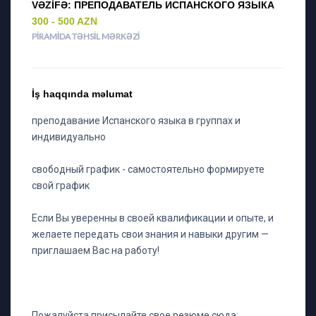
VƏZIFƏ: ПРЕПОДАВАТЕЛЬ ИСПАНСКОГО ЯЗЫКА
300 - 500 AZN
PIRAMIDA TƏHSIL MƏRKƏZI
İş haqqında məlumat
преподавание Испанского языка в группах и
индивидуально
свободный график - самостоятельно формируете
свой график
Если Вы уверенны в своей квалификации и опыте, и
желаете передать свои знания и навыки другим —
приглашаем Вас на работу!
Пожалуйста присылайте свое резюме сюда: