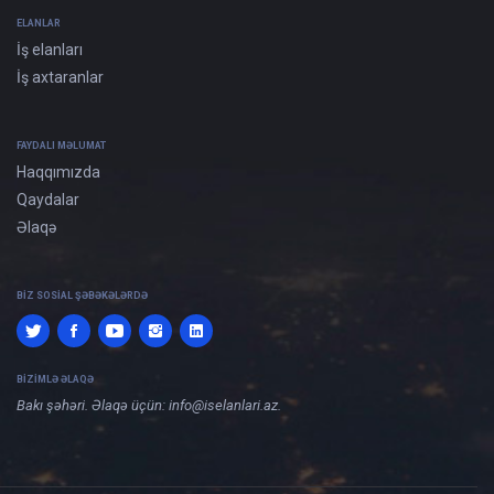
ELANLAR
İş elanları
İş axtaranlar
FAYDALI MƏLUMAT
Haqqımızda
Qaydalar
Əlaqə
BIZ SOSIAL ŞƏBƏKƏLƏRDƏ
BIZIMLƏ ƏLAQƏ
Bakı şəhəri. Əlaqə üçün:
info@iselanlari.az
.