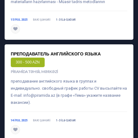
materialların hazırlanması - Müasir tədris metodlarının
15 IYUL 2025
BAKI ŞƏHƏRI
1-3 ILƏ QƏDƏR
daha ətraflı
ПРЕПОДАВАТЕЛЬ АНГЛИЙСКОГО ЯЗЫКА
300 - 500 AZN
PIRAMIDA TƏHSIL MƏRKƏZI
преподавание английского языка в группах и
индивидуально. свободный график работы CV высылайте на
E-mail:
info@piramida.az
(в графе «Тема» укажите название
вакансии).
14 IYUL 2025
BAKI ŞƏHƏRI
1-3 ILƏ QƏDƏR
daha ətraflı