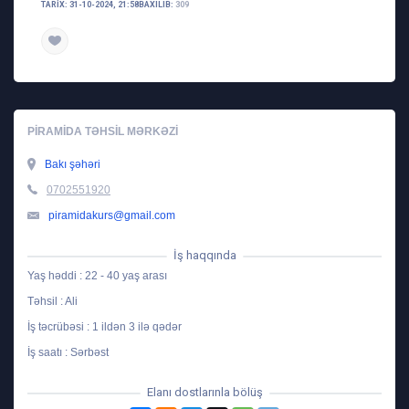
TARIX: 31-10-2024, 21:58
BAXILIB:
309
PIRAMIDA TƏHSIL MƏRKƏZI
Bakı şəhəri
0702551920
piramidakurs@gmail.com
İş haqqında
Yaş həddi : 22 - 40 yaş arası
Təhsil : Ali
İş təcrübəsi : 1 ildən 3 ilə qədər
İş saatı : Sərbəst
Elanı dostlarınla bölüş