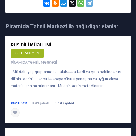
Piramida Təhsil Mərkəzi
ilə bağlı digər elanlar
RUS DILI MÜƏLLIMI
300 - 500 AZN
PIRAMIDA TƏHSIL MƏRKƏZI
- Müxtəlif yaş qruplarındakı tələbələrə fərdi və qrup şəklində rus
dilinin tədrisi - Hər bir tələbəyə xüsusi yanaşma və uyğun əlavə
materialların hazırlanması - Müasir tədris metodlarının
15 IYUL 2025
BAKI ŞƏHƏRI
1-3 ILƏ QƏDƏR
daha ətraflı