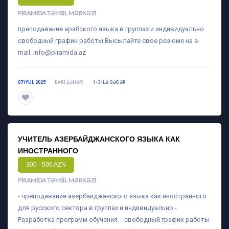
PIRAMIDA TƏHSIL MƏRKƏZI
преподавание арабского языка в группах и индивидуально
свободный график работы Высылайте свое резюме на e-
mail:
info@piramida.az
07 IYUL 2025
BAKI ŞƏHƏRI
1-3 ILƏ QƏDƏR
daha ətraflı
УЧИТЕЛЬ АЗЕРБАЙДЖАНСКОГО ЯЗЫКА КАК
ИНОСТРАННОГО
300 - 500 AZN
PIRAMIDA TƏHSIL MƏRKƏZI
- преподавание азербайджанского языка как иностранного
для русского сектора в группах и индивидуально -
Разработка программ обучения. - свободный график работы