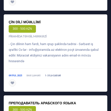
daha ətraflı
ÇIN DILI MÜƏLLIMI
300 - 500 AZN
PIRAMIDA TƏHSIL MƏRKƏZI
- Çin dilinin həm fərdi, həm qrup şəklində tədrisi - Sərbəst iş
qrafiki Cv-lər -
info@piramida.az
elektron poçt ünvanında qəbul
edilir. Müraciət etdiyiniz vakansiyanın adını email-in mövzu
hissəsində
09 IYUL 2025
BAKI ŞƏHƏRI
1-3 ILƏ QƏDƏR
daha ətraflı
ПРЕПОДАВАТЕЛЬ АРАБСКОГО ЯЗЫКА
300 - 500 AZN