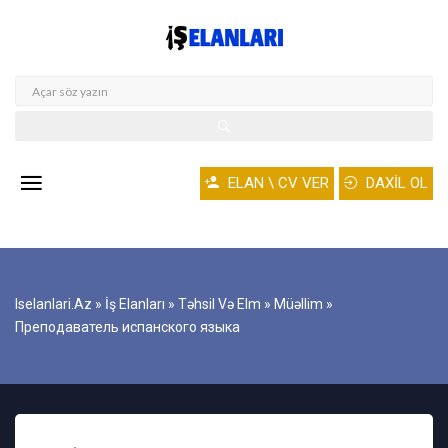
ELAN \ CV VER
DAXİL OL
Iselanlari.az
»
İş Elanları
»
Təhsil Və Elm
»
Müəllim
»
Преподаватель испанского языка