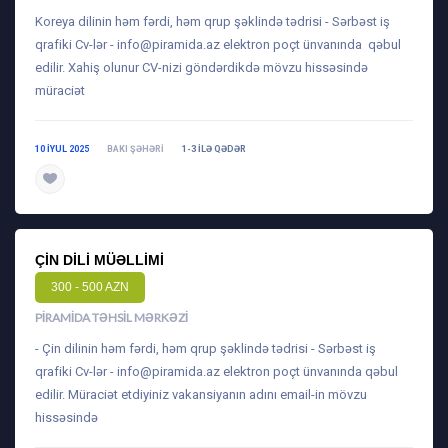
Koreya dilinin həm fərdi, həm qrup şəklində tədrisi - Sərbəst iş
qrafiki Cv-lər -
info@piramida.az
elektron poçt ünvanında qəbul
edilir. Xahiş olunur CV-nizi göndərdikdə mövzu hissəsində
müraciət
10 IYUL 2025
BAKI ŞƏHƏRI
1-3 ILƏ QƏDƏR
daha ətraflı
ÇIN DILI MÜƏLLIMI
300 - 500 AZN
PIRAMIDA TƏHSIL MƏRKƏZI
- Çin dilinin həm fərdi, həm qrup şəklində tədrisi - Sərbəst iş
qrafiki Cv-lər -
info@piramida.az
elektron poçt ünvanında qəbul
edilir. Müraciət etdiyiniz vakansiyanın adını email-in mövzu
hissəsində