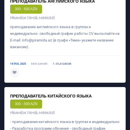
ПРЕПОДАВАТЕЛЬ АНГЛИЙСКОГО ЯЗЫКА
300 - 500 AZN
PIRAMIDA TƏHSIL MƏRKƏZI
преподавание английского языка в группах и
индивидуально. свободный график работы CV высылайте на
E-mail:
info@piramida.az
(в графе «Тема» укажите название
вакансии).
14 IYUL 2025
BAKI ŞƏHƏRI
1-3 ILƏ QƏDƏR
daha ətraflı
ПРЕПОДАВАТЕЛЬ КИТАЙСКОГО ЯЗЫКА
300 - 500 AZN
PIRAMIDA TƏHSIL MƏRKƏZI
- преподавание китайского языка в группах и индивидуально
- Разработка программ обучения - свободный график