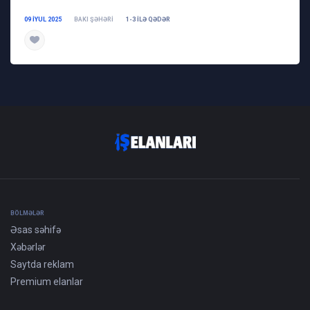
09 IYUL 2025
BAKI ŞƏHƏRI
1-3 ILƏ QƏDƏR
daha ətraflı
BÖLMƏLƏR
Əsas səhifə
Xəbərlər
Saytda reklam
Premium elanlar