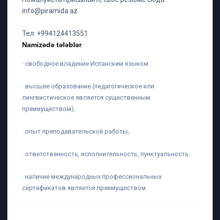
info@piramida.az
Тел: +994124413551
Namizədə tələblər
· свободное владение Испанским языком
· высшее образование (педагогическое или
лингвистическое является существенным
преимуществом);
· опыт преподавательской работы;
· ответственность, исполнительность, пунктуальность.
· наличие международных профессиональных
сертификатов является преимуществом