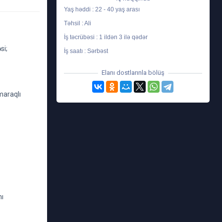
Yaş həddi : 22 - 40 yaş arası
Təhsil : Ali
İş təcrübəsi : 1 ildən 3 ilə qədər
si;
İş saatı : Sərbəst
Elanı dostlarınla bölüş
maraqlı
nı