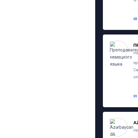
03
П
PI
пр
Са
оп
01
A
PI