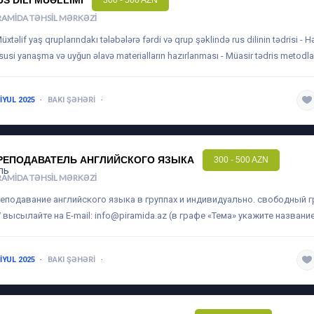
US DILI MÜƏLLIMI
300 - 500 AZN
RAMIDA TƏHSIL MƏRKƏZI
Müxtəlif yaş qruplarındakı tələbələrə fərdi və qrup şəklində rus dilinin tədrisi - H
susi yanaşma və uyğun əlavə materialların hazırlanması - Müasir tədris metodla
 IYUL 2025
BAKI ŞƏHƏRI
1-3 ILƏ QƏDƏR
РЕПОДАВАТЕЛЬ АНГЛИЙСКОГО ЯЗЫКА
300 - 500 AZN
RAMIDA TƏHSIL MƏRKƏZI
еподавание английского языка в группах и индивидуально. свободный 
 высылайте на E-mail:
info@piramida.az
(в графе «Тема» укажите название
 IYUL 2025
BAKI ŞƏHƏRI
1-3 ILƏ QƏDƏR