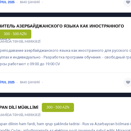
 IYUL 2025
BAKI ŞƏHƏRI
1-3 ILƏ QƏDƏR
ЧИТЕЛЬ АЗЕРБАЙДЖАНСКОГО ЯЗЫКА КАК ИНОСТРАННОГО
300 - 500 AZN
RAMIDA TƏHSIL MƏRKƏZI
преподавание азербайджанского языка как иностранного для русского 
уппах и индивидуально - Разработка программ обучения. - свободный гр
рсы работают с 09:00 до 19:00 CV
 IYUL 2025
BAKI ŞƏHƏRI
1-3 ILƏ QƏDƏR
SPAN DILI MÜƏLLIMI
300 - 500 AZN
RAMIDA TƏHSIL MƏRKƏZI
İspan dilinin həm fərdi, həm qrup şəklində tədrisi - Rus və Azərbaycan bölməsi 
 qrafiki Cv-lər -
info@piramida.az
elektron poçt ünvanında qəbul edilir. Müraciət 