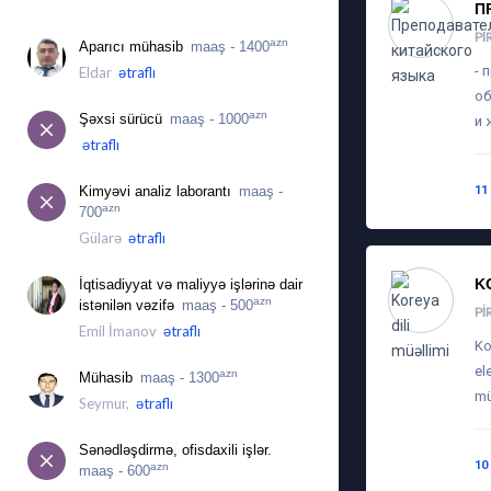
П
İŞ ÜÇÜN MÜRACIƏTLƏR
PI
azn
Aparıcı mühasib
maaş - 1400
- 
Eldar
ətraflı
об
azn
Şəxsi sürücü
maaş - 1000
и 
ətraflı
Kimyəvi analiz laborantı
maaş -
11
azn
700
Gülarə
ətraflı
K
İqtisadiyyat və maliyyə işlərinə dair
azn
istənilən vəzifə
maaş - 500
PI
Emil İmanov
ətraflı
Ko
el
azn
Mühasib
maaş - 1300
mü
Seymur,
ətraflı
Sənədləşdirmə, ofisdaxili işlər.
10
azn
maaş - 600