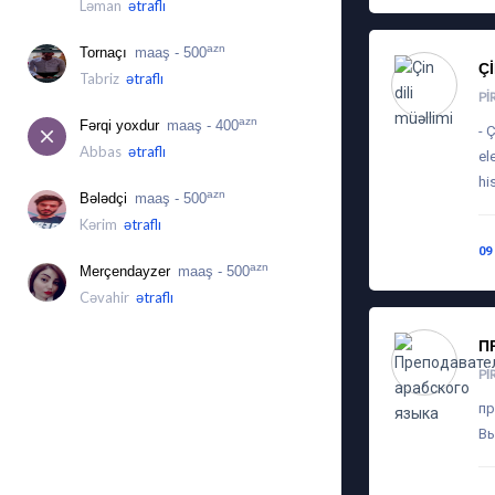
Ləman
ətraflı
azn
Tornaçı
maaş - 500
Ç
Tabriz
ətraflı
PI
azn
Fərqi yoxdur
maaş - 400
- 
Abbas
ətraflı
el
hi
azn
Bələdçi
maaş - 500
Kərim
ətraflı
09
azn
Merçendayzer
maaş - 500
Cəvahir
ətraflı
П
PI
пр
Вы