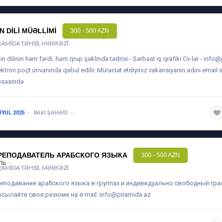
IN DILI MÜƏLLIMI
300 - 500 AZN
RAMIDA TƏHSIL MƏRKƏZI
Çin dilinin həm fərdi, həm qrup şəklində tədrisi - Sərbəst iş qrafiki Cv-lər -
info@
ektron poçt ünvanında qəbul edilir. Müraciət etdiyiniz vakansiyanın adını email
ssəsində
 IYUL 2025
BAKI ŞƏHƏRI
1-3 ILƏ QƏDƏR
РЕПОДАВАТЕЛЬ АРАБСКОГО ЯЗЫКА
300 - 500 AZN
RAMIDA TƏHSIL MƏRKƏZI
еподавание арабского языка в группах и индивидуально свободный гр
сылайте свое резюме на e-mail:
info@piramida.az