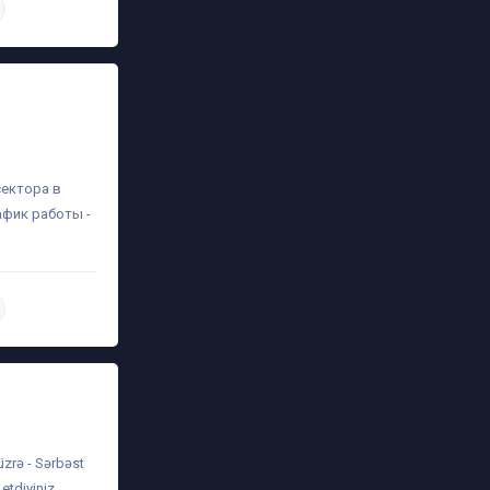
daha ətraflı
сектора в
афик работы -
daha ətraflı
üzrə - Sərbəst
etdiyiniz