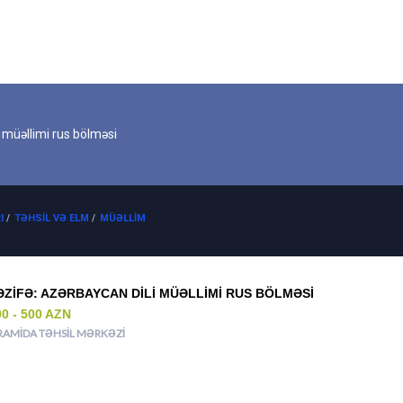
 müəllimi rus bölməsi
I
/
TƏHSIL VƏ ELM
/
MÜƏLLIM
ƏZIFƏ: AZƏRBAYCAN DILI MÜƏLLIMI RUS BÖLMƏSI
00 - 500 AZN
RAMIDA TƏHSIL MƏRKƏZI