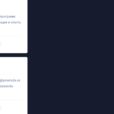
а программ
ации и опыте,
daha ətraflı
o@piramida.az
issəsində
daha ətraflı