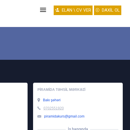
ELAN \ CV VER
DAXİL OL
PIRAMIDA TƏHSIL MƏRKƏZI
Bakı şəhəri
0702551920
piramidakurs@gmail.com
İş haqqında