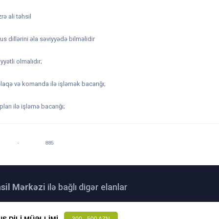
ə ali təhsil
s dillərini əla səviyyədə bilməlidir
yyətli olmalıdır;
 əlaqə və komanda ilə işləmək bacarığı;
pları ilə işləmə bacarığı;
 14:32
BAXILIB:
885
sil Mərkəzi
ilə bağlı digər elanlar