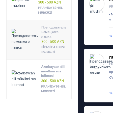
R
300 - 500 AZN
PI
PIRAMIDA TƏHSIL
MƏRKƏZI
- 
xü
Преподаватель
немецкого
15
языка
300 - 500 AZN
PIRAMIDA TƏHSIL
MƏRKƏZI
П
PI
Azərbaycan dili
müəllimi rus
пр
bölməsi
CV
300 - 500 AZN
PIRAMIDA TƏHSIL
MƏRKƏZI
14