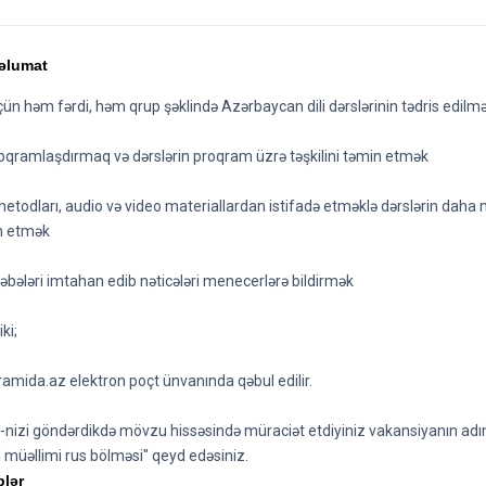
əlumat
ün həm fərdi, həm qrup şəklində Azərbaycan dili dərslərinin tədris edilmə
proqramlaşdırmaq və dərslərin proqram üzrə təşkilini təmin etmək
metodları, audio və video materiallardan istifadə etməklə dərslərin daha 
n etmək
ləbələri imtahan edib nəticələri menecerlərə bildirmək
ki;
ramida.az
elektron poçt ünvanında qəbul edilir.
-nizi göndərdikdə mövzu hissəsində müraciət etdiyiniz vakansiyanın adı
i müəllimi rus bölməsi" qeyd edəsiniz.
blər