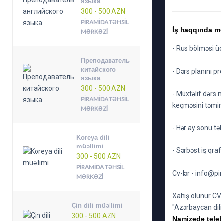
языка
300 - 500 AZN
PIRAMIDA TƏHSIL
İş haqqında m
MƏRKƏZI
- Rus bölməsi üç
Преподаватель
китайского
- Dərs planını 
языка
300 - 500 AZN
- Müxtəlif dərs 
PIRAMIDA TƏHSIL
keçməsini təmi
MƏRKƏZI
- Hər ay sonu tə
Koreya dili
müəllimi
- Sərbəst iş qrafi
300 - 500 AZN
PIRAMIDA TƏHSIL
Cv-lər -
info@pi
MƏRKƏZI
Xahiş olunur CV
Çin dili müəllimi
"Azərbaycan dil
300 - 500 AZN
Namizədə tələ