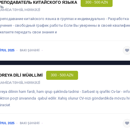
РЕПОДАВАТЕЛЬ КИТАЙСКОГО ЯЗЫКА
300 - 500 AZN
RAMIDA TƏHSIL MƏRKƏZI
преподавание китайского языка в группах и индивидуально - Разработк
учения - свободный график работы Если Вы уверенны в своей квалифик
желаете передать свои знания и
 IYUL 2025
BAKI ŞƏHƏRI
1-3 ILƏ QƏDƏR
OREYA DILI MÜƏLLIMI
300 - 500 AZN
RAMIDA TƏHSIL MƏRKƏZI
reya dilinin həm fərdi, həm qrup şəklində tədrisi - Sərbəst iş qrafiki Cv-lər -
inf
ektron poçt ünvanında qəbul edilir. Xahiş olunur CV-nizi göndərdikdə mövzu h
raciət
 IYUL 2025
BAKI ŞƏHƏRI
1-3 ILƏ QƏDƏR