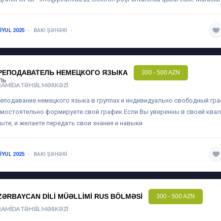
 IYUL 2025
BAKI ŞƏHƏRI
1-3 ILƏ QƏDƏR
РЕПОДАВАТЕЛЬ НЕМЕЦКОГО ЯЗЫКА
300 - 500 AZN
RAMIDA TƏHSIL MƏRKƏZI
еподавание немецкого языка в группах и индивидуально свободный гр
мостоятельно формируете свой график Если Вы уверенны в своей ква
ыте, и желаете передать свои знания и навыки
 IYUL 2025
BAKI ŞƏHƏRI
1-3 ILƏ QƏDƏR
ZƏRBAYCAN DILI MÜƏLLIMI RUS BÖLMƏSI
300 - 500 AZN
RAMIDA TƏHSIL MƏRKƏZI