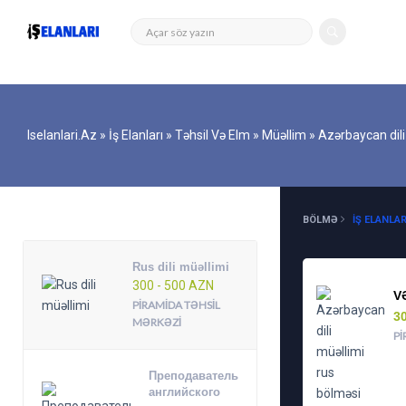
Iselanlari.az
»
İş Elanları
»
Təhsil Və Elm
»
Müəllim
» Azərbaycan dili
DIGƏR ELANLAR
BÖLMƏ
İŞ ELANLAR
Rus dili müəllimi
300 - 500 AZN
V
PIRAMIDA TƏHSIL
3
MƏRKƏZI
PI
Преподаватель
английского