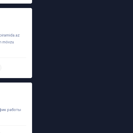
piramida.az
-in mövzu
daha ətraflı
афик работы