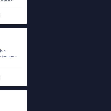
daha ətraflı
афик
лификации и
daha ətraflı