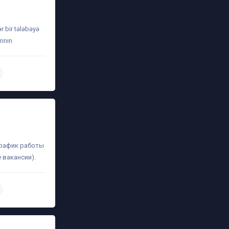
ər bir tələbəyə
rının
daha ətraflı
график работы
 вакансии).
daha ətraflı