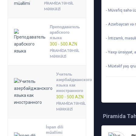
PIRAMIDA TƏHSIL
MƏRKƏZI
- Müvafiq sahə üzr
- Azərbaycan və ru
Преподаватель
арабского
языка
- İntizamlı, məsuli
300 - 500 AZN
PIRAMIDA TƏHSIL
- Yaxşı ünsiyyət,
MƏRKƏZI
- Müxtəlif yaş qru
Учитель
азербайджанского
языка как
TARIX: 24-06-2025,
иностранного
300 - 500 AZN
PIRAMIDA TƏHSIL
MƏRKƏZI
Piramida Təh
İspan dili
müəllimi