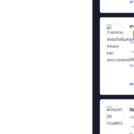
07
У
PI
- 
гр
Ку
04
İ
PI
- 
iş