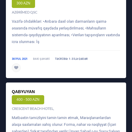
300 AZN
AZƏRIMED QSC
Vəzifə öhdəlikləri: •Anbara daxil olan dərmanların qaimə
əsasında müvafiq qaydada yerləşdirilməsi; •Məhsulların
sistemdə qeydiyyatının aparılması; •Verilən tapşırıqların vaxtında
icra olunması. İş
30 IYUL 2021
BAKI ŞƏHƏRI
TƏCRÜBƏ: 1-3 ILƏ QƏDƏR
QABYUYAN
400 - 500 AZN
CRESCENT BEACH HOTEL
,
Mətbəxtin təmizliyini təmin təmin etmək, Maraqlananlardan
əlaqə saxlamaları xahiş olunur. Forma,.nahar və nəqliyyat (İçəri
şəhərdən) Şırkət tərəfindən verilir Ünvan:Səbail r-nu,Şıxov,Salyan