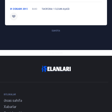
01 DEKABR 2015
BAKI
TƏCRÜBƏ: 1 ILDƏN AŞAĞI
SƏHIFƏ:
Apple
iphone 17 pro qiymeti
Baki
BÖLMƏLƏR
Əsas səhifə
Xəbərlər