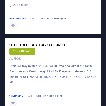
gözəllik salonu
05 NOYABR 2016
BAKI
TƏCRÜBƏ: 1 ILDƏN AŞAĞI
OTELƏ BELLBOY TƏLƏB OLUNUR
100 - 100 AZN
ALIRIYAD
Otelə Bellboy tələb olunur Surücülük vəsiqesi olmalidı Yas 20-35
Saat –smenlə Əmək haqqi 354-AZN Elaqe nomrelerimiz :012
464 85 76 051 932 83 38 055 271 90 16 055 271 89 22 077 566 12
90
16 IYUN 2016
BAKI
TƏCRÜBƏ: 1-3 ILƏ QƏDƏR