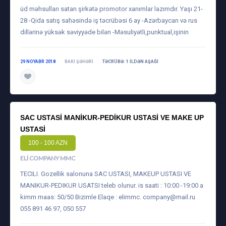
üd məhsulları satan şirkətə promotor xanımlar lazımdır. Yaşı 21-
28 -Qida satış sahəsində iş təcrübəsi 6 ay -Azərbaycan və rus
dillərinə yüksək səviyyəde bilən -Məsuliyətli,punktual,işinin
29 NOYABR 2018
BAKI ŞƏHƏRI
TƏCRÜBƏ: 1 ILDƏN AŞAĞI
SAC USTASI MANIKUR-PEDIKUR USTASI VE MAKE UP
USTASI
100 - 100 AZN
ELI COMPANY MMC
TECILI. Gozellik salonuna SAC USTASI, MAKEUP USTASI VE
MANIKUR-PEDIKUR USATSI teleb olunur. is saati : 10:00 -19:00 a
kimm maas: 50/50 Bizimle Elaqe : elimmc.
company@mail.ru
055 891 46 97, 050 557