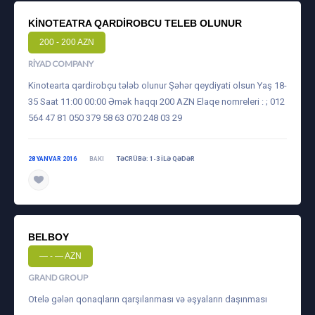
KINOTEATRA QARDIROBCU TELEB OLUNUR
200 - 200 AZN
RIYAD COMPANY
Kinotearta qardirobçu tələb olunur Şəhər qeydiyati olsun Yaş 18-
35 Saat 11:00 00:00 Əmək haqqı 200 AZN Elaqe nomreleri : ; 012
564 47 81 050 379 58 63 070 248 03 29
28 YANVAR 2016
BAKI
TƏCRÜBƏ: 1-3 ILƏ QƏDƏR
BELBOY
— - — AZN
GRAND GROUP
Otelə gələn qonaqların qarşılanması və əşyaların daşınması