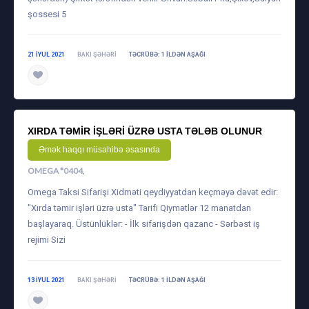
şossesi 5
21 IYUL 2021
BAKI ŞƏHƏRI
TƏCRÜBƏ: 1 ILDƏN AŞAĞI
XIRDA TƏMIR IŞLƏRI ÜZRƏ USTA TƏLƏB OLUNUR
Əmək haqqı müsahibə əsasında
OMEGA *0404
,
Omega Taksi Sifarişi Xidməti qeydiyyatdan keçməyə dəvət edir:
"Xırda təmir işləri üzrə usta" Tarifi Qiymətlər 12 manatdan
başlayaraq. Üstünlüklər: - İlk sifarişdən qazanc - Sərbəst iş
rejimi Sizi
13 IYUL 2021
BAKI ŞƏHƏRI
TƏCRÜBƏ: 1 ILDƏN AŞAĞI