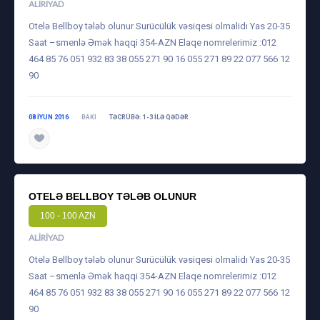
ALIRIYAD
Otelə Bellboy tələb olunur Surücülük vəsiqesi olmalidı Yas 20-35
Saat –smenlə Əmək haqqi 354-AZN Elaqe nomrelerimiz :012
464 85 76 051 932 83 38 055 271 90 16 055 271 89 22 077 566 12
90
08 IYUN 2016
BAKI
TƏCRÜBƏ: 1-3 ILƏ QƏDƏR
OTELƏ BELLBOY TƏLƏB OLUNUR
100 - 100 AZN
ALIRIYAD
Otelə Bellboy tələb olunur Surücülük vəsiqesi olmalidı Yas 20-35
Saat –smenlə Əmək haqqi 354-AZN Elaqe nomrelerimiz :012
464 85 76 051 932 83 38 055 271 90 16 055 271 89 22 077 566 12
90