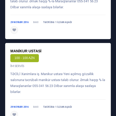
tələb olunur. Əmək haqqı %-lə Maraqlananlar 055-341 56 23
Dilbər xanımla əlaqə saxlaya bilərlər.
29 NOYABR 2016
BAKI
TƏCRÜBƏ: 1 ILDƏN AŞAĞI
MANIKUR USTASI
100 - 100 AZN
İM SERVIS
TƏCİLİ Xanimlara iş. Manikur ustası Yeni açılmış gözəllik
salonuna təcrübəli manikür ustası tələb olunur. Əmək haqqı %-lə
Maraqlananlar 055-341 56 23 Dilbər xanımla əlaqə saxlaya
bilərlər.
29 NOYABR 2016
BAKI
TƏCRÜBƏ: 1 ILDƏN AŞAĞI