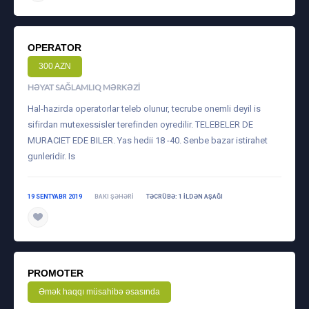
OPERATOR
300 AZN
HƏYAT SAĞLAMLIQ MƏRKƏZI
Hal-hazirda operatorlar teleb olunur, tecrube onemli deyil is
sifirdan mutexessisler terefinden oyredilir. TELEBELER DE
MURACIET EDE BILER. Yas hedii 18 -40. Senbe bazar istirahet
gunleridir. Is
19 SENTYABR 2019
BAKI ŞƏHƏRI
TƏCRÜBƏ: 1 ILDƏN AŞAĞI
PROMOTER
Əmək haqqı müsahibə əsasında