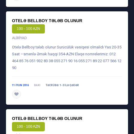
OTELƏ BELLBOY TƏLƏB OLUNUR
100 - 100 AZN
ALIRIYAD
Otelə Bellboy tələb olunur Surücülük vəsiqesi olmalidı Yas 20-35
Saat –smenlə Əmək haqqi 354-AZN Elaqe nomrelerimiz :012
464 85 76 051 932 83 38 055 271 90 16 055 271 89 22 077 566 12
90
11 IYUN 2016
BAKI
TƏCRÜBƏ: 1-3 ILƏ QƏDƏR
OTELƏ BELLBOY TƏLƏB OLUNUR
100 - 100 AZN