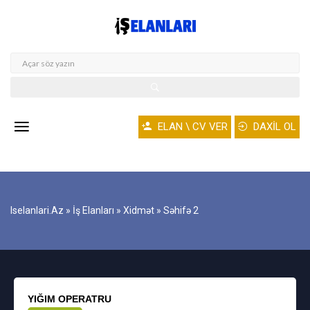
ELAN \ CV VER
DAXİL OL
Iselanlari.az
»
İş Elanları
»
Xidmət
» Səhifə 2
YIĞIM OPERATRU