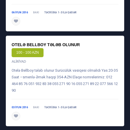
06 IYUN 2016
BAKI
TƏCRÜBƏ: 1-3 ILƏ QƏDƏR
OTELƏ BELLBOY TƏLƏB OLUNUR
100 - 100 AZN
ALIRIYAD
Otelə Bellboy tələb olunur Surücülük vəsiqesi olmalidı Yas 20-35
Saat –smenlə Əmək haqqi 354-AZN Elaqe nomrelerimiz :012
464 85 76 051 932 83 38 055 271 90 16 055 271 89 22 077 566 12
90
03 IYUN 2016
BAKI
TƏCRÜBƏ: 1-3 ILƏ QƏDƏR