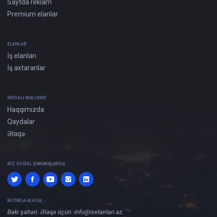
Saytda reklam
Premium elanlar
ELANLAR
İş elanları
İş axtaranlar
FAYDALI MƏLUMAT
Haqqımızda
Qaydalar
Əlaqə
BIZ SOSIAL ŞƏBƏKƏLƏRDƏ
BIZIMLƏ ƏLAQƏ
Bakı şəhəri. Əlaqə üçün:
info@iselanlari.az
.