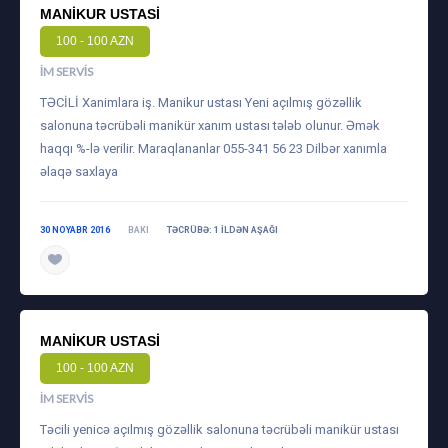
MANIKUR USTASI
100 - 100 AZN
İM SERVIS
TƏCİLİ Xanimlara iş. Manikur ustası Yeni açılmış gözəllik
salonuna təcrübəli manikür xanım ustası tələb olunur. Əmək
haqqı %-lə verilir. Maraqlananlar 055-341 56 23 Dilbər xanımla
əlaqə saxlaya
30 NOYABR 2016
BAKI
TƏCRÜBƏ: 1 ILDƏN AŞAĞI
MANIKUR USTASI
100 - 100 AZN
İM SERVIS
Təcili yenicə açılmış gözəllik salonuna təcrübəli manikür ustası