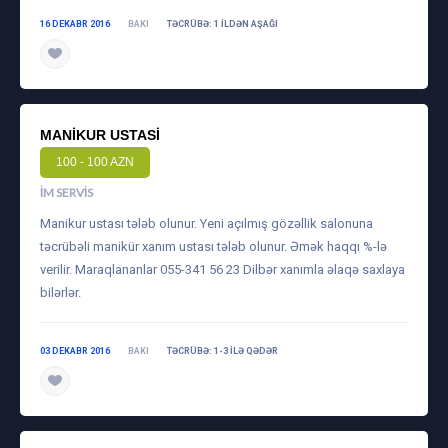
16 DEKABR 2016
BAKI
TƏCRÜBƏ: 1 ILDƏN AŞAĞI
MANIKUR USTASI
100 - 100 AZN
İM SERVIS
Manikur ustası tələb olunur. Yeni açılmış gözəllik salonuna
təcrübəli manikür xanım ustası tələb olunur. Əmək haqqı %-lə
verilir. Maraqlananlar 055-341 56 23 Dilbər xanımla əlaqə saxlaya
bilərlər.
03 DEKABR 2016
BAKI
TƏCRÜBƏ: 1-3 ILƏ QƏDƏR