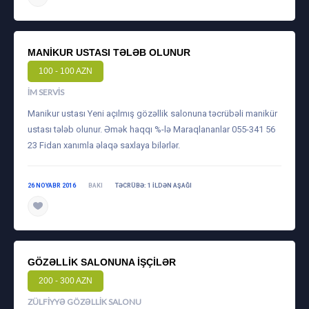
MANIKUR USTASI TƏLƏB OLUNUR
100 - 100 AZN
İM SERVIS
Manikur ustası Yeni açılmış gözəllik salonuna təcrübəli manikür
ustası tələb olunur. Əmək haqqı %-lə Maraqlananlar 055-341 56
23 Fidan xanımla əlaqə saxlaya bilərlər.
26 NOYABR 2016
BAKI
TƏCRÜBƏ: 1 ILDƏN AŞAĞI
GÖZƏLLIK SALONUNA IŞÇILƏR
200 - 300 AZN
ZÜLFIYYƏ GÖZƏLLIK SALONU