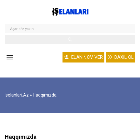
ELAN \ CV VER
DAXİL OL
Iselanlari.az
» Haqqımızda
Haqqımızda