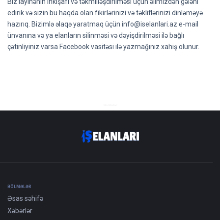
Biz layihənin inkişafı və təkmilləşdirilməsi üçün əlimizdən gələni
edirik və sizin bu haqda olan fikirlərinizi və təkliflərinizi dinləməyə
hazırıq. Bizimlə əlaqə yaratmaq üçün
info@iselanlari.az
e-mail
ünvanına və ya elanların silinməsi və dəyişdirilməsi ilə bağlı
çətinliyiniz varsa Facebook vasitəsi ilə yazmağınız xahiş olunur.
https://almali.az/
BÖLMƏLƏR
Əsas səhifə
Xəbərlər