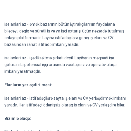
iselanlari.az - əmək bazarının bütün iştirakçılarının faydalana
biləcəyi, dəqiq və sürətli iş və ya işçi axtarışı üçün nəzərdə tutulmuş
onlayn platformadır. Layihə istifadəçilərə geniş iş elanı və CV
bazasından rahat istifadə imkanı yaradır.
iselanlari.az - işədüzəltmə şirkəti deyil. Layihənin məqsədi işə
götürən ilə potensial işçi arasında vasitəçisiz və operativ əlaqə
imkanı yaratmaqdır.
Elanların yerləşdirilməsi:
iselanlari.az - istifadəçilərə sayta iş elanı və CV yerləşdirmək imkanı
yaradır. Hər istifadəçi ödənişsiz olaraq iş elanı və CV yerləşdirə bilər.
Bizimlə əlaqə: