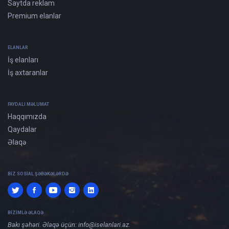
Saytda reklam
Premium elanlar
ELANLAR
İş elanları
İş axtaranlar
FAYDALI MƏLUMAT
Haqqımızda
Qaydalar
Əlaqə
BIZ SOSIAL ŞƏBƏKƏLƏRDƏ
BIZIMLƏ ƏLAQƏ
Bakı şəhəri. Əlaqə üçün:
info@iselanlari.az
.