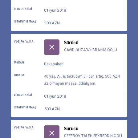
BITMƏ TARIXI
01 iyun 2018
İSTƏDIYIM MAAŞ
300 AZN
Sürücü
VƏZIFƏ / A.S.A.
CAVID ƏLIZADƏ IBRAHIM OQLU
MƏKAN
Bakı şəhəri
QISACA
40 yaş, Ali, iş təcrübəm 5 ildən artıq, 500 AZN
az olmayan maaşa iddialıyam.
BITMƏ TARIXI
01 iyun 2018
İSTƏDIYIM MAAŞ
500 AZN
Surucu
VƏZIFƏ / A.S.A.
CEFEROV TALEH FEXREDDIN OQLU