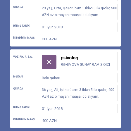
QISACA
23 yaş, Orta, iş təcrübəm 1 ildən 3 ilə qədər, 500
AZN az olmayan maaşa iddialıyam.
BITMƏ TARIXI
01 iyun 2018
İSTƏDIYIM MAAŞ
500 AZN
psixoloq
VƏZIFƏ / A.S.A.
RƏHIMOVA GUNAY RAMIS QIZI
MƏKAN
Bakı şəhəri
QISACA
36 yaş, Ali, iş təcrübəm 3 ildən 5 ilə qədər, 400
AZN az olmayan maaşa iddialıyam.
BITMƏ TARIXI
01 iyun 2018
İSTƏDIYIM MAAŞ
400 AZN