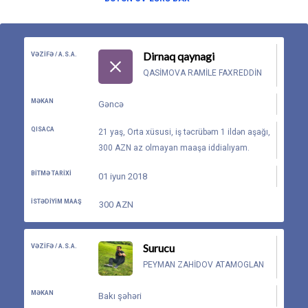
Dirnaq qaynagi
VƏZIFƏ / A.S.A.
QASIMOVA RAMILE FAXREDDIN
MƏKAN
Gəncə
QISACA
21 yaş, Orta xüsusi, iş təcrübəm 1 ildən aşağı,
300 AZN az olmayan maaşa iddialıyam.
BITMƏ TARIXI
01 iyun 2018
İSTƏDIYIM MAAŞ
300 AZN
Surucu
VƏZIFƏ / A.S.A.
PEYMAN ZAHIDOV ATAMOGLAN
MƏKAN
Bakı şəhəri