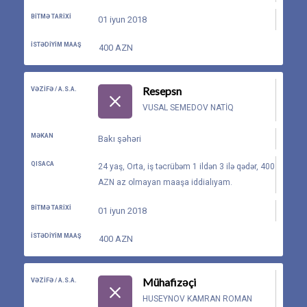
BITMƏ TARIXI
01 iyun 2018
İSTƏDIYIM MAAŞ
400 AZN
Resepsn
VƏZIFƏ / A.S.A.
VUSAL SEMEDOV NATIQ
MƏKAN
Bakı şəhəri
QISACA
24 yaş, Orta, iş təcrübəm 1 ildən 3 ilə qədər, 400
AZN az olmayan maaşa iddialıyam.
BITMƏ TARIXI
01 iyun 2018
İSTƏDIYIM MAAŞ
400 AZN
Mühafizəçi
VƏZIFƏ / A.S.A.
HUSEYNOV KAMRAN ROMAN