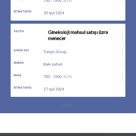
700 - 1300
/AZN
BITMƏ TARIXI
30 iyul 2024
Ginekoloji məhsul satışı üzrə
VƏZIFƏ
menecer
ŞIRKƏT ADI
Tianjin Group
,
MƏKAN
Bakı şəhəri
MAAŞ
700 - 1300
/AZN
BITMƏ TARIXI
27 iyul 2024
SƏHIFƏ: