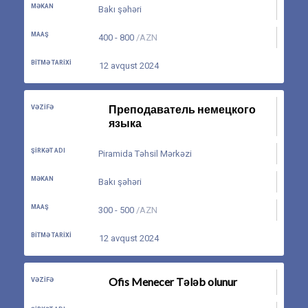
MƏKAN
Bakı şəhəri
MAAŞ
400 - 800
/AZN
BITMƏ TARIXI
12 avqust 2024
Преподаватель немецкого
VƏZIFƏ
языка
ŞIRKƏT ADI
Piramida Təhsil Mərkəzi
MƏKAN
Bakı şəhəri
MAAŞ
300 - 500
/AZN
BITMƏ TARIXI
12 avqust 2024
Ofis Menecer Tələb olunur
VƏZIFƏ