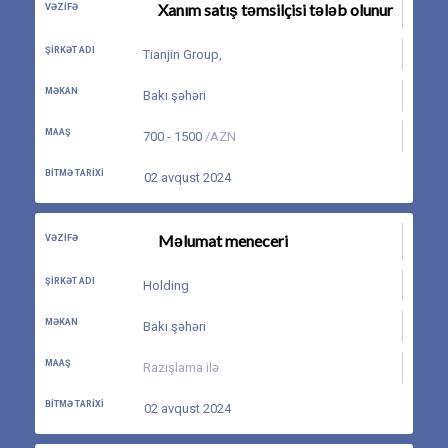
Xanım satış təmsilçisi tələb olunur
VƏZIFƏ
ŞIRKƏT ADI
Tianjin Group
,
MƏKAN
Bakı şəhəri
MAAŞ
700 - 1500
/AZN
BITMƏ TARIXI
02 avqust 2024
Məlumat meneceri
VƏZIFƏ
ŞIRKƏT ADI
Holding
MƏKAN
Bakı şəhəri
MAAŞ
Razışlama ilə
BITMƏ TARIXI
02 avqust 2024