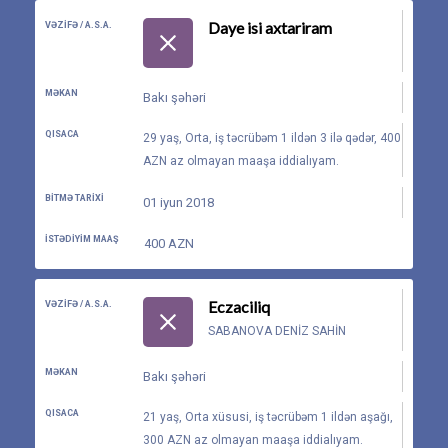
Daye isi axtariram
VƏZIFƏ / A.S.A.
MƏKAN
Bakı şəhəri
QISACA
29 yaş, Orta, iş təcrübəm 1 ildən 3 ilə qədər, 400
AZN az olmayan maaşa iddialıyam.
BITMƏ TARIXI
01 iyun 2018
İSTƏDIYIM MAAŞ
400 AZN
Eczaciliq
VƏZIFƏ / A.S.A.
SABANOVA DENIZ SAHIN
MƏKAN
Bakı şəhəri
QISACA
21 yaş, Orta xüsusi, iş təcrübəm 1 ildən aşağı,
300 AZN az olmayan maaşa iddialıyam.