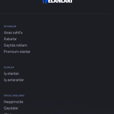
BÖLMƏLƏR
Əsas səhifə
Xəbərlər
Saytda reklam
Premium elanlar
ELANLAR
İş elanları
İş axtaranlar
FAYDALI MƏLUMAT
Haqqımızda
Qaydalar