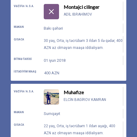
Montajci cilinger
VƏZIFƏ / A.S.A.
ADIL IBRAHIMOV
MƏKAN
Bakı şəhəri
QISACA
30 yaş, Orta, iş təcrübəm 3 ildən 5 ilə qədər, 400
AZN az olmayan maaşa iddialıyam.
BITMƏ TARIXI
01 iyun 2018
İSTƏDIYIM MAAŞ
400 AZN
Muhafize
VƏZIFƏ / A.S.A.
ELCIN BAGIROV KAMRAN
MƏKAN
Sumqayıt
QISACA
22 yaş, Orta, iş təcrübəm 1 ildən aşağı, 400
AZN az olmayan maaşa iddialıyam.