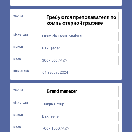
Требуются преподаватели по
VƏZIFƏ
компьютерной графике
ŞIRKƏT ADI
Piramida Təhsil Mərkəzi
MƏKAN
Bakı şəhəri
MAAŞ
300 - 500
/AZN
BITMƏ TARIXI
01 avqust 2024
Brend menecer
VƏZIFƏ
ŞIRKƏT ADI
Tianjin Group
,
MƏKAN
Bakı şəhəri
MAAŞ
700 - 1500
/AZN