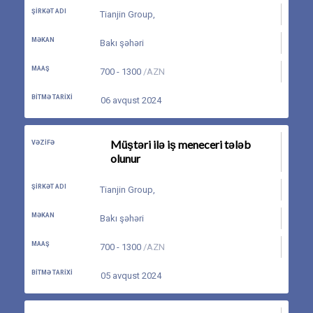
ŞIRKƏT ADI
Tianjin Group
,
MƏKAN
Bakı şəhəri
MAAŞ
700 - 1300
/AZN
BITMƏ TARIXI
06 avqust 2024
Müştəri ilə iş meneceri tələb
VƏZIFƏ
olunur
ŞIRKƏT ADI
Tianjin Group
,
MƏKAN
Bakı şəhəri
MAAŞ
700 - 1300
/AZN
BITMƏ TARIXI
05 avqust 2024