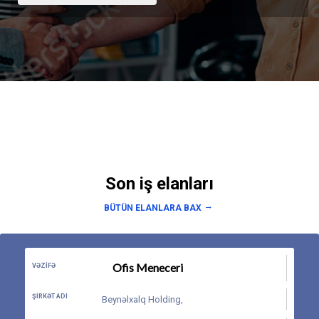
Son iş elanları
BÜTÜN ELANLARA BAX
Ofis Meneceri
VƏZIFƏ
ŞIRKƏT ADI
Beynəlxalq Holding
,