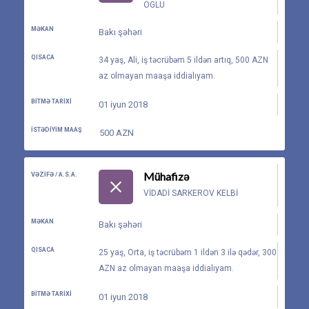
OGLU
MƏKAN
Bakı şəhəri
QISACA
34 yaş, Ali, iş təcrübəm 5 ildən artıq, 500 AZN
az olmayan maaşa iddialıyam.
BITMƏ TARIXI
01 iyun 2018
İSTƏDIYIM MAAŞ
500 AZN
Mühafizə
VƏZIFƏ / A.S.A.
VIDADI SARKEROV KELBI
MƏKAN
Bakı şəhəri
QISACA
25 yaş, Orta, iş təcrübəm 1 ildən 3 ilə qədər, 300
AZN az olmayan maaşa iddialıyam.
BITMƏ TARIXI
01 iyun 2018