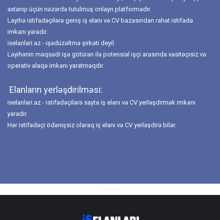
axtarışı üçün nəzərdə tutulmuş onlayn platformadır.
Layihə istifadəçilərə geniş iş elanı və CV bazasından rahat istifadə
imkanı yaradır.
iselanlari.az - işədüzəltmə şirkəti deyil.
Layihənin məqsədi işə götürən ilə potensial işçi arasında vasitəçisiz və
operativ əlaqə imkanı yaratmaqdır.
Elanların yerləşdirilməsi:
iselanlari.az - istifadəçilərə sayta iş elanı və CV yerləşdirmək imkanı
yaradır.
Hər istifadəçi ödənişsiz olaraq iş elanı və CV yerləşdirə bilər.
Baki
iphone 17 pro
qiymeti