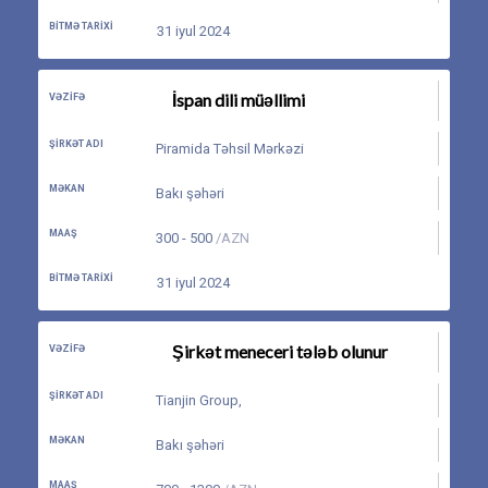
BITMƏ TARIXI
31 iyul 2024
İspan dili müəllimi
VƏZIFƏ
ŞIRKƏT ADI
Piramida Təhsil Mərkəzi
MƏKAN
Bakı şəhəri
MAAŞ
300 - 500
/AZN
BITMƏ TARIXI
31 iyul 2024
Şirkət meneceri tələb olunur
VƏZIFƏ
ŞIRKƏT ADI
Tianjin Group
,
MƏKAN
Bakı şəhəri
MAAŞ