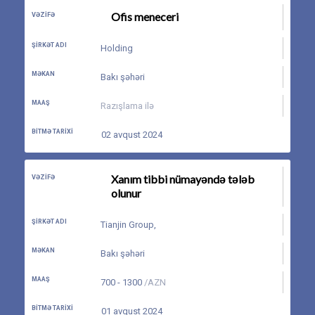
Ofis meneceri
VƏZIFƏ
ŞIRKƏT ADI
Holding
MƏKAN
Bakı şəhəri
MAAŞ
Razışlama ilə
BITMƏ TARIXI
02 avqust 2024
Xanım tibbi nümayəndə tələb
VƏZIFƏ
olunur
ŞIRKƏT ADI
Tianjin Group
,
MƏKAN
Bakı şəhəri
MAAŞ
700 - 1300
/AZN
BITMƏ TARIXI
01 avqust 2024