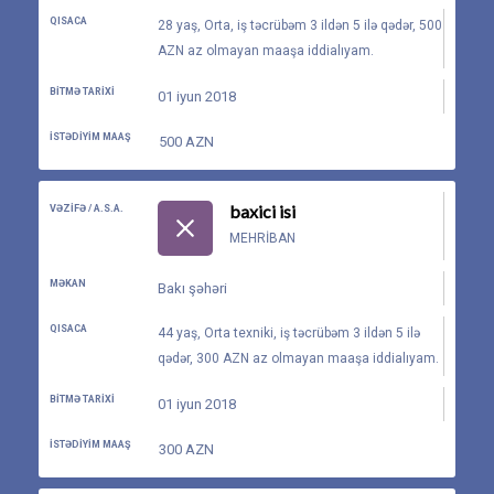
QISACA
28 yaş, Orta, iş təcrübəm 3 ildən 5 ilə qədər, 500
AZN az olmayan maaşa iddialıyam.
BITMƏ TARIXI
01 iyun 2018
İSTƏDIYIM MAAŞ
500 AZN
baxici isi
VƏZIFƏ / A.S.A.
MEHRIBAN
MƏKAN
Bakı şəhəri
QISACA
44 yaş, Orta texniki, iş təcrübəm 3 ildən 5 ilə
qədər, 300 AZN az olmayan maaşa iddialıyam.
BITMƏ TARIXI
01 iyun 2018
İSTƏDIYIM MAAŞ
300 AZN