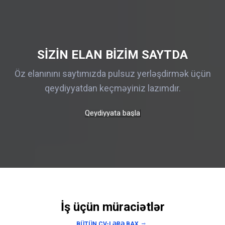
SIZIN ELAN BIZIM SAYTDA
Öz elanınını saytımızda pulsuz yerləşdirmək üçün
qeydiyyatdan keçməyiniz lazımdır.
Qeydiyyata başla
İş üçün müraciətlər
BÜTÜN CV-LƏRƏ BAX