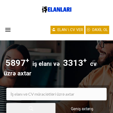
ELAN \ CV VER
DAXİL OL
+
+
5897
3313
iş elanı və
cv
üzrə axtar
Geniş axtarış