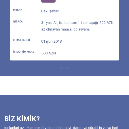
MƏKAN
Bakı şəhəri
QISACA
31 yaş, Ali, iş təcrübəm 1 ildən aşağı, 500 AZN
az olmayan maaşa iddialıyam.
BITMƏ TARIXI
01 iyun 2018
İSTƏDIYIM MAAŞ
500 AZN
SƏHIFƏ:
BIZ KIMIK?
iselanlari.az - Hamının faydalana biləcəyi, dəqiq və sürətli iş və ya işçi