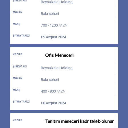
ŞIRKƏT ADI
Beynəlxalq Holding
,
MƏKAN
Bakı şəhəri
MAAŞ
700 - 1200
/AZN
BITMƏ TARIXI
09 avqust 2024
Ofis Meneceri
VƏZIFƏ
ŞIRKƏT ADI
Beynəlxalq Holding
,
MƏKAN
Bakı şəhəri
MAAŞ
400 - 800
/AZN
BITMƏ TARIXI
08 avqust 2024
Tanıtım meneceri kadr tələb olunur
VƏZIFƏ