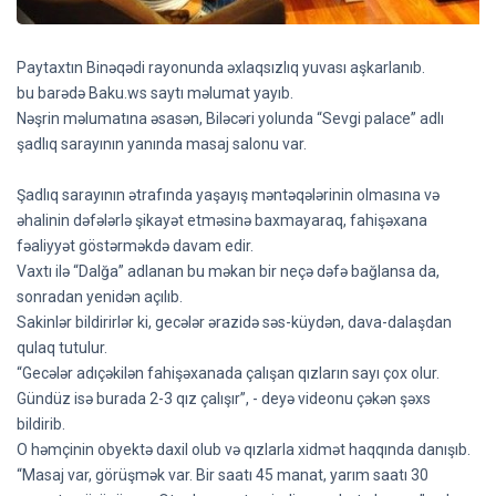
Paytaxtın Binəqədi rayonunda əxlaqsızlıq yuvası aşkarlanıb.
bu barədə Baku.ws saytı məlumat yayıb.
Nəşrin məlumatına əsasən, Biləcəri yolunda “Sevgi palace” adlı
şadlıq sarayının yanında masaj salonu var.
Şadlıq sarayının ətrafında yaşayış məntəqələrinin olmasına və
əhalinin dəfələrlə şikayət etməsinə baxmayaraq, fahişəxana
fəaliyyət göstərməkdə davam edir.
Vaxtı ilə “Dalğa” adlanan bu məkan bir neçə dəfə bağlansa da,
sonradan yenidən açılıb.
Sakinlər bildirirlər ki, gecələr ərazidə səs-küydən, dava-dalaşdan
qulaq tutulur.
“Gecələr adıçəkilən fahişəxanada çalışan qızların sayı çox olur.
Gündüz isə burada 2-3 qız çalışır”, - deyə videonu çəkən şəxs
bildirib.
O həmçinin obyektə daxil olub və qızlarla xidmət haqqında danışıb.
“Masaj var, görüşmək var. Bir saatı 45 manat, yarım saatı 30