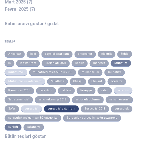
Mart 2025 (7)
Fevral 2025 (7)
Bütün arxivi göstər / gizlət
TEQLƏR
Anbardar
baki
daye isi axtariram
ekspeditor
elektrik
Fehle
is
is axtariram
is elanlari 2020
Kassir
menecer
Muhafize
muhafizeci
muhafizeci teleb olunur 2018
mühafize isi
mühafizə
Mühafizəçi isi axtariram
Müəllimə
Ofis işi
Ofisiant
operator
Operator isi 2018
reception
reklam
Resepşn
satici
satici isi
Satis temsilcisi
satıcı vakansiya 2018
satıcı teleb olunur
satış meneceri
Sofer
surucu isi
surucu isi axtariram
Surucu işi 2018
suruculuk
suruculuk vesiqem var BC kategoriya
Suruculuk surucu isi sofer водитель
sürücü
vakansiya
Bütün teqləri göstər