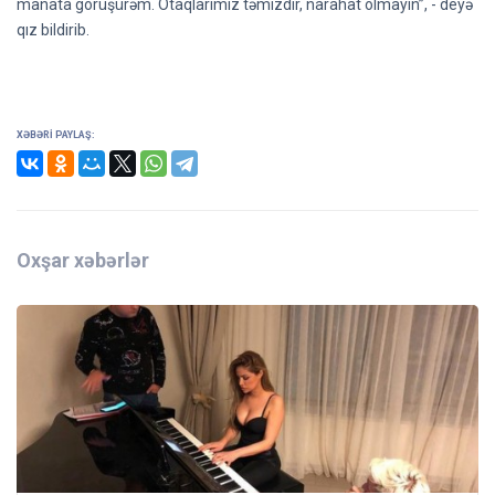
manata görüşürəm. Otaqlarımız təmizdir, narahat olmayın”, - deyə
qız bildirib.
XƏBƏRI PAYLAŞ:
Oxşar xəbərlər