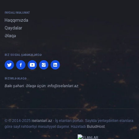
FAYDALI MƏLUMAT
Haqqımızda
Qaydalar
Əlaqə
BIZ SOSIAL ŞƏBƏKƏLƏRDƏ
BIZIMLƏ ƏLAQƏ
Bakı şəhəri. Əlaqə üçün:
info@iselanlari.az
.
© © 2014-2025
iselanlari.az
- İş elanları portalı. Saytda yerləşdirilən elanlara
görə sayt rəhbərliyi məsuliyyət daşımır. Hazırladı
BuludHost
.