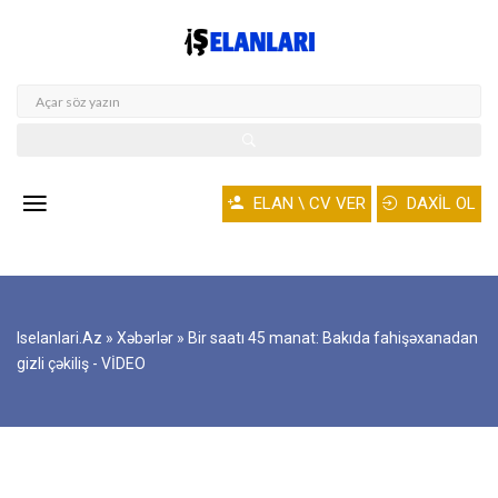
ELAN \ CV VER
DAXİL OL
Iselanlari.az
»
Xəbərlər
» Bir saatı 45 manat: Bakıda fahişəxanadan
gizli çəkiliş - VİDEO