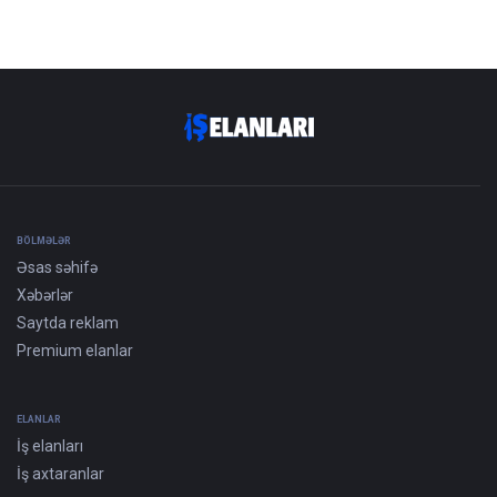
BÖLMƏLƏR
Əsas səhifə
Xəbərlər
Saytda reklam
Premium elanlar
ELANLAR
İş elanları
İş axtaranlar