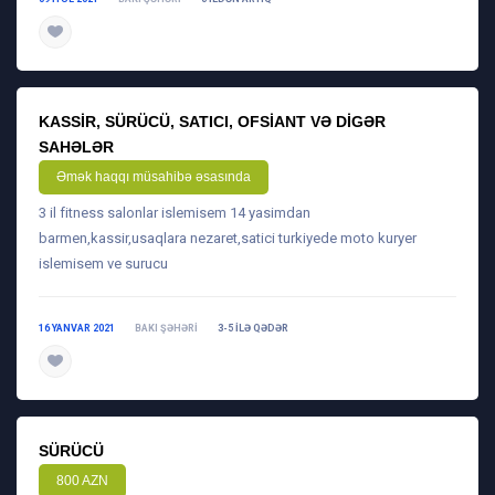
daha ətraflı
KASSIR, SÜRÜCÜ, SATICI, OFSIANT VƏ DIGƏR
SAHƏLƏR
Əmək haqqı müsahibə əsasında
3 il fitness salonlar islemisem 14 yasimdan
barmen,kassir,usaqlara nezaret,satici turkiyede moto kuryer
islemisem ve surucu
16 YANVAR 2021
BAKI ŞƏHƏRI
3-5 ILƏ QƏDƏR
daha ətraflı
SÜRÜCÜ
800 AZN