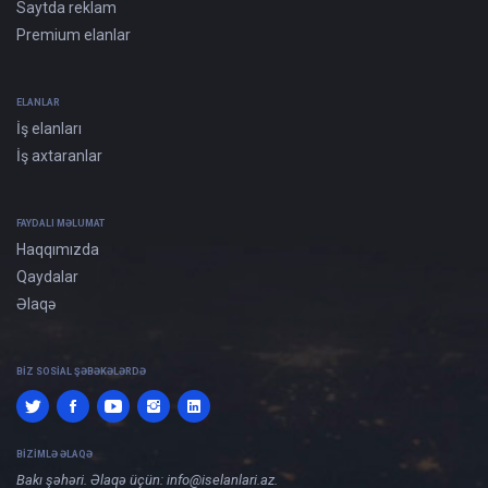
Saytda reklam
Premium elanlar
ELANLAR
İş elanları
İş axtaranlar
FAYDALI MƏLUMAT
Haqqımızda
Qaydalar
Əlaqə
BIZ SOSIAL ŞƏBƏKƏLƏRDƏ
BIZIMLƏ ƏLAQƏ
Bakı şəhəri. Əlaqə üçün:
info@iselanlari.az
.