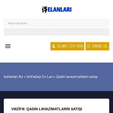
ELAN \ CV VER
DAXİL OL
Iselanlari.az
»
İstifadəçi Cv-Ləri
» Qadın ləvazimatların satışı
VƏZIFƏ: QADIN LƏVAZIMATLARIN SATIŞI