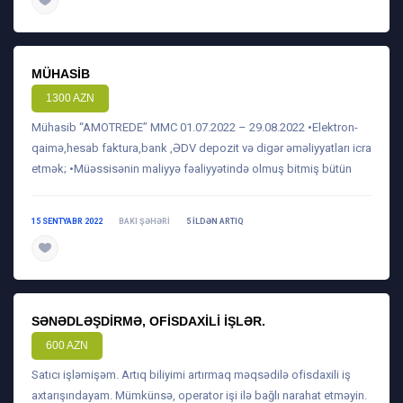
daha ətraflı
MÜHASIB
1300 AZN
Mühasib “AMOTREDE” MMC 01.07.2022 – 29.08.2022 •Elektron-
qaimə,hesab faktura,bank ,ƏDV depozit və digər əməliyyatları icra
etmək; •Müəssisənin maliyyə fəaliyyətində olmuş bitmiş bütün
15 SENTYABR 2022
BAKI ŞƏHƏRI
5 ILDƏN ARTIQ
daha ətraflı
SƏNƏDLƏŞDIRMƏ, OFISDAXILI IŞLƏR.
600 AZN
Satıcı işləmişəm. Artıq biliyimi artırmaq məqsədilə ofisdaxili iş
axtarışındayam. Mümkünsə, operator işi ilə bağlı narahat etməyin.