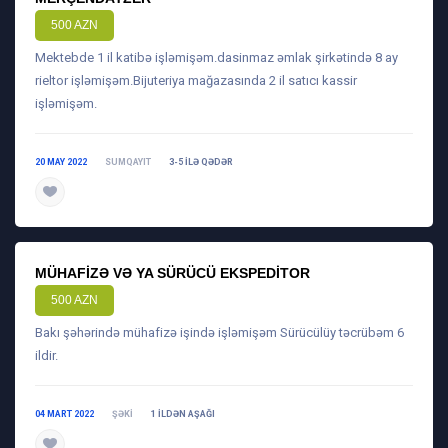
500 AZN
Mektebde 1 il katibə işləmişəm.dasinmaz əmlak şirkətində 8 ay
rieltor işləmişəm.Bijuteriya mağazasında 2 il satıcı kassir
işləmişəm.
20 MAY 2022
SUMQAYIT
3-5 ILƏ QƏDƏR
daha ətraflı
MÜHAFIZƏ VƏ YA SÜRÜCÜ EKSPEDITOR
500 AZN
Bakı şəhərində mühafizə işində işləmişəm Sürücülüy təcrübəm 6
ildir.
04 MART 2022
ŞƏKI
1 ILDƏN AŞAĞI
daha ətraflı