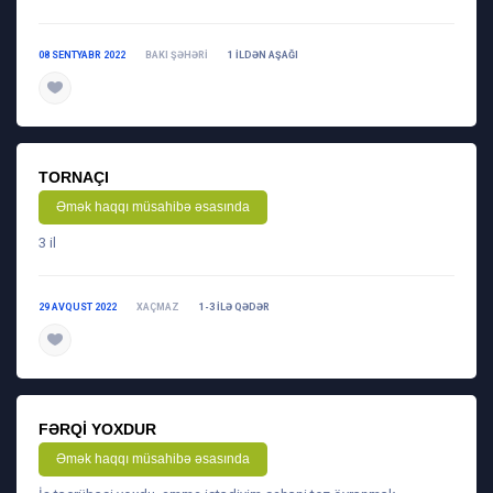
08 SENTYABR 2022
BAKI ŞƏHƏRI
1 ILDƏN AŞAĞI
daha ətraflı
TORNAÇI
Əmək haqqı müsahibə əsasında
3 il
29 AVQUST 2022
XAÇMAZ
1-3 ILƏ QƏDƏR
daha ətraflı
FƏRQI YOXDUR
Əmək haqqı müsahibə əsasında