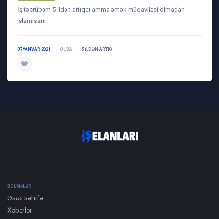
İş təcrübəm 5 ildən artıqdı amma əmək müqaviləsi olmadan
işləmişəm
07 YANVAR 2021
QUBA
5 ILDƏN ARTIQ
daha ətraflı
BÖLMƏLƏR
Əsas səhifə
Xəbərlər