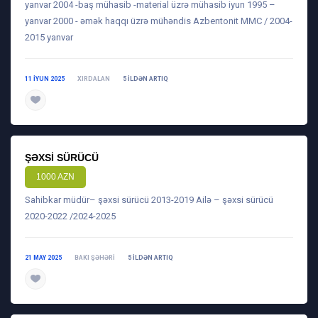
yanvar 2004 -baş mühasib -material üzrə mühasib iyun 1995 –
yanvar 2000 - əmək haqqı üzrə mühəndis Azbentonit MMC / 2004-
2015 yanvar
11 IYUN 2025
XIRDALAN
5 ILDƏN ARTIQ
daha ətraflı
ŞƏXSI SÜRÜCÜ
1000 AZN
Sahibkar müdür– şəxsi sürücü 2013-2019 Ailə – şəxsi sürücü
2020-2022 /2024-2025
21 MAY 2025
BAKI ŞƏHƏRI
5 ILDƏN ARTIQ
daha ətraflı