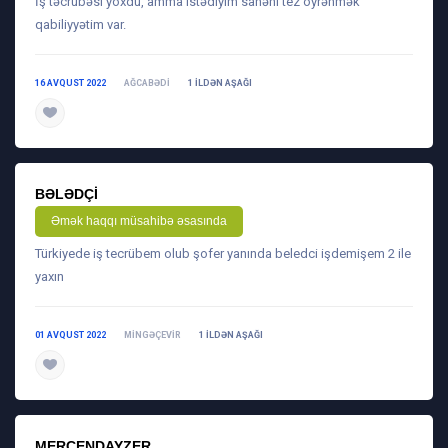
İş təcrübəsi yoxdu, amma istədiyim sahəni tez öyrənmək
qabiliyyətim var.
16 AVQUST 2022
AĞCABƏDI
1 ILDƏN AŞAĞI
daha ətraflı
BƏLƏDÇI
Əmək haqqı müsahibə əsasında
Türkiyede iş tecrübem olub şofer yanında beledci işdemişem 2 ile
yaxın
01 AVQUST 2022
MINGƏÇEVIR
1 ILDƏN AŞAĞI
daha ətraflı
MERÇENDAYZER