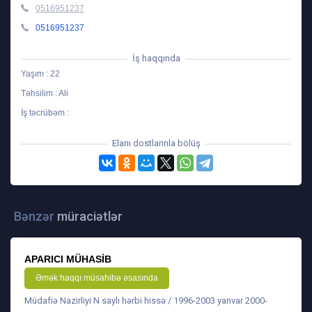
0516951237
0516951237
İş haqqında
Yaşım : 22
Təhsilim : Ali
İş təcrübəm :
Elanı dostlarınla bölüş
Bənzər
müraciətlər
APARICI MÜHASIB
Əmək haqqı müsahibə əsasında
Müdafiə Nazirliyi N saylı hərbi hissə / 1996-2003 yanvar 2000-