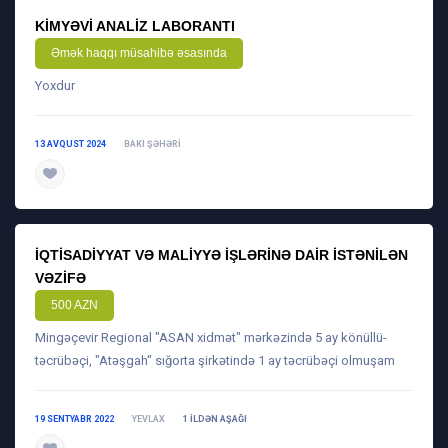
KIMYƏVI ANALIZ LABORANTI
Əmək haqqı müsahibə əsasında
Yoxdur
13 AVQUST 2024
BAKI ŞƏHƏRI
daha ətraflı
İQTISADIYYAT VƏ MALIYYƏ IŞLƏRINƏ DAIR ISTƏNILƏN
VƏZIFƏ
500 AZN
Mingəçevir Regional "ASAN xidmət" mərkəzində 5 ay könüllü-
təcrübəçi, "Atəşgah" sığorta şirkətində 1 ay təcrübəçi olmuşam
19 SENTYABR 2022
YEVLAX
1 ILDƏN AŞAĞI