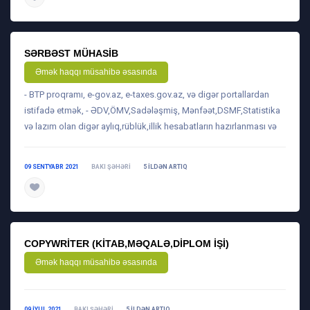
SƏRBƏST MÜHASIB
Əmək haqqı müsahibə əsasında
- BTP proqramı, e-gov.az, e-taxes.gov.az, və digər portallardan
istifadə etmək, - ƏDV,ÖMV,Sadələşmiş, Mənfəət,DSMF,Statistika
və lazım olan digər aylıq,rüblük,illik hesabatların hazırlanması və
09 SENTYABR 2021
BAKI ŞƏHƏRI
5 ILDƏN ARTIQ
daha ətraflı
COPYWRITER (KITAB,MƏQALƏ,DIPLOM IŞI)
Əmək haqqı müsahibə əsasında
09 IYUL 2021
BAKI ŞƏHƏRI
5 ILDƏN ARTIQ