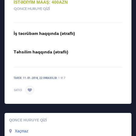
İSTƏDIYIM MAAŞ: 400AZN
QONCE HURUYE QIZI
İş təcrübəm haqqında (ətraflı)
Təhsilim haqqında (ətraflı)
TARIX: 11-01-2018, 22:09
BAXILIB:
1 917
SATICI
QONCE HURUYE QIZI
Xaçmaz