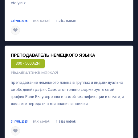
etdiyiniz
03 IYUL 2025
BAKI ŞƏHƏRI
1-3 ILƏ QƏDƏR
daha ətraflı
ПРЕПОДАВАТЕЛЬ НЕМЕЦКОГО ЯЗЫКА
300 - 500 AZN
PIRAMIDA TƏHSIL MƏRKƏZI
преподавание немецкого языка в группах и индивидуально
свободный график Самостоятельно формируете свой
график Если Вы уверенны в своей квалификации и опыте, и
желаете передать свои знания и навыки
01 IYUL 2025
BAKI ŞƏHƏRI
1-3 ILƏ QƏDƏR
daha ətraflı