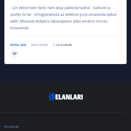
- Çin dilinin həm fərdi, həm qrup şəklində tədrisi - Sərbəst iş
qrafiki Cv-lər -
info@piramida.az
elektron poçt ünvanında qəbul
edilir. Müraciət etdiyiniz vakansiyanın adını email-in mövzu
hissəsində
09 IYUL 2025
BAKI ŞƏHƏRI
1-3 ILƏ QƏDƏR
daha ətraflı
BÖLMƏLƏR