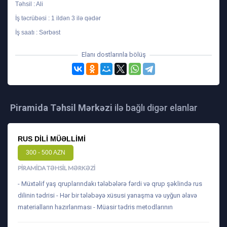
Təhsil : Ali
İş təcrübəsi : 1 ildən 3 ilə qədər
İş saatı : Sərbəst
Elanı dostlarınla bölüş
Piramida Təhsil Mərkəzi
ilə bağlı digər elanlar
RUS DILI MÜƏLLIMI
300 - 500 AZN
PIRAMIDA TƏHSIL MƏRKƏZI
- Müxtəlif yaş qruplarındakı tələbələrə fərdi və qrup şəklində rus
dilinin tədrisi - Hər bir tələbəyə xüsusi yanaşma və uyğun əlavə
materialların hazırlanması - Müasir tədris metodlarının