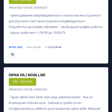
300 - 500 AZN
PIRAMIDA TƏHSIL MƏRKƏZI
- преподавание азербайджанского языка как иностранного
для русского сектора в группах и индивидуально -
Разработка программ обучения. - свободный график работы
- Курсы работают с 09:00 до 19:00 CV
04 IYUL 2025
BAKI ŞƏHƏRI
1-3 ILƏ QƏDƏR
daha ətraflı
İSPAN DILI MÜƏLLIMI
300 - 500 AZN
PIRAMIDA TƏHSIL MƏRKƏZI
- İspan dilinin həm fərdi, həm qrup şəklində tədrisi - Rus və
Azərbaycan bölməsi üzrə - Sərbəst iş qrafiki Cv-lər -
info@piramida.az
elektron poçt ünvanında qəbul edilir. Müraciət