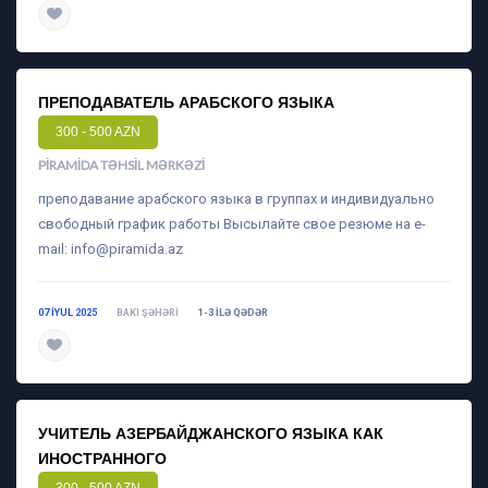
daha ətraflı
ПРЕПОДАВАТЕЛЬ АРАБСКОГО ЯЗЫКА
300 - 500 AZN
PIRAMIDA TƏHSIL MƏRKƏZI
преподавание арабского языка в группах и индивидуально
свободный график работы Высылайте свое резюме на e-
mail:
info@piramida.az
07 IYUL 2025
BAKI ŞƏHƏRI
1-3 ILƏ QƏDƏR
daha ətraflı
УЧИТЕЛЬ АЗЕРБАЙДЖАНСКОГО ЯЗЫКА КАК
ИНОСТРАННОГО