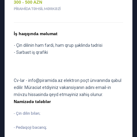
300 - 500 AZN
PIRAMIDA TƏHSIL MƏRKƏZI
İş haqqında məlumat
- Çin dilinin həm fərdi, həm qrup şəklində tədrisi
- Sərbəst iş qrafiki
Cv-lər -
info@piramida.az
elektron poçt ünvanında qəbul
edilir. Müraciət etdiyiniz vakansiyanın adını email-in
mövzu hissəsində qeyd etməyiniz xahiş olunur.
Namizədə tələblər
- Çin dilin bilən;
- Pedaqoji bacarıq;