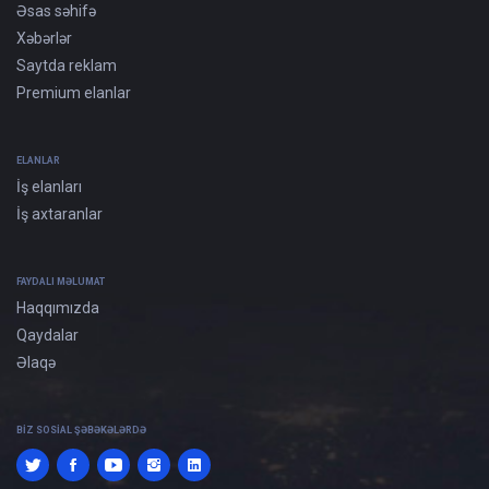
Əsas səhifə
Xəbərlər
Saytda reklam
Premium elanlar
ELANLAR
İş elanları
İş axtaranlar
FAYDALI MƏLUMAT
Haqqımızda
Qaydalar
Əlaqə
BIZ SOSIAL ŞƏBƏKƏLƏRDƏ