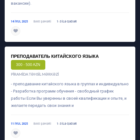
вакансии).
14 IYUL 2025
BAKI ŞƏHƏRI
1-3 ILƏ QƏDƏR
daha ətraflı
ПРЕПОДАВАТЕЛЬ КИТАЙСКОГО ЯЗЫКА
300 - 500 AZN
PIRAMIDA TƏHSIL MƏRKƏZI
- преподавание китайского языка в группах и индивидуально
- Разработка программ обучения - свободный график
работы Если Вы уверенны в своей квалификации и опыте, и
желаете передать свои знания и
11 IYUL 2025
BAKI ŞƏHƏRI
1-3 ILƏ QƏDƏR
daha ətraflı