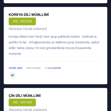
KOREYA DILI MÜƏLLIMI
300 - 500 AZN
PIRAMIDA TƏHSIL MƏRKƏZI
Koreya dilinin həm fərdi, həm qrup şəklində tədrisi - Sərbəst iş
qrafiki Cv-lər -
info@piramida.az
elektron poçt ünvanında qəbul
edilir. Xahiş olunur CV-nizi göndərdikdə mövzu hissəsində
müraciət
10 IYUL 2025
BAKI ŞƏHƏRI
1-3 ILƏ QƏDƏR
daha ətraflı
ÇIN DILI MÜƏLLIMI
300 - 500 AZN
PIRAMIDA TƏHSIL MƏRKƏZI