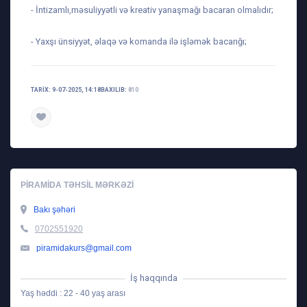
- İntizamlı,məsuliyyətli və kreativ yanaşmağı bacaran olmalıdır;
- Yaxşı ünsiyyət, əlaqə və komanda ilə işləmək bacarığı;
TARIX: 9-07-2025, 14:18
BAXILIB:
810
PIRAMIDA TƏHSIL MƏRKƏZI
Bakı şəhəri
0702551920
piramidakurs@gmail.com
İş haqqında
Yaş həddi : 22 - 40 yaş arası