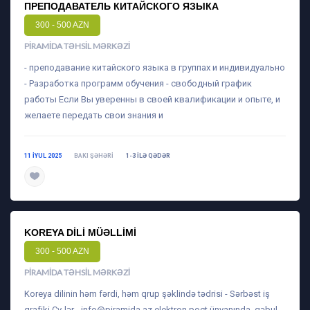
ПРЕПОДАВАТЕЛЬ КИТАЙСКОГО ЯЗЫКА
300 - 500 AZN
PIRAMIDA TƏHSIL MƏRKƏZI
- преподавание китайского языка в группах и индивидуально
- Разработка программ обучения - свободный график
работы Если Вы уверенны в своей квалификации и опыте, и
желаете передать свои знания и
11 IYUL 2025
BAKI ŞƏHƏRI
1-3 ILƏ QƏDƏR
daha ətraflı
KOREYA DILI MÜƏLLIMI
300 - 500 AZN
PIRAMIDA TƏHSIL MƏRKƏZI
Koreya dilinin həm fərdi, həm qrup şəklində tədrisi - Sərbəst iş
qrafiki Cv-lər -
info@piramida.az
elektron poçt ünvanında qəbul