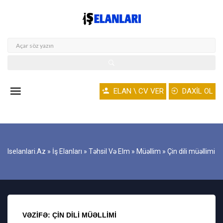
ELAN \ CV VER
DAXİL OL
Iselanlari.az
»
İş Elanları
»
Təhsil Və Elm
»
Müəllim
» Çin dili müəllimi
VƏZIFƏ: ÇIN DILI MÜƏLLIMI