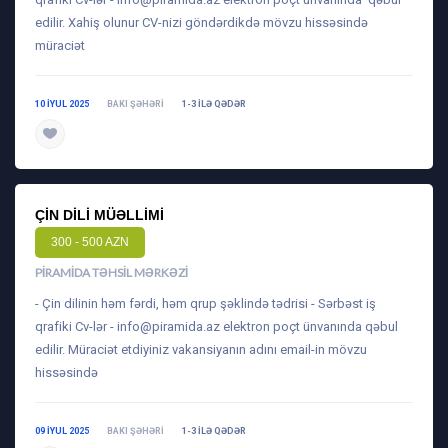
edilir. Xahiş olunur CV-nizi göndərdikdə mövzu hissəsində
müraciət
10 IYUL 2025
BAKI ŞƏHƏRI
1-3 ILƏ QƏDƏR
daha ətraflı
ÇIN DILI MÜƏLLIMI
300 - 500 AZN
PIRAMIDA TƏHSIL MƏRKƏZI
- Çin dilinin həm fərdi, həm qrup şəklində tədrisi - Sərbəst iş
qrafiki Cv-lər -
info@piramida.az
elektron poçt ünvanında qəbul
edilir. Müraciət etdiyiniz vakansiyanın adını email-in mövzu
hissəsində
09 IYUL 2025
BAKI ŞƏHƏRI
1-3 ILƏ QƏDƏR