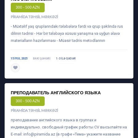
300 - 500 AZN
PIRAMIDA TƏHSIL MƏRKƏZI
- Müxtəlif yaş qruplarındakı tələbələrə fərdi və qrup şəklində rus
dilinin tədrisi - Hər bir tələbəyə xüsusi yanaşma və uyğun əlavə
materialların hazırlanması - Müasir tədris metodlarının
15 IYUL 2025
BAKI ŞƏHƏRI
1-3 ILƏ QƏDƏR
daha ətraflı
ПРЕПОДАВАТЕЛЬ АНГЛИЙСКОГО ЯЗЫКА
300 - 500 AZN
PIRAMIDA TƏHSIL MƏRKƏZI
преподавание английского языка в группах и
индивидуально. свободный график работы CV высылайте на
E-mail:
info@piramida.az
(в графе «Тема» укажите название