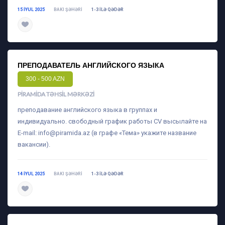
15 IYUL 2025
BAKI ŞƏHƏRI
1-3 ILƏ QƏDƏR
daha ətraflı
ПРЕПОДАВАТЕЛЬ АНГЛИЙСКОГО ЯЗЫКА
300 - 500 AZN
PIRAMIDA TƏHSIL MƏRKƏZI
преподавание английского языка в группах и
индивидуально. свободный график работы CV высылайте на
E-mail:
info@piramida.az
(в графе «Тема» укажите название
вакансии).
14 IYUL 2025
BAKI ŞƏHƏRI
1-3 ILƏ QƏDƏR
daha ətraflı