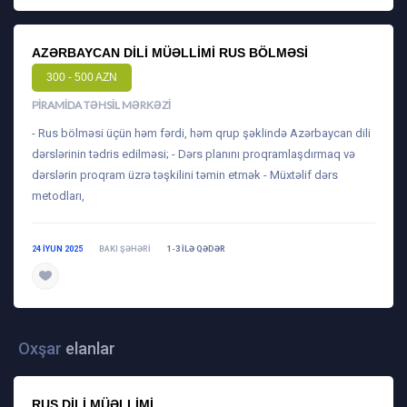
AZƏRBAYCAN DILI MÜƏLLIMI RUS BÖLMƏSI
300 - 500 AZN
PIRAMIDA TƏHSIL MƏRKƏZI
- Rus bölməsi üçün həm fərdi, həm qrup şəklində Azərbaycan dili
dərslərinin tədris edilməsi; - Dərs planını proqramlaşdırmaq və
dərslərin proqram üzrə təşkilini təmin etmək - Müxtəlif dərs
metodları,
24 IYUN 2025
BAKI ŞƏHƏRI
1-3 ILƏ QƏDƏR
daha ətraflı
Oxşar
elanlar
RUS DILI MÜƏLLIMI