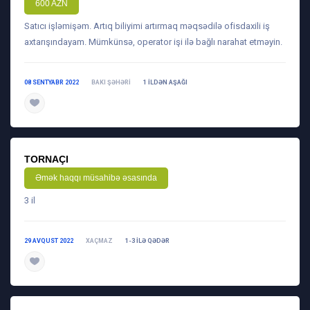
600 AZN
Satıcı işləmişəm. Artıq biliyimi artırmaq məqsədilə ofisdaxili iş
axtarışındayam. Mümkünsə, operator işi ilə bağlı narahat etməyin.
08 SENTYABR 2022
BAKI ŞƏHƏRI
1 ILDƏN AŞAĞI
daha ətraflı
TORNAÇI
Əmək haqqı müsahibə əsasında
3 il
29 AVQUST 2022
XAÇMAZ
1-3 ILƏ QƏDƏR
daha ətraflı