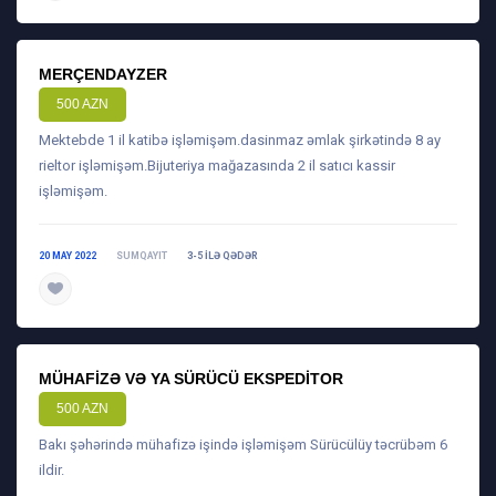
MERÇENDAYZER
500 AZN
Mektebde 1 il katibə işləmişəm.dasinmaz əmlak şirkətində 8 ay
rieltor işləmişəm.Bijuteriya mağazasında 2 il satıcı kassir
işləmişəm.
20 MAY 2022
SUMQAYIT
3-5 ILƏ QƏDƏR
daha ətraflı
MÜHAFIZƏ VƏ YA SÜRÜCÜ EKSPEDITOR
500 AZN
Bakı şəhərində mühafizə işində işləmişəm Sürücülüy təcrübəm 6
ildir.