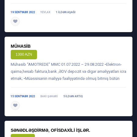
19 SENTYABR 2022
YEVLAX
1 ILDƏN AŞAĞI
daha ətraflı
MÜHASIB
1300 AZN
Mühasib “AMOTREDE” MMC 01.07.2022 – 29.08.2022 •Elektron-
qaimə,hesab faktura,bank ,ƏDV depozit və digər əməliyyatları icra
etmək; •Müəssisənin maliyyə fəaliyyətində olmuş bitmiş bütün
15 SENTYABR 2022
BAKI ŞƏHƏRI
5 ILDƏN ARTIQ
daha ətraflı
SƏNƏDLƏŞDIRMƏ, OFISDAXILI IŞLƏR.