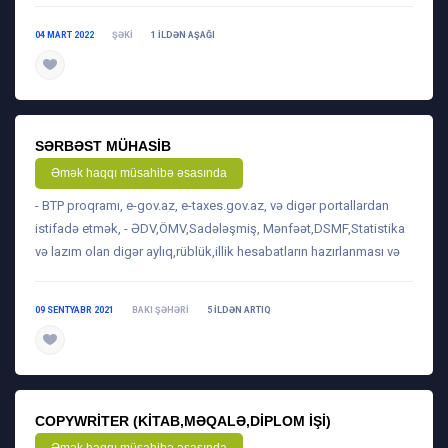
04 MART 2022
ŞƏKI
1 ILDƏN AŞAĞI
daha ətraflı
SƏRBƏST MÜHASIB
Əmək haqqı müsahibə əsasında
- BTP proqramı, e-gov.az, e-taxes.gov.az, və digər portallardan
istifadə etmək, - ƏDV,ÖMV,Sadələşmiş, Mənfəət,DSMF,Statistika
və lazım olan digər aylıq,rüblük,illik hesabatların hazırlanması və
09 SENTYABR 2021
BAKI ŞƏHƏRI
5 ILDƏN ARTIQ
daha ətraflı
COPYWRITER (KITAB,MƏQALƏ,DIPLOM IŞI)