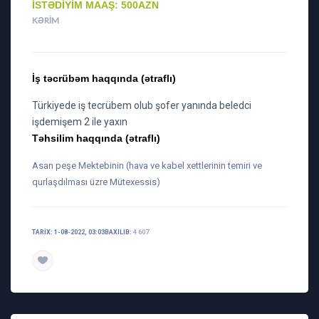
İSTƏDIYIM MAAŞ: 500AZN
KƏRIM
İş təcrübəm haqqında (ətraflı)
Türkiyede iş tecrübem olub şofer yanında beledci
işdemişem 2 ile yaxın
Təhsilim haqqında (ətraflı)
Asan peşe Mektebinin (hava ve kabel xettlerinin temiri ve
qurlaşdılması üzre Mütexessis)
TARIX: 1-08-2022, 03:03
BAXILIB:
4 607