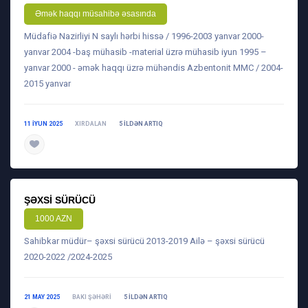
Əmək haqqı müsahibə əsasında
Müdafiə Nazirliyi N saylı hərbi hissə / 1996-2003 yanvar 2000-
yanvar 2004 -baş mühasib -material üzrə mühasib iyun 1995 –
yanvar 2000 - əmək haqqı üzrə mühəndis Azbentonit MMC / 2004-
2015 yanvar
11 IYUN 2025
XIRDALAN
5 ILDƏN ARTIQ
daha ətraflı
ŞƏXSI SÜRÜCÜ
1000 AZN
Sahibkar müdür– şəxsi sürücü 2013-2019 Ailə – şəxsi sürücü
2020-2022 /2024-2025
21 MAY 2025
BAKI ŞƏHƏRI
5 ILDƏN ARTIQ