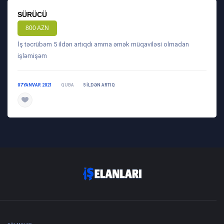
SÜRÜCÜ
800 AZN
İş təcrübəm 5 ildən artıqdı amma əmək müqaviləsi olmadan
işləmişəm
07 YANVAR 2021
QUBA
5 ILDƏN ARTIQ
daha ətraflı