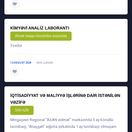
daha ətraflı
KIMYƏVI ANALIZ LABORANTI
Əmək haqqı müsahibə əsasında
Yoxdur
13 AVQUST 2024
BAKI ŞƏHƏRI
daha ətraflı
İQTISADIYYAT VƏ MALIYYƏ IŞLƏRINƏ DAIR ISTƏNILƏN
VƏZIFƏ
500 AZN
Mingəçevir Regional "ASAN xidmət" mərkəzində 5 ay könüllü-
təcrübəçi, "Atəşgah" sığorta şirkətində 1 ay təcrübəçi olmuşam