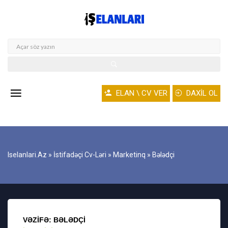
ELAN \ CV VER
DAXİL OL
Iselanlari.az
»
İstifadəçi Cv-Ləri
»
Marketinq
» Bələdçi
VƏZIFƏ: BƏLƏDÇI