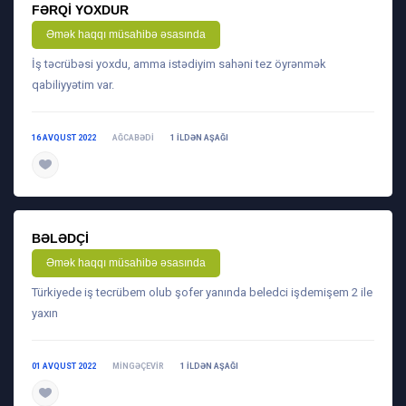
FƏRQI YOXDUR
Əmək haqqı müsahibə əsasında
İş təcrübəsi yoxdu, amma istədiyim sahəni tez öyrənmək
qabiliyyətim var.
16 AVQUST 2022
AĞCABƏDI
1 ILDƏN AŞAĞI
daha ətraflı
BƏLƏDÇI
Əmək haqqı müsahibə əsasında
Türkiyede iş tecrübem olub şofer yanında beledci işdemişem 2 ile
yaxın
01 AVQUST 2022
MINGƏÇEVIR
1 ILDƏN AŞAĞI
daha ətraflı