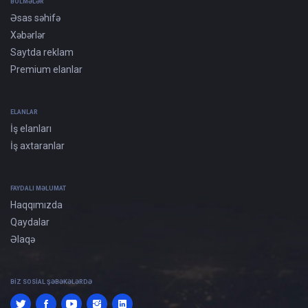
BÖLMƏLƏR
Əsas səhifə
Xəbərlər
Saytda reklam
Premium elanlar
ELANLAR
İş elanları
İş axtaranlar
FAYDALI MƏLUMAT
Haqqımızda
Qaydalar
Əlaqə
BIZ SOSIAL ŞƏBƏKƏLƏRDƏ