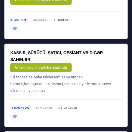
Əmək haqqı müsahibə əsasında
09 IYUL 2021
BAKI ŞƏHƏRI
5 ILDƏN ARTIQ
daha ətraflı
KASSIR, SÜRÜCÜ, SATICI, OFSIANT VƏ DIGƏR
SAHƏLƏR
Əmək haqqı müsahibə əsasında
3 il fitness salonlar islemisem 14 yasimdan
barmen,kassir,usaqlara nezaret,satici turkiyede moto kuryer
islemisem ve surucu
16 YANVAR 2021
BAKI ŞƏHƏRI
3-5 ILƏ QƏDƏR
daha ətraflı