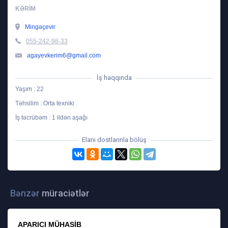
KƏRIM
Mingəçevir
055-242-98-33
agayevkerim6@gmail.com
İş haqqında
Yaşım : 22
Təhsilim : Orta texniki
İş təcrübəm : 1 ildən aşağı
Elanı dostlarınla bölüş
Bənzər
müraciətlər
APARICI MÜHASIB