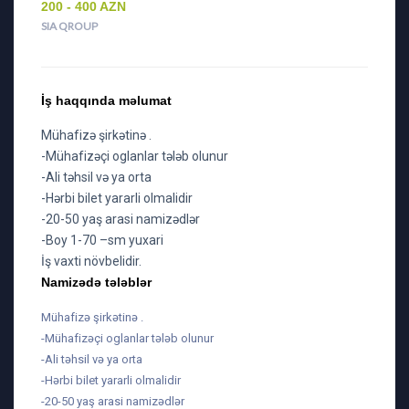
200 - 400 AZN
SIA QROUP
İş haqqında məlumat
Mühafizə şirkətinə .
-Mühafizəçi oglanlar tələb olunur
-Ali təhsil və ya orta
-Hərbi bilet yararli olmalidir
-20-50 yaş arasi namizədlər
-Boy 1-70 –sm yuxari
İş vaxti növbelidir.
Namizədə tələblər
Mühafizə şirkətinə .
-Mühafizəçi oglanlar tələb olunur
-Ali təhsil və ya orta
-Hərbi bilet yararli olmalidir
-20-50 yaş arasi namizədlər