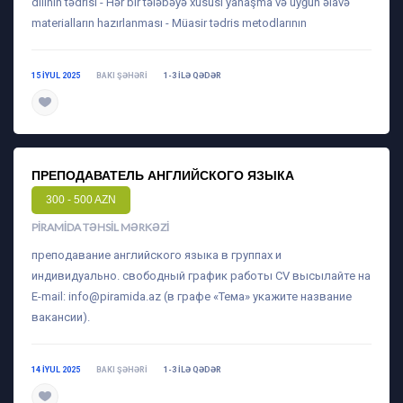
dilinin tədrisi - Hər bir tələbəyə xüsusi yanaşma və uyğun əlavə
materialların hazırlanması - Müasir tədris metodlarının
15 IYUL 2025
BAKI ŞƏHƏRI
1-3 ILƏ QƏDƏR
daha ətraflı
ПРЕПОДАВАТЕЛЬ АНГЛИЙСКОГО ЯЗЫКА
300 - 500 AZN
PIRAMIDA TƏHSIL MƏRKƏZI
преподавание английского языка в группах и
индивидуально. свободный график работы CV высылайте на
E-mail:
info@piramida.az
(в графе «Тема» укажите название
вакансии).
14 IYUL 2025
BAKI ŞƏHƏRI
1-3 ILƏ QƏDƏR
daha ətraflı