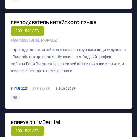
ПРЕПОДАВАТЕЛЬ КИТАЙСКОГО ЯЗЫКА
300 - 500 AZN
PIRAMIDA TƏHSIL MƏRKƏZI
- преподавание китайского языка в группах и индивидуально
- Разработка программ обучения - свободный график
работы Если Вы уверенны в своей квалификации и опыте, и
желаете передать свои знания и
11 IYUL 2025
BAKI ŞƏHƏRI
1-3 ILƏ QƏDƏR
daha ətraflı
KOREYA DILI MÜƏLLIMI
300 - 500 AZN