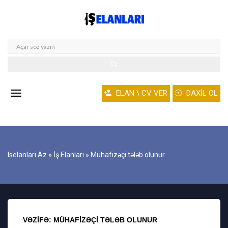
ELAN \ CV VER
DAXİL OL
Iselanlari.az
»
İş Elanları
» Mühafizəçi tələb olunur
VƏZIFƏ: MÜHAFIZƏÇI TƏLƏB OLUNUR