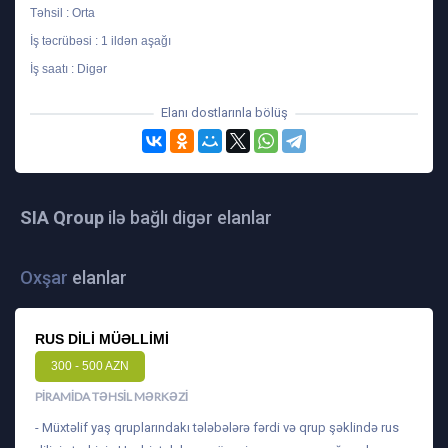
Təhsil : Orta
İş təcrübəsi : 1 ildən aşağı
İş saatı : Digər
Elanı dostlarınla bölüş
SIA Qroup
ilə bağlı digər elanlar
Oxşar
elanlar
RUS DILI MÜƏLLIMI
300 - 500 AZN
PIRAMIDA TƏHSIL MƏRKƏZI
- Müxtəlif yaş qruplarındakı tələbələrə fərdi və qrup şəklində rus