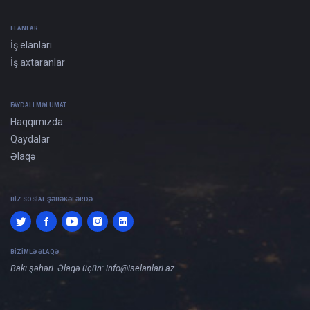
ELANLAR
İş elanları
İş axtaranlar
FAYDALI MƏLUMAT
Haqqımızda
Qaydalar
Əlaqə
BIZ SOSIAL ŞƏBƏKƏLƏRDƏ
BIZIMLƏ ƏLAQƏ
Bakı şəhəri. Əlaqə üçün:
info@iselanlari.az
.