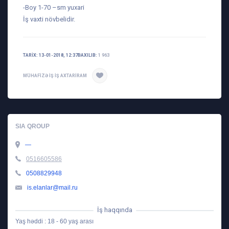
-Boy 1-70 –sm yuxari
İş vaxti növbelidir.
TARIX: 13-01-2018, 12:37
BAXILIB:
1 963
MÜHAFIZƏ
IŞ
IŞ AXTARIRAM
SIA QROUP
—
0516605586
0508829948
is.elanlar@mail.ru
İş haqqında
Yaş həddi : 18 - 60 yaş arası