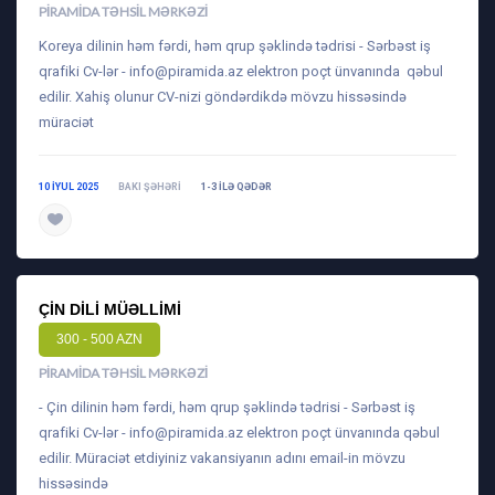
PIRAMIDA TƏHSIL MƏRKƏZI
Koreya dilinin həm fərdi, həm qrup şəklində tədrisi - Sərbəst iş
qrafiki Cv-lər -
info@piramida.az
elektron poçt ünvanında qəbul
edilir. Xahiş olunur CV-nizi göndərdikdə mövzu hissəsində
müraciət
10 IYUL 2025
BAKI ŞƏHƏRI
1-3 ILƏ QƏDƏR
daha ətraflı
ÇIN DILI MÜƏLLIMI
300 - 500 AZN
PIRAMIDA TƏHSIL MƏRKƏZI
- Çin dilinin həm fərdi, həm qrup şəklində tədrisi - Sərbəst iş
qrafiki Cv-lər -
info@piramida.az
elektron poçt ünvanında qəbul
edilir. Müraciət etdiyiniz vakansiyanın adını email-in mövzu
hissəsində