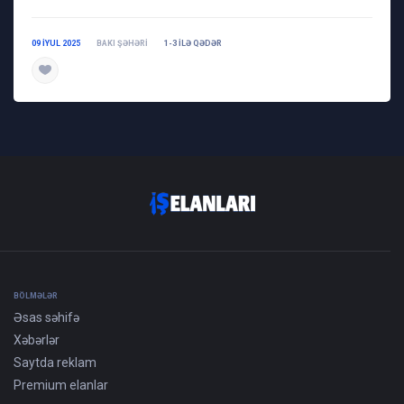
09 IYUL 2025
BAKI ŞƏHƏRI
1-3 ILƏ QƏDƏR
daha ətraflı
BÖLMƏLƏR
Əsas səhifə
Xəbərlər
Saytda reklam
Premium elanlar