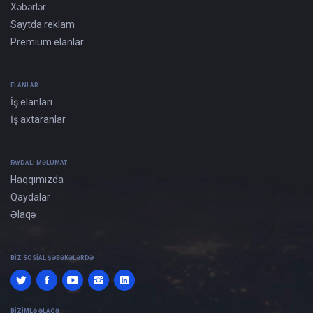
Xəbərlər
Saytda reklam
Premium elanlar
ELANLAR
İş elanları
İş axtaranlar
FAYDALI MƏLUMAT
Haqqımızda
Qaydalar
Əlaqə
BIZ SOSIAL ŞƏBƏKƏLƏRDƏ
BIZIMLƏ ƏLAQƏ