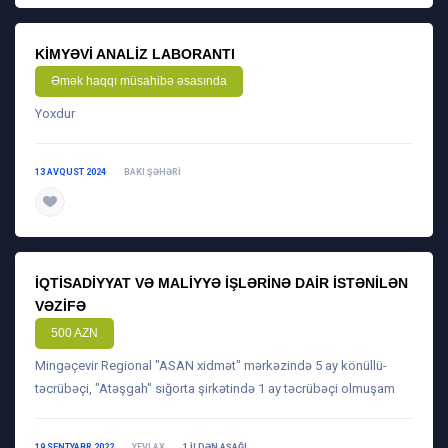
KIMYƏVI ANALIZ LABORANTI
Əmək haqqı müsahibə əsasında
Yoxdur
13 AVQUST 2024
BAKI ŞƏHƏRI
daha ətraflı
İQTISADIYYAT VƏ MALIYYƏ IŞLƏRINƏ DAIR ISTƏNILƏN
VƏZIFƏ
500 AZN
Mingəçevir Regional "ASAN xidmət" mərkəzində 5 ay könüllü-
təcrübəçi, "Atəşgah" sığorta şirkətində 1 ay təcrübəçi olmuşam
19 SENTYABR 2022
YEVLAX
1 ILDƏN AŞAĞI