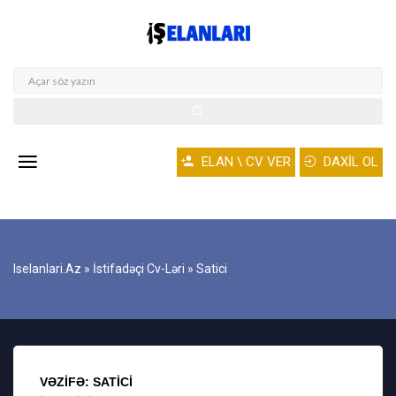
ELAN \ CV VER
DAXİL OL
Iselanlari.az
»
İstifadəçi Cv-Ləri
» Satici
VƏZIFƏ: SATICI