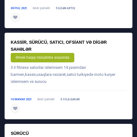
09 IYUL 2021
BAKI ŞƏHƏRI
5 ILDƏN ARTIQ
daha ətraflı
KASSIR, SÜRÜCÜ, SATICI, OFSIANT VƏ DIGƏR
SAHƏLƏR
Əmək haqqı müsahibə əsasında
3 il fitness salonlar islemisem 14 yasimdan
barmen,kassir,usaqlara nezaret,satici turkiyede moto kuryer
islemisem ve surucu
16 YANVAR 2021
BAKI ŞƏHƏRI
3-5 ILƏ QƏDƏR
daha ətraflı
SÜRÜCÜ