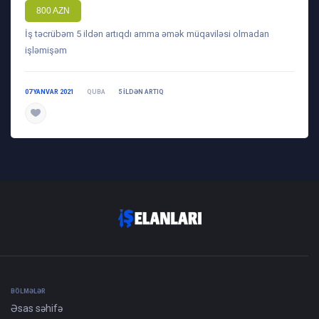
800 AZN
İş təcrübəm 5 ildən artıqdı amma əmək müqaviləsi olmadan
işləmişəm
07 YANVAR 2021
QUBA
5 ILDƏN ARTIQ
daha ətraflı
BÖLMƏLƏR
Əsas səhifə