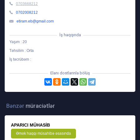
0703668212
0702008212
etiram.eb@gmail.com
İş haqqında
Yaşım : 20
Təhsilim : Orta
İş təcrübəm :
Elanı dostlarınla bölüş
Bənzər
müraciətlər
APARICI MÜHASIB
Əmək haqqı müsahibə əsasında