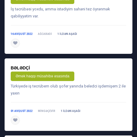
İş təcrübəsi yoxdu, amma istədiyim sahəni tez öyrənmək
qabiliyyətim var.
16 AVQUST 2022
AĞCABƏDI
1 ILDƏN AŞAĞI
daha ətraflı
BƏLƏDÇI
Əmək haqqı müsahibə əsasında
Türkiyede iş tecrübem olub şofer yanında beledci işdemişem 2 ile
yaxın
01 AVQUST 2022
MINGƏÇEVIR
1 ILDƏN AŞAĞI
daha ətraflı