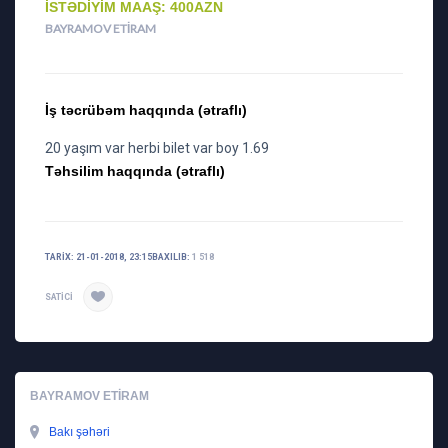
İSTƏDIYIM MAAŞ: 400AZN
BAYRAMOV ETIRAM
İş təcrübəm haqqında (ətraflı)
20 yaşım var herbi bilet var boy 1.69
Təhsilim haqqında (ətraflı)
TARIX: 21-01-2018, 23:15
BAXILIB:
1 518
SATICI
BAYRAMOV ETIRAM
Bakı şəhəri