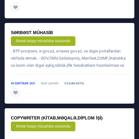
daha ətraflı
SƏRBƏST MÜHASIB
Əmək haqqı müsahibə əsasında
- BTP proqramı, e-gov.az, e-taxes.gov.az, və digər portallardan
istifadə etmək, - ƏDV,ÖMV,Sadələşmiş, Mənfəət,DSMF,Statistika
və lazım olan digər aylıq,rüblük,illik hesabatların hazırlanması və
09 SENTYABR 2021
BAKI ŞƏHƏRI
5 ILDƏN ARTIQ
daha ətraflı
COPYWRITER (KITAB,MƏQALƏ,DIPLOM IŞI)
Əmək haqqı müsahibə əsasında