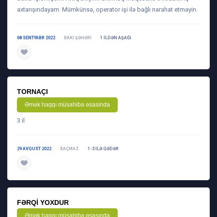
axtarışındayam. Mümkünsə, operator işi ilə bağlı narahat etməyin.
08 SENTYABR 2022
BAKI ŞƏHƏRI
1 ILDƏN AŞAĞI
daha ətraflı
TORNAÇI
Əmək haqqı müsahibə əsasında
3 il
29 AVQUST 2022
XAÇMAZ
1-3 ILƏ QƏDƏR
daha ətraflı
FƏRQI YOXDUR
Əmək haqqı müsahibə əsasında