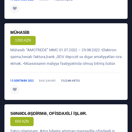
daha ətraflı
MÜHASIB
1300 AZN
Mühasib “AMOTREDE” MMC 01.07.2022 – 29.08.2022 •Elektron-
qaimə,hesab faktura,bank ,ƏDV depozit və digər əməliyyatları icra
etmək; •Müəssisənin maliyyə fəaliyyətində olmuş bitmiş bütün
15 SENTYABR 2022
BAKI ŞƏHƏRI
5 ILDƏN ARTIQ
daha ətraflı
SƏNƏDLƏŞDIRMƏ, OFISDAXILI IŞLƏR.
600 AZN
Satıcı işləmişəm. Artıq biliyimi artırmaq məqsədilə ofisdaxili iş