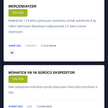
MERÇENDAYZER
500 AZN
Mektebde 1 il katibə işləmişəm.dasinmaz əmlak şirkətində 8 ay
rieltor işləmişəm.Bijuteriya mağazasında 2 il satıcı kassir
işləmişəm.
20 MAY 2022
SUMQAYIT
3-5 ILƏ QƏDƏR
daha ətraflı
MÜHAFIZƏ VƏ YA SÜRÜCÜ EKSPEDITOR
500 AZN
Bakı şəhərində mühafizə işində işləmişəm Sürücülüy təcrübəm 6
ildir.
04 MART 2022
ŞƏKI
1 ILDƏN AŞAĞI