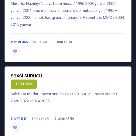
Müdafiə Nazirliyi N saylı hərbi hissə / 1996-2003 yanvar 2000-
yanvar 2004 -baş mühasib -material üzrə mühasib iyun 1995 –
yanvar 2000 - əmək haqqı üzrə mühəndis Azbentonit MMC / 2004-
2015 yanvar
11 IYUN 2025
XIRDALAN
5 ILDƏN ARTIQ
daha ətraflı
ŞƏXSI SÜRÜCÜ
1000 AZN
Sahibkar müdür– şəxsi sürücü 2013-2019 Ailə – şəxsi sürücü
2020-2022 /2024-2025
21 MAY 2025
BAKI ŞƏHƏRI
5 ILDƏN ARTIQ
daha ətraflı