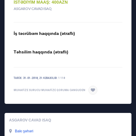
İSTƏDIYIM MAAŞ: 400AZN
ASGAROV CAVAD ISAQ
İş təcrübəm haqqında (ətraflı)
Təhsilim haqqında (ətraflı)
TARIX: 31-01-2018, 21:42
BAXILIB:
1 118
MUHAFIZE
SURUCU MUHAFIZE
QORUMA
CANGUDEN
ASGAROV CAVAD ISAQ
Bakı şəhəri