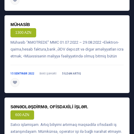
daha ətraflı
MÜHASIB
1300 AZN
Mühasib “AMOTREDE” MMC 01.07.2022 – 29.08.2022 •Elektron-
qaimə,hesab faktura,bank ,ƏDV depozit və digər əməliyyatları icra
etmək; •Müəssisənin maliyyə fəaliyyətində olmuş bitmiş bütün
15 SENTYABR 2022
BAKI ŞƏHƏRI
5 ILDƏN ARTIQ
daha ətraflı
SƏNƏDLƏŞDIRMƏ, OFISDAXILI IŞLƏR.
600 AZN
Satıcı işləmişəm. Artıq biliyimi artırmaq məqsədilə ofisdaxili iş
axtarışındayam. Mümkünsə, operator işi ilə bağlı narahat etməyin.