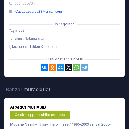
0514515734
Cavadasgarov28@gmail.com
İş haqqında
Yaşım : 23
Təhsilim : Natamam ali
İş təcrübəm : 1 ildən 3 ilə qədər
Elanı dostlarınla bölüş
Bənzər
müraciətlər
APARICI MÜHASIB
Əmək haqqı müsahibə əsasında
Müdafiə Nazirliyi N saylı hərbi hissə / 1996-2003 yanvar 2000-