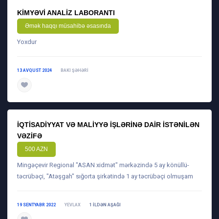
KIMYƏVI ANALIZ LABORANTI
Əmək haqqı müsahibə əsasında
Yoxdur
13 AVQUST 2024
BAKI ŞƏHƏRI
daha ətraflı
İQTISADIYYAT VƏ MALIYYƏ IŞLƏRINƏ DAIR ISTƏNILƏN
VƏZIFƏ
500 AZN
Mingəçevir Regional "ASAN xidmət" mərkəzində 5 ay könüllü-
təcrübəçi, "Atəşgah" sığorta şirkətində 1 ay təcrübəçi olmuşam
19 SENTYABR 2022
YEVLAX
1 ILDƏN AŞAĞI