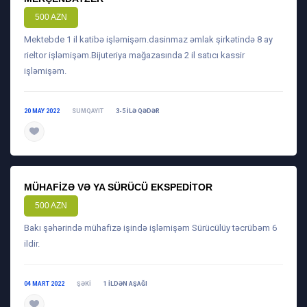
500 AZN
Mektebde 1 il katibə işləmişəm.dasinmaz əmlak şirkətində 8 ay
rieltor işləmişəm.Bijuteriya mağazasında 2 il satıcı kassir
işləmişəm.
20 MAY 2022
SUMQAYIT
3-5 ILƏ QƏDƏR
daha ətraflı
MÜHAFIZƏ VƏ YA SÜRÜCÜ EKSPEDITOR
500 AZN
Bakı şəhərində mühafizə işində işləmişəm Sürücülüy təcrübəm 6
ildir.
04 MART 2022
ŞƏKI
1 ILDƏN AŞAĞI
daha ətraflı