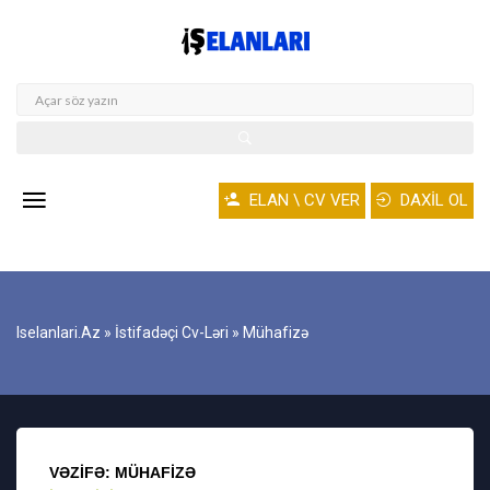
ELAN \ CV VER
DAXİL OL
Iselanlari.az
»
İstifadəçi Cv-Ləri
» Mühafizə
VƏZIFƏ: MÜHAFIZƏ