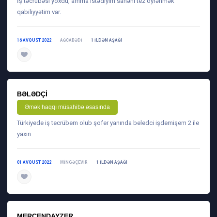
İş təcrübəsi yoxdu, amma istədiyim sahəni tez öyrənmək
qabiliyyətim var.
16 AVQUST 2022
AĞCABƏDI
1 ILDƏN AŞAĞI
daha ətraflı
BƏLƏDÇI
Əmək haqqı müsahibə əsasında
Türkiyede iş tecrübem olub şofer yanında beledci işdemişem 2 ile
yaxın
01 AVQUST 2022
MINGƏÇEVIR
1 ILDƏN AŞAĞI
daha ətraflı
MERÇENDAYZER