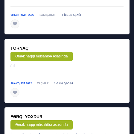
08 SENTYABR 2022
BAKI ŞƏHƏRI
1 ILDƏN AŞAĞI
daha ətraflı
TORNAÇI
Əmək haqqı müsahibə əsasında
3 il
29 AVQUST 2022
XAÇMAZ
1-3 ILƏ QƏDƏR
daha ətraflı
FƏRQI YOXDUR
Əmək haqqı müsahibə əsasında