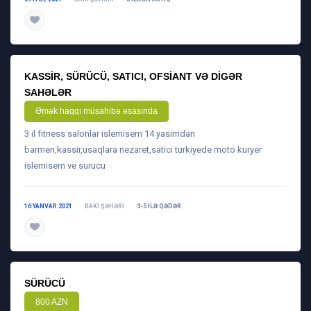
daha ətraflı
KASSIR, SÜRÜCÜ, SATICI, OFSIANT VƏ DIGƏR
SAHƏLƏR
Əmək haqqı müsahibə əsasında
3 il fitness salonlar islemisem 14 yasimdan
barmen,kassir,usaqlara nezaret,satici turkiyede moto kuryer
islemisem ve surucu
16 YANVAR 2021
BAKI ŞƏHƏRI
3-5 ILƏ QƏDƏR
daha ətraflı
SÜRÜCÜ
800 AZN