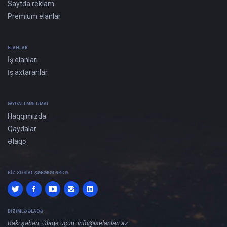
Saytda reklam
Premium elanlar
ELANLAR
İş elanları
İş axtaranlar
FAYDALI MƏLUMAT
Haqqımızda
Qaydalar
Əlaqə
BIZ SOSIAL ŞƏBƏKƏLƏRDƏ
BIZIMLƏ ƏLAQƏ
Bakı şəhəri. Əlaqə üçün:
info@iselanlari.az
.