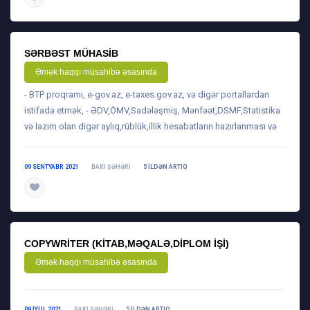
SƏRBƏST MÜHASIB
Əmək haqqı müsahibə əsasında
- BTP proqramı, e-gov.az, e-taxes.gov.az, və digər portallardan
istifadə etmək, - ƏDV,ÖMV,Sadələşmiş, Mənfəət,DSMF,Statistika
və lazım olan digər aylıq,rüblük,illik hesabatların hazırlanması və
09 SENTYABR 2021
BAKI ŞƏHƏRI
5 ILDƏN ARTIQ
daha ətraflı
COPYWRITER (KITAB,MƏQALƏ,DIPLOM IŞI)
Əmək haqqı müsahibə əsasında
09 IYUL 2021
BAKI ŞƏHƏRI
5 ILDƏN ARTIQ