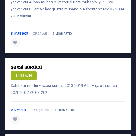
yanvar 2004 -baş mühasib -material üzrə mühasib iyun 1995 –
yanvar 2000 - əmək haqqı üzrə mühəndis Azbentonit MMC / 2004-
2015 yanvar
11 IYUN 2025
XIRDALAN
5 ILDƏN ARTIQ
daha ətraflı
ŞƏXSI SÜRÜCÜ
1000 AZN
Sahibkar müdür– şəxsi sürücü 2013-2019 Ailə – şəxsi sürücü
2020-2022 /2024-2025
21 MAY 2025
BAKI ŞƏHƏRI
5 ILDƏN ARTIQ
daha ətraflı