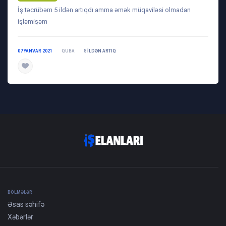
İş təcrübəm 5 ildən artıqdı amma əmək müqaviləsi olmadan
işləmişəm
07 YANVAR 2021
QUBA
5 ILDƏN ARTIQ
daha ətraflı
BÖLMƏLƏR
Əsas səhifə
Xəbərlər