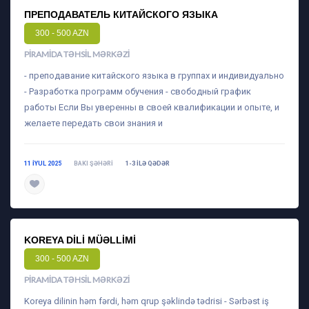
ПРЕПОДАВАТЕЛЬ КИТАЙСКОГО ЯЗЫКА
300 - 500 AZN
PIRAMIDA TƏHSIL MƏRKƏZI
- преподавание китайского языка в группах и индивидуально
- Разработка программ обучения - свободный график
работы Если Вы уверенны в своей квалификации и опыте, и
желаете передать свои знания и
11 IYUL 2025
BAKI ŞƏHƏRI
1-3 ILƏ QƏDƏR
daha ətraflı
KOREYA DILI MÜƏLLIMI
300 - 500 AZN
PIRAMIDA TƏHSIL MƏRKƏZI
Koreya dilinin həm fərdi, həm qrup şəklində tədrisi - Sərbəst iş