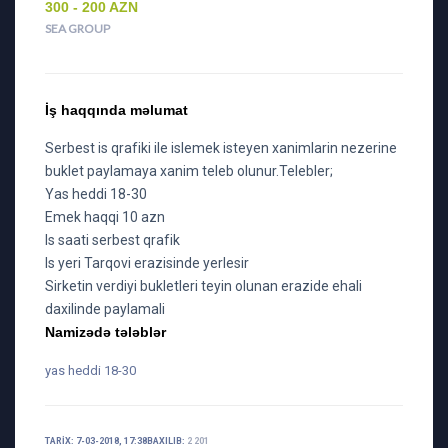
300 - 200 AZN
SEA GROUP
İş haqqında məlumat
Serbest is qrafiki ile islemek isteyen xanimlarin nezerine
buklet paylamaya xanim teleb olunur.Telebler;
Yas heddi 18-30
Emek haqqi 10 azn
Is saati serbest qrafik
Is yeri Tarqovi erazisinde yerlesir
Sirketin verdiyi bukletleri teyin olunan erazide ehali
daxilinde paylamali
Namizədə tələblər
yas heddi 18-30
TARIX: 7-03-2018, 17:38
BAXILIB:
2 201