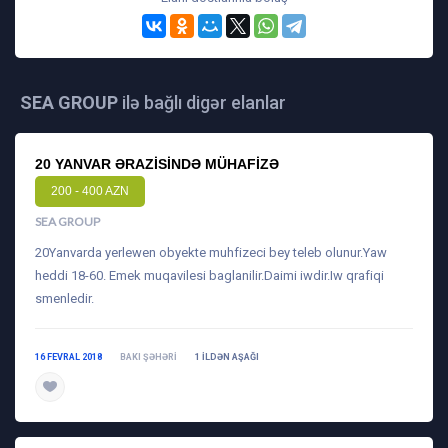
SEA GROUP
ilə bağlı digər elanlar
20 YANVAR ƏRAZISINDƏ MÜHAFIZƏ
200 - 400 AZN
SEA GROUP
20Yanvarda yerlewen obyekte muhfizeci bey teleb olunur.Yaw
heddi 18-60. Emek muqavilesi baglanilir.Daimi iwdir.Iw qrafiqi
smenledir.
16 FEVRAL 2018
BAKI ŞƏHƏRI
1 ILDƏN AŞAĞI
daha ətraflı