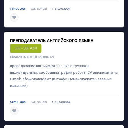
15 IYUL 2025
BAKI ŞƏHƏRI
1-3 ILƏ QƏDƏR
daha ətraflı
ПРЕПОДАВАТЕЛЬ АНГЛИЙСКОГО ЯЗЫКА
300 - 500 AZN
PIRAMIDA TƏHSIL MƏRKƏZI
преподавание английского языка в группах и
индивидуально. свободный график работы CV высылайте на
E-mail:
info@piramida.az
(в графе «Тема» укажите название
вакансии).
14 IYUL 2025
BAKI ŞƏHƏRI
1-3 ILƏ QƏDƏR
daha ətraflı