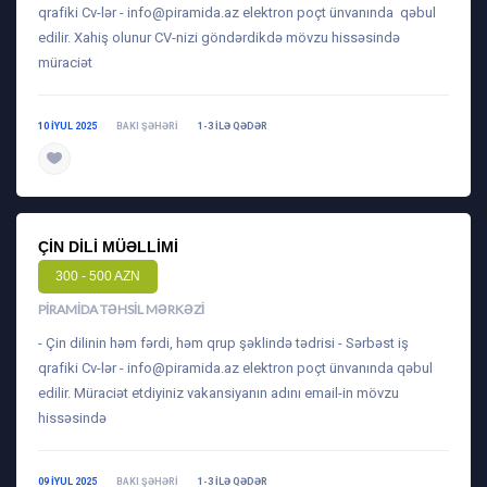
qrafiki Cv-lər -
info@piramida.az
elektron poçt ünvanında qəbul
edilir. Xahiş olunur CV-nizi göndərdikdə mövzu hissəsində
müraciət
10 IYUL 2025
BAKI ŞƏHƏRI
1-3 ILƏ QƏDƏR
daha ətraflı
ÇIN DILI MÜƏLLIMI
300 - 500 AZN
PIRAMIDA TƏHSIL MƏRKƏZI
- Çin dilinin həm fərdi, həm qrup şəklində tədrisi - Sərbəst iş
qrafiki Cv-lər -
info@piramida.az
elektron poçt ünvanında qəbul
edilir. Müraciət etdiyiniz vakansiyanın adını email-in mövzu
hissəsində
09 IYUL 2025
BAKI ŞƏHƏRI
1-3 ILƏ QƏDƏR