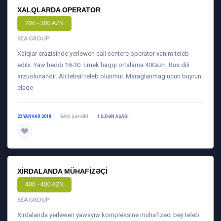
XALQLARDA OPERATOR
200 - 300 AZN
SEA GROUP
Xalqlar erazisinde yerlewen call centere operator xanim teleb
edilir. Yaw heddi 18-30. Emek haqqi ortalama 400azn. Rus dili
arzuolunandir. Ali tehsil teleb olunmur. Maraglanmag ucun buyrun
elaqe
23 YANVAR 2018
BAKI ŞƏHƏRI
1 ILDƏN AŞAĞI
daha ətraflı
XIRDALANDA MÜHAFIZƏÇI
400 - 400 AZN
SEA GROUP
Xirdalanda yerlewen yawayiw kompleksine muhafizeci bey teleb