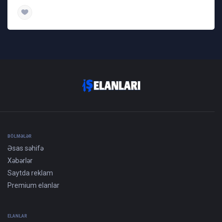
daha ətraflı
BÖLMƏLƏR
Əsas səhifə
Xəbərlər
Saytda reklam
Premium elanlar
ELANLAR