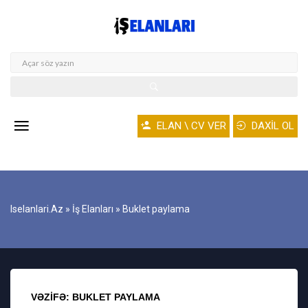
ELAN \ CV VER
DAXİL OL
Iselanlari.az
»
İş Elanları
» Buklet paylama
VƏZIFƏ: BUKLET PAYLAMA