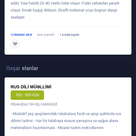
edilir. Yaw heddi 23-40. Herbi bilet olsun. Fiziki cehetden yararli
olsun. Emek haqqi 400azn. Etrafli melumat ucun buyrun elaqe
saxlayin
13 YANVAR 2018
BAKI ŞƏHƏRI
1 ILDƏN AŞAĞI
daha ətraflı
Oxşar
elanlar
RUS DILI MÜƏLLIMI
300 - 500 AZN
PIRAMIDA TƏHSIL MƏRKƏZI
- Müxtəlif yaş qruplarındakı tələbələrə fərdi və qrup şəklində rus
dilinin tədrisi - Hər bir tələbəyə xüsusi yanaşma və uyğun əlavə
materialların hazırlanması - Müasir tədris metodlarının