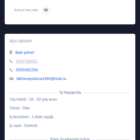
BUKLET PAYLAMA
SEA GROUP
Bakı şəhəri
0507590021
0503362258
fatimeseyidova1994@mail.ru
İş haqqında
Yaş həddi : 18 - 30 yaş arası
Təhsil : Orta
İş təcrübəsi : 1 ildən aşağı
İş saatı : Sərbəst
Elanı dostlarınla bölüş