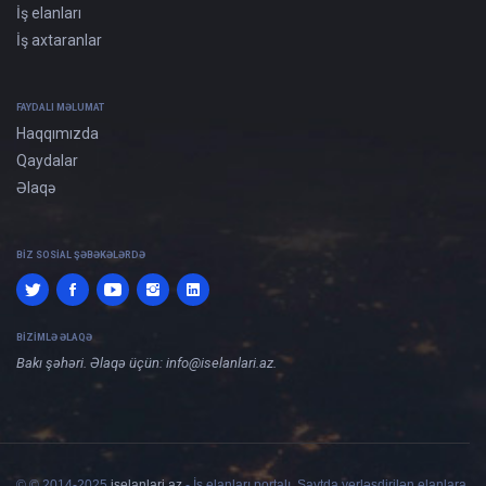
İş elanları
İş axtaranlar
FAYDALI MƏLUMAT
Haqqımızda
Qaydalar
Əlaqə
BIZ SOSIAL ŞƏBƏKƏLƏRDƏ
BIZIMLƏ ƏLAQƏ
Bakı şəhəri. Əlaqə üçün:
info@iselanlari.az
.
© © 2014-2025
iselanlari.az
- İş elanları portalı. Saytda yerləşdirilən elanlara