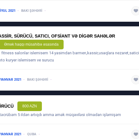
 IYUL 2021
BAKI ŞƏHƏRI
5 ILDƏN ARTIQ
ASSIR, SÜRÜCÜ, SATICI, OFSIANT VƏ DIGƏR SAHƏLƏR
Əmək haqqı müsahibə əsasında
il fitness salonlar islemisem 14 yasimdan barmen,kassir,usaqlara nezaret,satici
to kuryer islemisem ve surucu
 YANVAR 2021
BAKI ŞƏHƏRI
3-5 ILƏ QƏDƏR
ÜRÜCÜ
800 AZN
 təcrübəm 5 ildən artıqdı amma əmək müqaviləsi olmadan işləmişəm
 YANVAR 2021
QUBA
5 ILDƏN ARTIQ