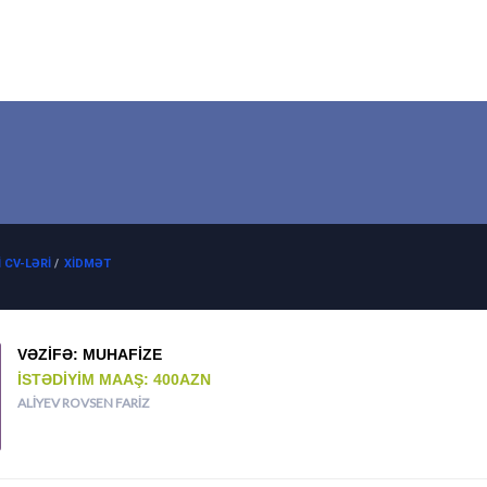
 CV-LƏRI
/
XIDMƏT
VƏZIFƏ: MUHAFIZE
İSTƏDIYIM MAAŞ: 400AZN
ALIYEV ROVSEN FARIZ