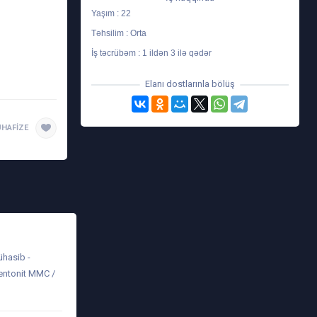
Yaşım : 22
Təhsilim : Orta
İş təcrübəm : 1 ildən 3 ilə qədər
Elanı dostlarınla bölüş
HAFIZE
ühasib -
entonit MMC /