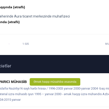
qqında (ətraflı)
seherinde Aura ticaret merkezinde muhafizeci
nda (ətraflı)
 21:59
BAXILIB:
1 025
MU
iətlər
PARICI MÜHASIB
Əmək haqqı müsahibə əsasında
dafiə Nazirliyi N saylı hərbi hissə / 1996-2003 yanvar 2000-yanvar 2004 -baş m
terial üzrə mühasib iyun 1995 – yanvar 2000 - əmək haqqı üzrə mühəndis Azb
04-2015 yanvar