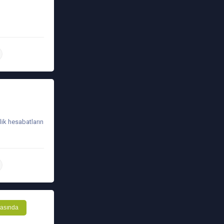
daha ətraflı
lik hesabatların
daha ətraflı
asında