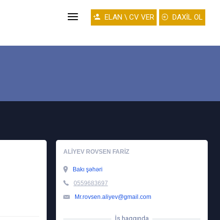
ELAN \ CV VER
DAXİL OL
ALIYEV ROVSEN FARIZ
Bakı şəhəri
0559683697
Mr.rovsen.aliyev@gmail.com
İş haqqında