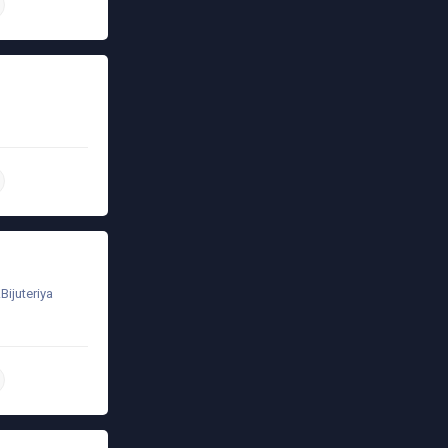
daha ətraflı
daha ətraflı
Bijuteriya
daha ətraflı