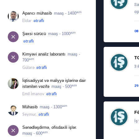
İŞ ÜÇÜN MÜRACIƏTLƏR
Sa
op
azn
Aparıcı mühasib
maaş - 1400
Eldar
ətraflı
08
azn
Şəxsi sürücü
maaş - 1000
ətraflı
Kimyəvi analiz laborantı
maaş -
T
azn
700
3 i
Gülarə
ətraflı
İqtisadiyyat və maliyyə işlərinə dair
azn
29
istənilən vəzifə
maaş - 500
Emil İmanov
ətraflı
azn
Mühasib
maaş - 1300
F
Seymur,
ətraflı
İş
Sənədləşdirmə, ofisdaxili işlər.
azn
maaş - 600