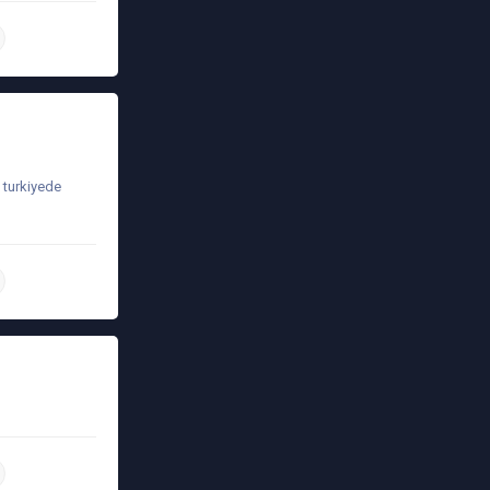
daha ətraflı
 turkiyede
daha ətraflı
daha ətraflı