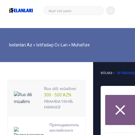
Iselanlari.az
»
İstifadəçi Cv-Ləri
» Muhafize
DIGƏR ELANLAR
BÖLMƏ
İSTIFADƏÇI
Rus dili müəllimi
300 - 500 AZN
PIRAMIDA TƏHSIL
MƏRKƏZI
Преподаватель
английского