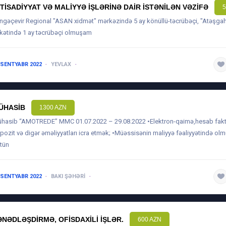
QTISADIYYAT VƏ MALIYYƏ IŞLƏRINƏ DAIR ISTƏNILƏN VƏZIFƏ
5
ngəçevir Regional "ASAN xidmət" mərkəzində 5 ay könüllü-təcrübəçi, "Atəşgah
rkətində 1 ay təcrübəçi olmuşam
 SENTYABR 2022
YEVLAX
1 ILDƏN AŞAĞI
ÜHASIB
1300 AZN
hasib “AMOTREDE” MMC 01.07.2022 – 29.08.2022 •Elektron-qaimə,hesab fak
pozit və digər əməliyyatları icra etmək; •Müəssisənin maliyyə fəaliyyətində ol
tün
 SENTYABR 2022
BAKI ŞƏHƏRI
5 ILDƏN ARTIQ
ƏNƏDLƏŞDIRMƏ, OFISDAXILI IŞLƏR.
600 AZN