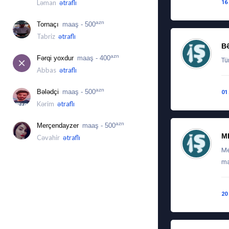
Ləman
ətraflı
16
azn
Tornaçı
maaş - 500
Tabriz
ətraflı
B
azn
Fərqi yoxdur
maaş - 400
Tü
Abbas
ətraflı
azn
Bələdçi
maaş - 500
01
Kərim
ətraflı
azn
Merçendayzer
maaş - 500
M
Cəvahir
ətraflı
Me
ma
20