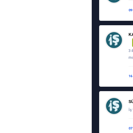
09
K
3 
mo
16
S
İş
07