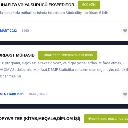
ÜHAFIZƏ VƏ YA SÜRÜCÜ EKSPEDITOR
500 AZN
kı şəhərində mühafizə işində işləmişəm Sürücülüy təcrübəm 6 ildir.
 MART 2022
ŞƏKI
1 ILDƏN AŞAĞI
ƏRBƏST MÜHASIB
Əmək haqqı müsahibə əsasında
BTP proqramı, e-gov.az, e-taxes.gov.az, və digər portallardan istifadə etmək, -
V,ÖMV,Sadələşmiş, Mənfəət,DSMF,Statistika və lazım olan digər aylıq,rüblük,il
zırlanması və
 SENTYABR 2021
BAKI ŞƏHƏRI
5 ILDƏN ARTIQ
OPYWRITER (KITAB,MƏQALƏ,DIPLOM IŞI)
Əmək haqqı müsahibə əs