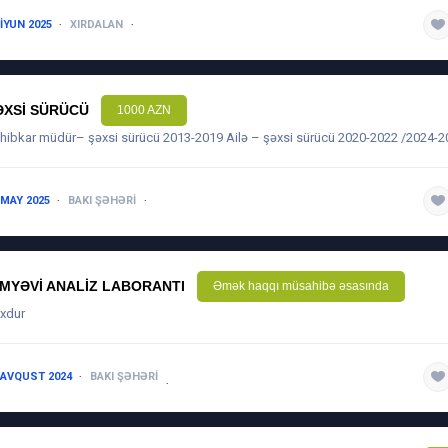
 IYUN 2025
XIRDALAN
5 ILDƏN ARTIQ
ƏXSI SÜRÜCÜ
1000 AZN
hibkar müdür– şəxsi sürücü 2013-2019 Ailə – şəxsi sürücü 2020-2022 /2024-2
 MAY 2025
BAKI ŞƏHƏRI
5 ILDƏN ARTIQ
IMYƏVI ANALIZ LABORANTI
Əmək haqqı müsahibə əsasında
xdur
 AVQUST 2024
BAKI ŞƏHƏRI