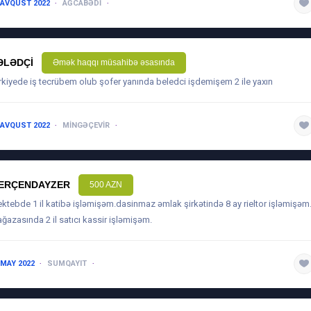
 AVQUST 2022
AĞCABƏDI
1 ILDƏN AŞAĞI
ƏLƏDÇI
Əmək haqqı müsahibə əsasında
rkiyede iş tecrübem olub şofer yanında beledci işdemişem 2 ile yaxın
 AVQUST 2022
MINGƏÇEVIR
1 ILDƏN AŞAĞI
ERÇENDAYZER
500 AZN
ktebde 1 il katibə işləmişəm.dasinmaz əmlak şirkətində 8 ay rieltor işləmişəm.
ğazasında 2 il satıcı kassir işləmişəm.
 MAY 2022
SUMQAYIT
3-5 ILƏ QƏDƏR