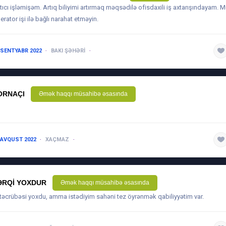
tıcı işləmişəm. Artıq biliyimi artırmaq məqsədilə ofisdaxili iş axtarışındayam.
erator işi ilə bağlı narahat etməyin.
 SENTYABR 2022
BAKI ŞƏHƏRI
1 ILDƏN AŞAĞI
ORNAÇI
Əmək haqqı müsahibə əsasında
l
 AVQUST 2022
XAÇMAZ
1-3 ILƏ QƏDƏR
ƏRQI YOXDUR
Əmək haqqı müsahibə əsasında
 təcrübəsi yoxdu, amma istədiyim sahəni tez öyrənmək qabiliyyətim var.