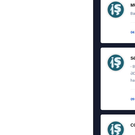
M
Ba
04
S
- 
ƏD
ha
09
C