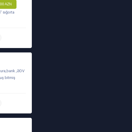
00 AZN
" sığorta
daha ətraflı
tura,bank ,ƏDV
muş bitmiş
daha ətraflı