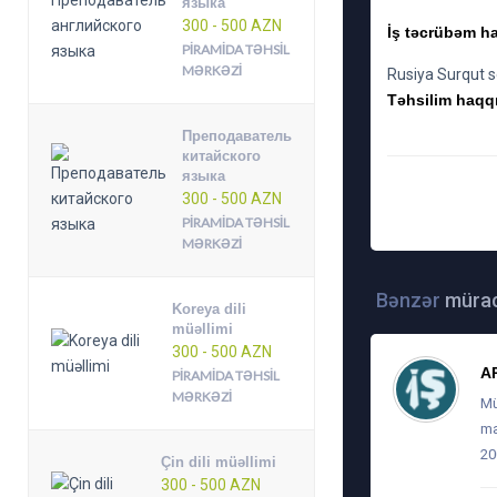
языка
300 - 500 AZN
İş təcrübəm ha
PIRAMIDA TƏHSIL
MƏRKƏZI
Rusiya Surqut 
Təhsilim haqqı
Преподаватель
китайского
языка
300 - 500 AZN
TARIX: 15-03-2018,
PIRAMIDA TƏHSIL
MƏRKƏZI
Bənzər
mürac
Koreya dili
müəllimi
300 - 500 AZN
A
PIRAMIDA TƏHSIL
MƏRKƏZI
Mü
ma
20
Çin dili müəllimi
300 - 500 AZN