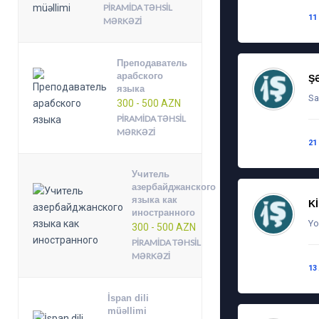
PIRAMIDA TƏHSIL
11
MƏRKƏZI
Преподаватель
арабского
Ş
языка
Sa
300 - 500 AZN
PIRAMIDA TƏHSIL
MƏRKƏZI
21
Учитель
азербайджанского
языка как
K
иностранного
Yo
300 - 500 AZN
PIRAMIDA TƏHSIL
MƏRKƏZI
13
İspan dili
müəllimi