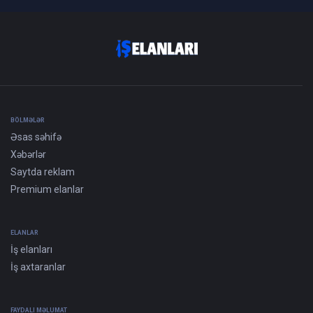
BÖLMƏLƏR
Əsas səhifə
Xəbərlər
Saytda reklam
Premium elanlar
ELANLAR
İş elanları
İş axtaranlar
FAYDALI MƏLUMAT