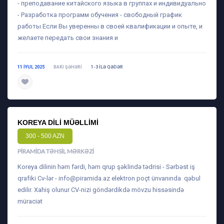
- преподавание китайского языка в группах и индивидуально
- Разработка программ обучения - свободный график
работы Если Вы уверенны в своей квалификации и опыте, и
желаете передать свои знания и
11 IYUL 2025
BAKI ŞƏHƏRI
1-3 ILƏ QƏDƏR
daha ətraflı
KOREYA DILI MÜƏLLIMI
300 - 500 AZN
PIRAMIDA TƏHSIL MƏRKƏZI
Koreya dilinin həm fərdi, həm qrup şəklində tədrisi - Sərbəst iş
qrafiki Cv-lər -
info@piramida.az
elektron poçt ünvanında qəbul
edilir. Xahiş olunur CV-nizi göndərdikdə mövzu hissəsində
müraciət