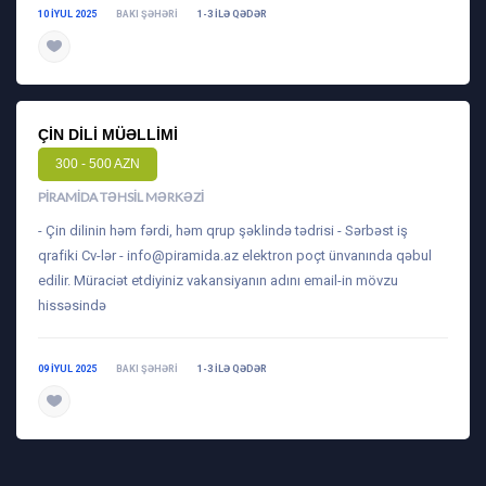
10 IYUL 2025
BAKI ŞƏHƏRI
1-3 ILƏ QƏDƏR
daha ətraflı
ÇIN DILI MÜƏLLIMI
300 - 500 AZN
PIRAMIDA TƏHSIL MƏRKƏZI
- Çin dilinin həm fərdi, həm qrup şəklində tədrisi - Sərbəst iş
qrafiki Cv-lər -
info@piramida.az
elektron poçt ünvanında qəbul
edilir. Müraciət etdiyiniz vakansiyanın adını email-in mövzu
hissəsində
09 IYUL 2025
BAKI ŞƏHƏRI
1-3 ILƏ QƏDƏR
daha ətraflı