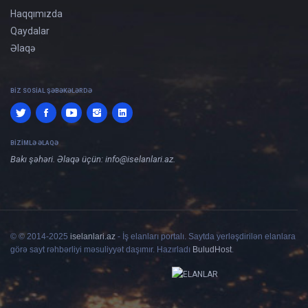
Haqqımızda
Qaydalar
Əlaqə
BIZ SOSIAL ŞƏBƏKƏLƏRDƏ
BIZIMLƏ ƏLAQƏ
Bakı şəhəri. Əlaqə üçün:
info@iselanlari.az
.
© © 2014-2025
iselanlari.az
- İş elanları portalı. Saytda yerləşdirilən elanlara
görə sayt rəhbərliyi məsuliyyət daşımır. Hazırladı
BuludHost
.