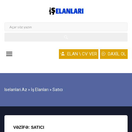
ELAN \ CV VER
DAXİL OL
Iselanlari.az
»
İş Elanları
» Satıcı
VƏZIFƏ: SATICI