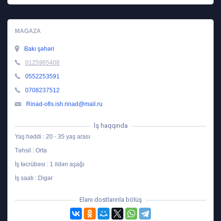
MAGAZA
Bakı şəhəri
0125965408
0552253591
0708237512
Rinad-ofis.ish.rinad@mail.ru
İş haqqında
Yaş həddi : 20 - 35 yaş arası
Təhsil : Orta
İş təcrübəsi : 1 ildən aşağı
İş saatı : Digər
Elanı dostlarınla bölüş