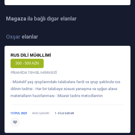
Magaza
ilə bağlı digər elanlar
Oxşar
elanlar
RUS DILI MÜƏLLIMI
300 - 500 AZN
PIRAMIDA TƏHSIL MƏRKƏZI
- Müxtəlif yaş qruplarındakı tələbələrə fərdi və qrup şəklində rus
dilinin tədrisi - Hər bir tələbəyə xüsusi yanaşma və uyğun əlavə
materialların hazırlanması - Müasir tədris metodlarının
15 IYUL 2025
BAKI ŞƏHƏRI
1-3 ILƏ QƏDƏR
daha ətraflı