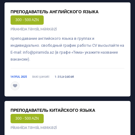
ПРЕПОДАВАТЕЛЬ АНГЛИЙСКОГО ЯЗЫКА
300 - 500 AZN
PIRAMIDA TƏHSIL MƏRKƏZI
преподавание английского языка в группах и
индивидуально. свободный график работы CV высылайте на
E-mail:
info@piramida.az
(в графе «Тема» укажите название
вакансии).
14 IYUL 2025
BAKI ŞƏHƏRI
1-3 ILƏ QƏDƏR
daha ətraflı
ПРЕПОДАВАТЕЛЬ КИТАЙСКОГО ЯЗЫКА
300 - 500 AZN
PIRAMIDA TƏHSIL MƏRKƏZI