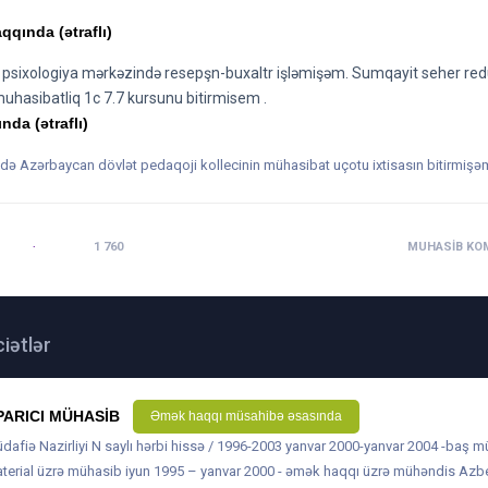
qqında (ətraflı)
 psixologiya mərkəzində resepşn-buxaltr işləmişəm. Sumqayit seher re
uhasibatliq 1c 7.7 kursunu bitirmisem .
nda (ətraflı)
r də Azərbaycan dövlət pedaqoji kollecinin mühasibat uçotu ixtisasın bitirmişə
16:11
BAXILIB:
1 760
MUHASIB KOM
iətlər
PARICI MÜHASIB
Əmək haqqı müsahibə əsasında
dafiə Nazirliyi N saylı hərbi hissə / 1996-2003 yanvar 2000-yanvar 2004 -baş m
terial üzrə mühasib iyun 1995 – yanvar 2000 - əmək haqqı üzrə mühəndis Azb