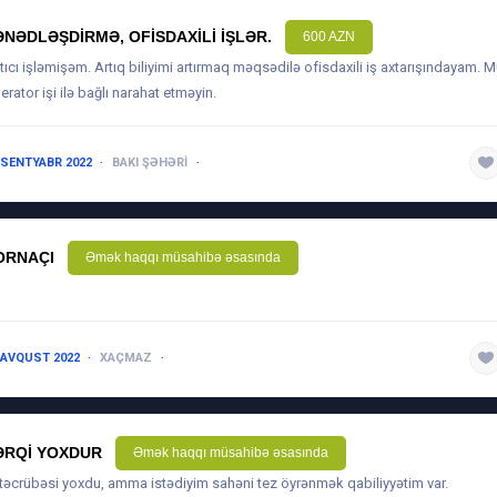
ƏNƏDLƏŞDIRMƏ, OFISDAXILI IŞLƏR.
600 AZN
tıcı işləmişəm. Artıq biliyimi artırmaq məqsədilə ofisdaxili iş axtarışındayam.
erator işi ilə bağlı narahat etməyin.
 SENTYABR 2022
BAKI ŞƏHƏRI
1 ILDƏN AŞAĞI
ORNAÇI
Əmək haqqı müsahibə əsasında
l
 AVQUST 2022
XAÇMAZ
1-3 ILƏ QƏDƏR
ƏRQI YOXDUR
Əmək haqqı müsahibə əsasında
 təcrübəsi yoxdu, amma istədiyim sahəni tez öyrənmək qabiliyyətim var.