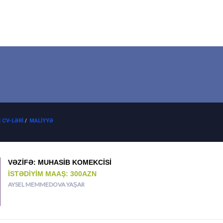
 CV-LƏRI
/
MALIYYƏ
VƏZIFƏ: MUHASIB KOMEKCISI
İSTƏDIYIM MAAŞ: 300AZN
AYSEL MEMMEDOVA YAŞAR