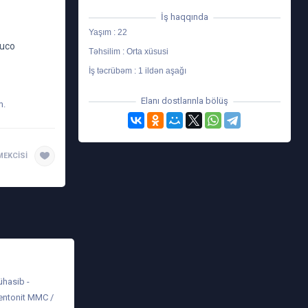
İş haqqında
Yaşım : 22
duco
Təhsilim : Orta xüsusi
İş təcrübəm : 1 ildən aşağı
Elanı dostlarınla bölüş
m.
EKCISI
ühasib -
entonit MMC /