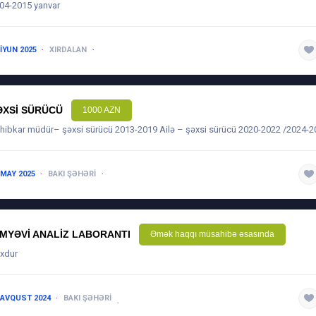
04-2015 yanvar
 IYUN 2025
XIRDALAN
5 ILDƏN ARTIQ
ƏXSI SÜRÜCÜ
1000 AZN
hibkar müdür– şəxsi sürücü 2013-2019 Ailə – şəxsi sürücü 2020-2022 /2024-2
 MAY 2025
BAKI ŞƏHƏRI
5 ILDƏN ARTIQ
IMYƏVI ANALIZ LABORANTI
Əmək haqqı müsahibə əsasında
xdur
 AVQUST 2024
BAKI ŞƏHƏRI