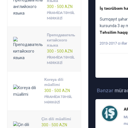
языка
300 - 500 AZN
İş təcrübəm ha
PIRAMIDA TƏHSIL
MƏRKƏZI
Sumqayıt şəhər
kursunda 3 ay m
Təhsilim haqqı
Преподаватель
китайского
2013-2017 ci illə
языка
300 - 500 AZN
PIRAMIDA TƏHSIL
MƏRKƏZI
TARIX: 3-05-2018, 
Koreya dili
müəllimi
Bənzər
mürac
300 - 500 AZN
PIRAMIDA TƏHSIL
MƏRKƏZI
A
Mü
Çin dili müəllimi
ma
300 - 500 AZN