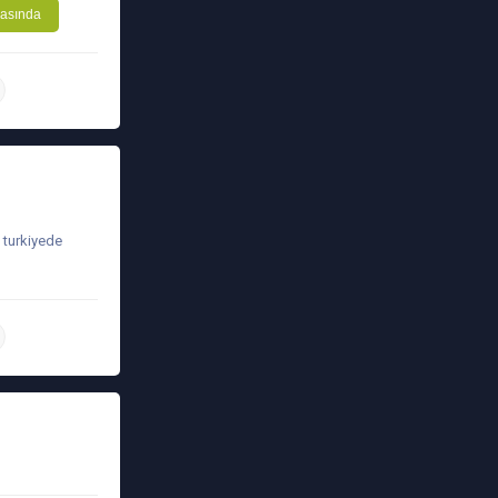
asında
daha ətraflı
 turkiyede
daha ətraflı