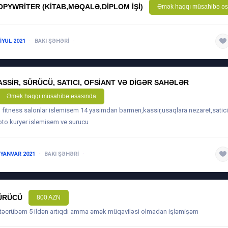
OPYWRITER (KITAB,MƏQALƏ,DIPLOM IŞI)
Əmək haqqı müsahibə əs
 IYUL 2021
BAKI ŞƏHƏRI
5 ILDƏN ARTIQ
ASSIR, SÜRÜCÜ, SATICI, OFSIANT VƏ DIGƏR SAHƏLƏR
Əmək haqqı müsahibə əsasında
il fitness salonlar islemisem 14 yasimdan barmen,kassir,usaqlara nezaret,satici
to kuryer islemisem ve surucu
 YANVAR 2021
BAKI ŞƏHƏRI
3-5 ILƏ QƏDƏR
ÜRÜCÜ
800 AZN
 təcrübəm 5 ildən artıqdı amma əmək müqaviləsi olmadan işləmişəm