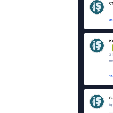
C
09
K
3 
mo
16
S
İş