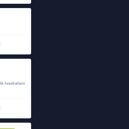
daha ətraflı
lik hesabatların
daha ətraflı