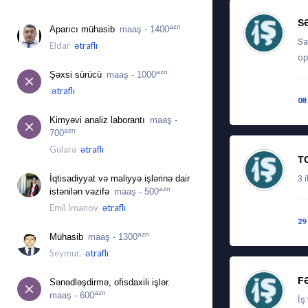
İŞ ÜÇÜN MÜRACIƏTLƏR
S
azn
Aparıcı mühasib
maaş - 1400
Sa
Eldar
ətraflı
op
azn
Şəxsi sürücü
maaş - 1000
ətraflı
08
Kimyəvi analiz laborantı
maaş -
azn
700
Gülarə
ətraflı
T
İqtisadiyyat və maliyyə işlərinə dair
3 i
azn
istənilən vəzifə
maaş - 500
Emil İmanov
ətraflı
29
azn
Mühasib
maaş - 1300
Seymur,
ətraflı
F
Sənədləşdirmə, ofisdaxili işlər.
azn
maaş - 600
İş