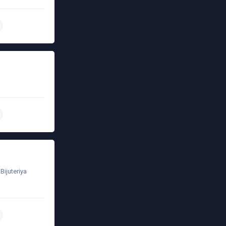
daha ətraflı
daha ətraflı
Bijuteriya
daha ətraflı