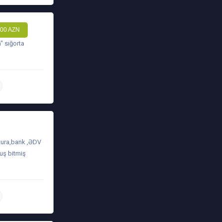
00 AZN
" sığorta
daha ətraflı
tura,bank ,ƏDV
muş bitmiş
daha ətraflı