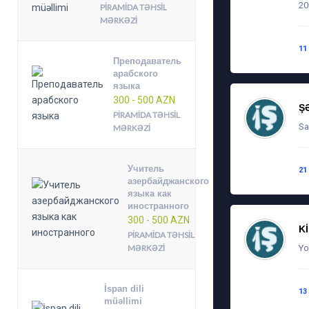
20
PIRAMIDA TƏHSIL
MƏRKƏZI
11
Преподаватель
арабского
языка
300 - 500 AZN
Ş
PIRAMIDA TƏHSIL
Sa
MƏRKƏZI
Учитель
21
азербайджанского
языка как
иностранного
300 - 500 AZN
K
PIRAMIDA TƏHSIL
MƏRKƏZI
Yo
İspan dili
13
müəllimi