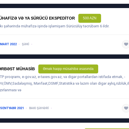
ÜHAFIZƏ VƏ YA SÜRÜCÜ EKSPEDITOR
500 AZN
kı şəhərində mühafizə işində işləmişəm Sürücülüy təcrübəm 6 ildir.
 MART 2022
ŞƏKI
1 ILDƏN AŞAĞI
ƏRBƏST MÜHASIB
Əmək haqqı müsahibə əsasında
BTP proqramı, e-gov.az, e-taxes.gov.az, və digər portallardan istifadə etmək, -
V,ÖMV,Sadələşmiş, Mənfəət,DSMF,Statistika və lazım olan digər aylıq,rüblük,il
zırlanması və
 SENTYABR 2021
BAKI ŞƏHƏRI
5 ILDƏN ARTIQ