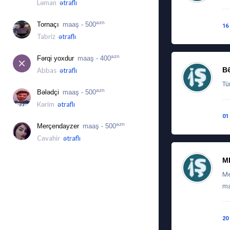
Ləman
ətraflı
azn
Tornaçı
maaş - 500
16
Tabriz
ətraflı
azn
Fərqi yoxdur
maaş - 400
B
Abbas
ətraflı
Tü
azn
Bələdçi
maaş - 500
Kərim
ətraflı
01
azn
Merçendayzer
maaş - 500
Cəvahir
ətraflı
M
Me
ma
20