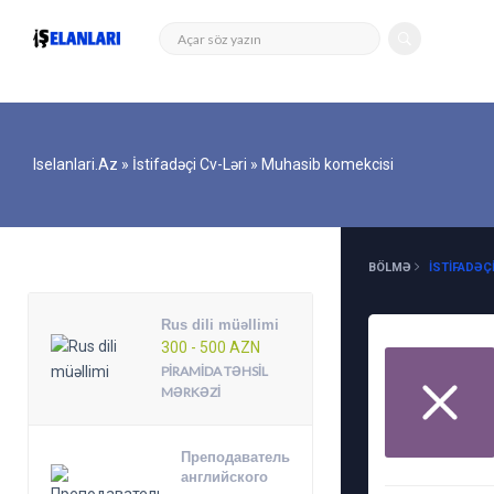
Iselanlari.az
»
İstifadəçi Cv-Ləri
» Muhasib komekcisi
DIGƏR ELANLAR
BÖLMƏ
İSTIFADƏÇI
Rus dili müəllimi
300 - 500 AZN
PIRAMIDA TƏHSIL
MƏRKƏZI
Преподаватель
английского