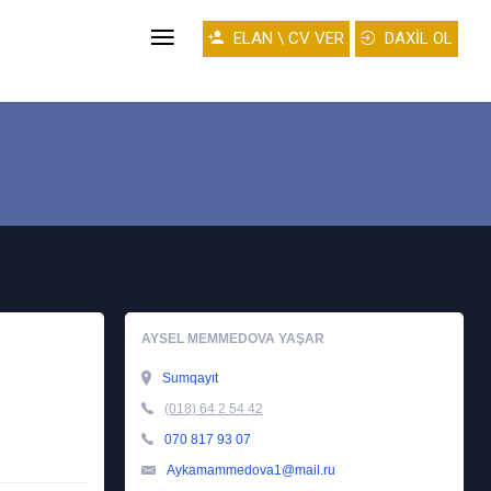
ELAN \ CV VER
DAXİL OL
AYSEL MEMMEDOVA YAŞAR
Sumqayıt
(018) 64 2 54 42
070 817 93 07
Aykamammedova1@mail.ru