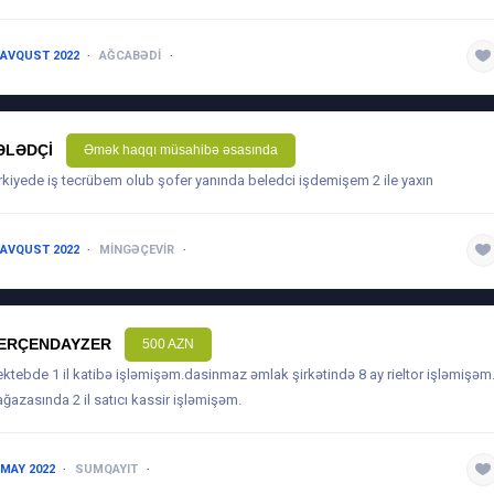
 AVQUST 2022
AĞCABƏDI
1 ILDƏN AŞAĞI
ƏLƏDÇI
Əmək haqqı müsahibə əsasında
rkiyede iş tecrübem olub şofer yanında beledci işdemişem 2 ile yaxın
 AVQUST 2022
MINGƏÇEVIR
1 ILDƏN AŞAĞI
ERÇENDAYZER
500 AZN
ktebde 1 il katibə işləmişəm.dasinmaz əmlak şirkətində 8 ay rieltor işləmişəm.
ğazasında 2 il satıcı kassir işləmişəm.
 MAY 2022
SUMQAYIT
3-5 ILƏ QƏDƏR