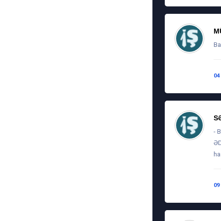
M
Ba
04
S
- 
ƏD
ha
09