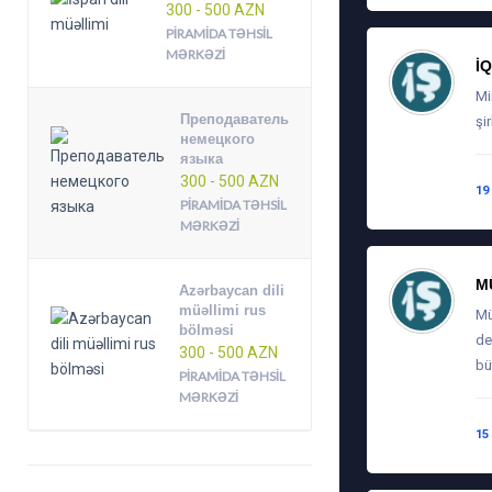
300 - 500 AZN
PIRAMIDA TƏHSIL
MƏRKƏZI
İ
Mi
Преподаватель
şi
немецкого
языка
300 - 500 AZN
19
PIRAMIDA TƏHSIL
MƏRKƏZI
M
Azərbaycan dili
müəllimi rus
Mü
bölməsi
de
300 - 500 AZN
bü
PIRAMIDA TƏHSIL
MƏRKƏZI
15