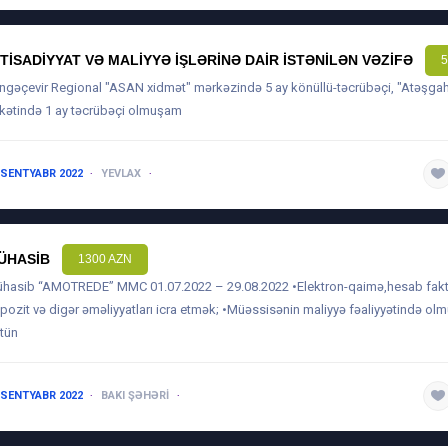
QTISADIYYAT VƏ MALIYYƏ IŞLƏRINƏ DAIR ISTƏNILƏN VƏZIFƏ
5
ngəçevir Regional "ASAN xidmət" mərkəzində 5 ay könüllü-təcrübəçi, "Atəşgah
rkətində 1 ay təcrübəçi olmuşam
 SENTYABR 2022
YEVLAX
1 ILDƏN AŞAĞI
ÜHASIB
1300 AZN
hasib “AMOTREDE” MMC 01.07.2022 – 29.08.2022 •Elektron-qaimə,hesab fak
pozit və digər əməliyyatları icra etmək; •Müəssisənin maliyyə fəaliyyətində ol
tün
 SENTYABR 2022
BAKI ŞƏHƏRI
5 ILDƏN ARTIQ