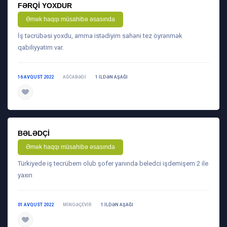
FƏRQI YOXDUR
Əmək haqqı müsahibə əsasında
İş təcrübəsi yoxdu, amma istədiyim sahəni tez öyrənmək
qabiliyyətim var.
16 AVQUST 2022
AĞCABƏDI
1 ILDƏN AŞAĞI
daha ətraflı
BƏLƏDÇI
Əmək haqqı müsahibə əsasında
Türkiyede iş tecrübem olub şofer yanında beledci işdemişem 2 ile
yaxın
01 AVQUST 2022
MINGƏÇEVIR
1 ILDƏN AŞAĞI
daha ətraflı