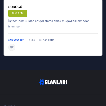
SÜRÜCÜ
800 AZN
İş təcrübəm 5 ildən artıqdı amma əmək müqaviləsi olmadan
işləmişəm
07 YANVAR 2021
QUBA
5 ILDƏN ARTIQ
daha ətraflı