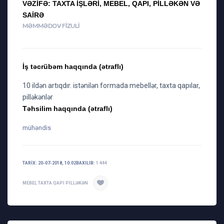
VƏZIFƏ: TAXTA IŞLƏRI, MEBEL, QAPI, PILLƏKƏN VƏ
SAIRƏ
MƏMMƏDOV FIZULI
İş təcrübəm haqqında (ətraflı)
10 ildən artıqdır. istənilən formada mebellər, taxta qapılar,
pilləkənlər
Təhsilim haqqında (ətraflı)
mühəndis
TARIX: 20-07-2018, 10:02
BAXILIB:
1 444
MEBEL
TAXTA
QAPI
PILLƏKƏN