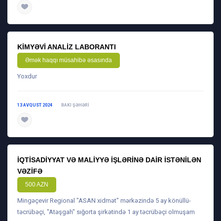
daha ətraflı
KIMYƏVI ANALIZ LABORANTI
Əmək haqqı müsahibə əsasında
Yoxdur
13 AVQUST 2024
BAKI ŞƏHƏRI
daha ətraflı
İQTISADIYYAT VƏ MALIYYƏ IŞLƏRINƏ DAIR ISTƏNILƏN
VƏZIFƏ
500 AZN
Mingəçevir Regional "ASAN xidmət" mərkəzində 5 ay könüllü-
təcrübəçi, "Atəşgah" sığorta şirkətində 1 ay təcrübəçi olmuşam