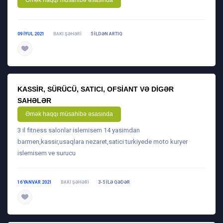
Əmək haqqı müsahibə əsasında
09 IYUL 2021
BAKI ŞƏHƏRI
5 ILDƏN ARTIQ
daha ətraflı
KASSIR, SÜRÜCÜ, SATICI, OFSIANT VƏ DIGƏR
SAHƏLƏR
Əmək haqqı müsahibə əsasında
3 il fitness salonlar islemisem 14 yasimdan
barmen,kassir,usaqlara nezaret,satici turkiyede moto kuryer
islemisem ve surucu
16 YANVAR 2021
BAKI ŞƏHƏRI
3-5 ILƏ QƏDƏR
daha ətraflı