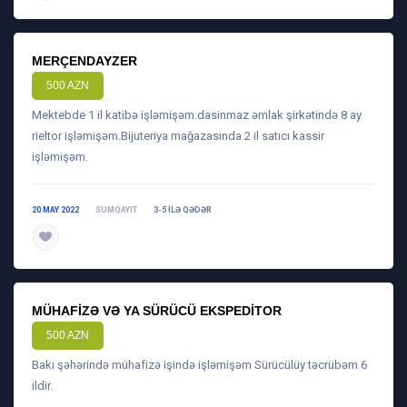
MERÇENDAYZER
500 AZN
Mektebde 1 il katibə işləmişəm.dasinmaz əmlak şirkətində 8 ay
rieltor işləmişəm.Bijuteriya mağazasında 2 il satıcı kassir
işləmişəm.
20 MAY 2022
SUMQAYIT
3-5 ILƏ QƏDƏR
daha ətraflı
MÜHAFIZƏ VƏ YA SÜRÜCÜ EKSPEDITOR
500 AZN
Bakı şəhərində mühafizə işində işləmişəm Sürücülüy təcrübəm 6
ildir.