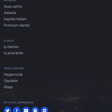
BÖLMƏLƏR
Əsas səhifə
Xəbərlər
Saytda reklam
Premium elanlar
ELANLAR
İş elanları
İş axtaranlar
FAYDALI MƏLUMAT
Haqqımızda
Qaydalar
Əlaqə
BIZ SOSIAL ŞƏBƏKƏLƏRDƏ