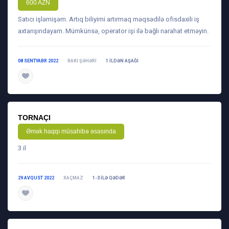
600 AZN
Satıcı işləmişəm. Artıq biliyimi artırmaq məqsədilə ofisdaxili iş
axtarışındayam. Mümkünsə, operator işi ilə bağlı narahat etməyin.
08 SENTYABR 2022
BAKI ŞƏHƏRI
1 ILDƏN AŞAĞI
daha ətraflı
TORNAÇI
Əmək haqqı müsahibə əsasında
3 il
29 AVQUST 2022
XAÇMAZ
1-3 ILƏ QƏDƏR
daha ətraflı