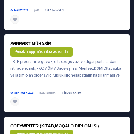
04 MART 2022
ŞƏKI
1 ILDƏN AŞAĞI
daha ətraflı
SƏRBƏST MÜHASIB
Əmək haqqı müsahibə əsasında
- BTP proqramı, e-gov.az, e-taxes.gov.az, və digər portallardan
istifadə etmək, - ƏDV,ÖMV,Sadələşmiş, Mənfəət,DSMF,Statistika
və lazım olan digər aylıq,rüblük,illik hesabatların hazırlanması və
09 SENTYABR 2021
BAKI ŞƏHƏRI
5 ILDƏN ARTIQ
daha ətraflı
COPYWRITER (KITAB,MƏQALƏ,DIPLOM IŞI)