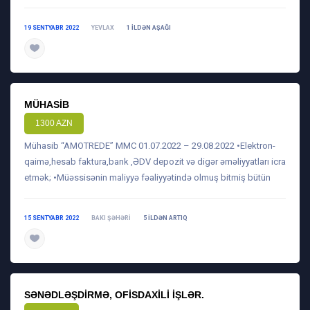
19 SENTYABR 2022
YEVLAX
1 ILDƏN AŞAĞI
daha ətraflı
MÜHASIB
1300 AZN
Mühasib “AMOTREDE” MMC 01.07.2022 – 29.08.2022 •Elektron-
qaimə,hesab faktura,bank ,ƏDV depozit və digər əməliyyatları icra
etmək; •Müəssisənin maliyyə fəaliyyətində olmuş bitmiş bütün
15 SENTYABR 2022
BAKI ŞƏHƏRI
5 ILDƏN ARTIQ
daha ətraflı
SƏNƏDLƏŞDIRMƏ, OFISDAXILI IŞLƏR.