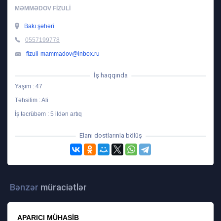
MƏMMƏDOV FIZULI
Bakı şəhəri
0557199778
fizuli-mammadov@inbox.ru
İş haqqında
Yaşım : 47
Təhsilim : Ali
İş təcrübəm : 5 ildən artıq
Elanı dostlarınla bölüş
Bənzər
müraciətlər
APARICI MÜHASIB