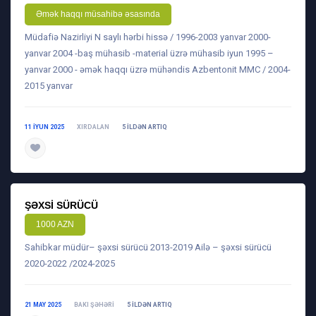
Əmək haqqı müsahibə əsasında
Müdafiə Nazirliyi N saylı hərbi hissə / 1996-2003 yanvar 2000-
yanvar 2004 -baş mühasib -material üzrə mühasib iyun 1995 –
yanvar 2000 - əmək haqqı üzrə mühəndis Azbentonit MMC / 2004-
2015 yanvar
11 IYUN 2025
XIRDALAN
5 ILDƏN ARTIQ
daha ətraflı
ŞƏXSI SÜRÜCÜ
1000 AZN
Sahibkar müdür– şəxsi sürücü 2013-2019 Ailə – şəxsi sürücü
2020-2022 /2024-2025
21 MAY 2025
BAKI ŞƏHƏRI
5 ILDƏN ARTIQ