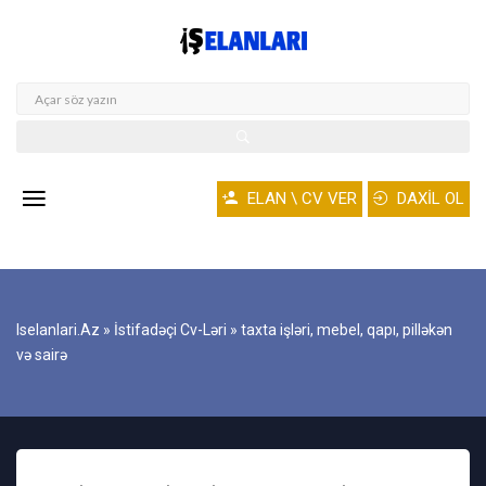
ELAN \ CV VER
DAXİL OL
Iselanlari.az
»
İstifadəçi Cv-Ləri
» taxta işləri, mebel, qapı, pilləkən
və sairə