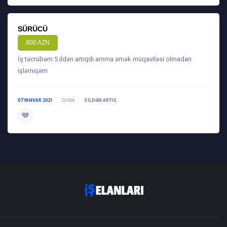
SÜRÜCÜ
800 AZN
İş təcrübəm 5 ildən artıqdı amma əmək müqaviləsi olmadan
işləmişəm
07 YANVAR 2021
QUBA
5 ILDƏN ARTIQ
daha ətraflı