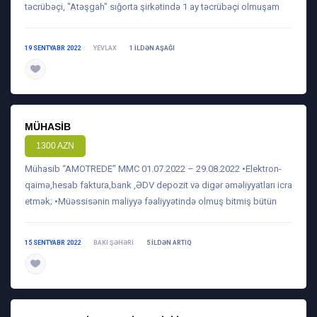
təcrübəçi, "Atəşgah" sığorta şirkətində 1 ay təcrübəçi olmuşam
19 SENTYABR 2022
YEVLAX
1 ILDƏN AŞAĞI
daha ətraflı
MÜHASIB
1300 AZN
Mühasib “AMOTREDE” MMC 01.07.2022 – 29.08.2022 •Elektron-
qaimə,hesab faktura,bank ,ƏDV depozit və digər əməliyyatları icra
etmək; •Müəssisənin maliyyə fəaliyyətində olmuş bitmiş bütün
15 SENTYABR 2022
BAKI ŞƏHƏRI
5 ILDƏN ARTIQ
daha ətraflı