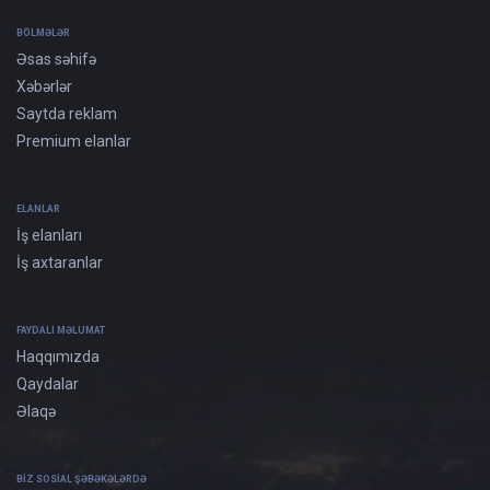
BÖLMƏLƏR
Əsas səhifə
Xəbərlər
Saytda reklam
Premium elanlar
ELANLAR
İş elanları
İş axtaranlar
FAYDALI MƏLUMAT
Haqqımızda
Qaydalar
Əlaqə
BIZ SOSIAL ŞƏBƏKƏLƏRDƏ