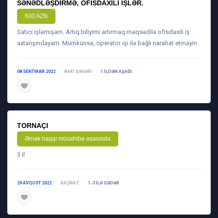
SƏNƏDLƏŞDIRMƏ, OFISDAXILI IŞLƏR.
600 AZN
Satıcı işləmişəm. Artıq biliyimi artırmaq məqsədilə ofisdaxili iş
axtarışındayam. Mümkünsə, operator işi ilə bağlı narahat etməyin.
08 SENTYABR 2022
BAKI ŞƏHƏRI
1 ILDƏN AŞAĞI
daha ətraflı
TORNAÇI
Əmək haqqı müsahibə əsasında
3 il
29 AVQUST 2022
XAÇMAZ
1-3 ILƏ QƏDƏR
daha ətraflı