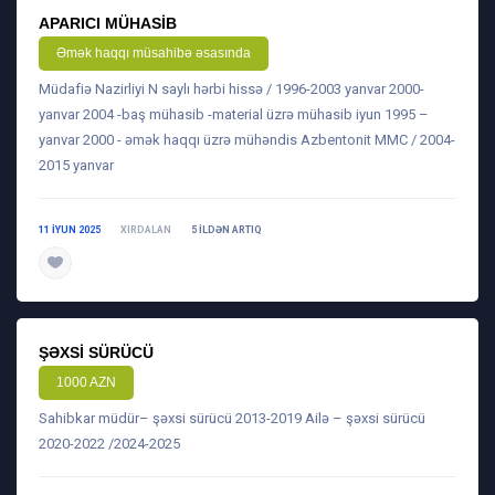
APARICI MÜHASIB
Əmək haqqı müsahibə əsasında
Müdafiə Nazirliyi N saylı hərbi hissə / 1996-2003 yanvar 2000-
yanvar 2004 -baş mühasib -material üzrə mühasib iyun 1995 –
yanvar 2000 - əmək haqqı üzrə mühəndis Azbentonit MMC / 2004-
2015 yanvar
11 IYUN 2025
XIRDALAN
5 ILDƏN ARTIQ
daha ətraflı
ŞƏXSI SÜRÜCÜ
1000 AZN
Sahibkar müdür– şəxsi sürücü 2013-2019 Ailə – şəxsi sürücü
2020-2022 /2024-2025