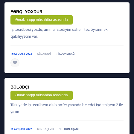
FƏRQI YOXDUR
Əmək haqqı müsahibə əsasında
İş təcrübəsi yoxdu, amma istədiyim sahəni tez öyrənmək
qabiliyyətim var.
16 AVQUST 2022
AĞCABƏDI
1 ILDƏN AŞAĞI
daha ətraflı
BƏLƏDÇI
Əmək haqqı müsahibə əsasında
Türkiyede iş tecrübem olub şofer yanında beledci işdemişem 2 ile
yaxın
01 AVQUST 2022
MINGƏÇEVIR
1 ILDƏN AŞAĞI