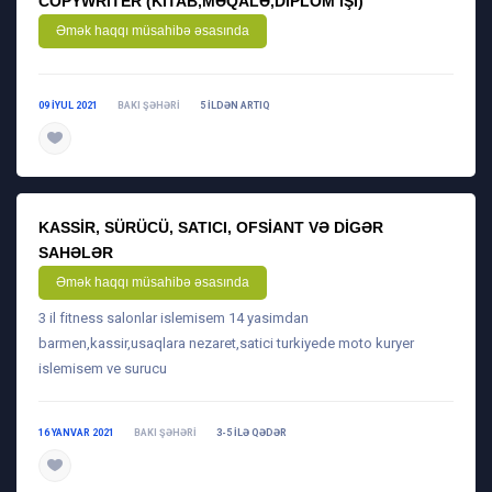
COPYWRITER (KITAB,MƏQALƏ,DIPLOM IŞI)
Əmək haqqı müsahibə əsasında
09 IYUL 2021
BAKI ŞƏHƏRI
5 ILDƏN ARTIQ
daha ətraflı
KASSIR, SÜRÜCÜ, SATICI, OFSIANT VƏ DIGƏR
SAHƏLƏR
Əmək haqqı müsahibə əsasında
3 il fitness salonlar islemisem 14 yasimdan
barmen,kassir,usaqlara nezaret,satici turkiyede moto kuryer
islemisem ve surucu
16 YANVAR 2021
BAKI ŞƏHƏRI
3-5 ILƏ QƏDƏR
daha ətraflı