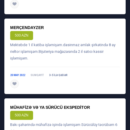
daha ətraflı
MERÇENDAYZER
500 AZN
Mektebde 1 il katibə işləmişəm.dasinmaz əmlak şirkətində 8 ay
rieltor işləmişəm.Bijuteriya mağazasında 2 il satıcı kassir
işləmişəm.
20 MAY 2022
SUMQAYIT
3-5 ILƏ QƏDƏR
daha ətraflı
MÜHAFIZƏ VƏ YA SÜRÜCÜ EKSPEDITOR
500 AZN
Bakı şəhərində mühafizə işində işləmişəm Sürücülüy təcrübəm 6