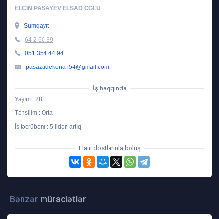
ELCIN PASAYEV ELSAD OGLU
Sumqayıt
64 2 60 39
051 354 44 94
pasazadekenan54@gmail.com
İş haqqında
Yaşım : 28
Təhsilim : Orta
İş təcrübəm : 5 ildən artıq
Elanı dostlarınla bölüş
Bənzər
müraciətlər