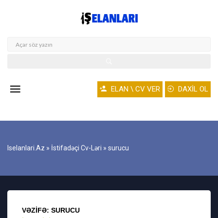
ELAN \ CV VER
DAXİL OL
Iselanlari.az
»
İstifadəçi Cv-Ləri
» surucu
VƏZIFƏ: SURUCU