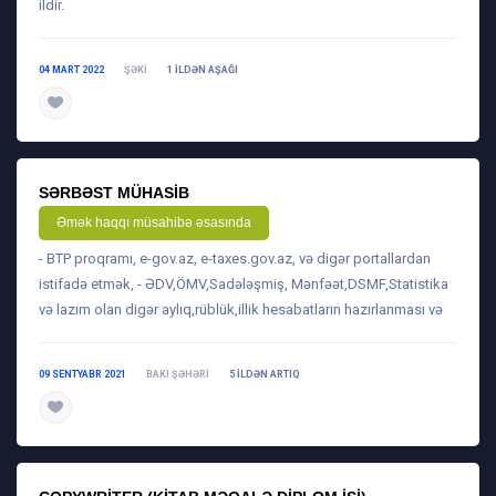
ildir.
04 MART 2022
ŞƏKI
1 ILDƏN AŞAĞI
daha ətraflı
SƏRBƏST MÜHASIB
Əmək haqqı müsahibə əsasında
- BTP proqramı, e-gov.az, e-taxes.gov.az, və digər portallardan
istifadə etmək, - ƏDV,ÖMV,Sadələşmiş, Mənfəət,DSMF,Statistika
və lazım olan digər aylıq,rüblük,illik hesabatların hazırlanması və
09 SENTYABR 2021
BAKI ŞƏHƏRI
5 ILDƏN ARTIQ
daha ətraflı