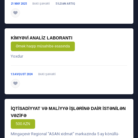
21 MAY 2025
BAKI ŞƏHƏRI
5 ILDƏN ARTIQ
daha ətraflı
KIMYƏVI ANALIZ LABORANTI
Əmək haqqı müsahibə əsasında
Yoxdur
13 AVQUST 2024
BAKI ŞƏHƏRI
daha ətraflı
İQTISADIYYAT VƏ MALIYYƏ IŞLƏRINƏ DAIR ISTƏNILƏN
VƏZIFƏ
500 AZN
Mingəçevir Regional "ASAN xidmət" mərkəzində 5 ay könüllü-