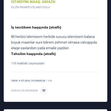
İSTƏDIYIM MAAŞ: 600AZN
ELCIN PASAYEV ELSAD OGLU
İş təcrübəm haqqında (ətraflı)
8il herbici islemisem herbide surucu islemisem balaca
boyuk masinlar sure bilirem.zehmet olmasa vatcappda
elaqe saxlanilsin yada emaile yazilsin
Təhsilim haqqında (ətraflı)
11il mekteb oxumusam
TARIX: 4-07-2018, 10:51
BAXILIB:
1 458
SURUCU ISI AXTARIRAM