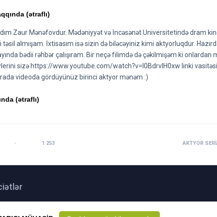
qqında (ətraflı)
ım Zaur Mənəfovdur. Mədəniyyət və İncəsənət Universitetində dram kin
li təsil almışam. İxtisasım isə sizin də biləcəyiniz kimi aktyorluqdur. Hazır
yında bədii rəhbər çalışıram. Bir neçə filimdə də çəkilmişəm ki onlardan
eylerini sizə https://www.youtube.com/watch?v=l0BdrvlH0xw linki vasitəsi
arada videoda gördüyünüz birinci aktyor mənəm :)
nda (ətraflı)
02:16
BAXILIB:
1 253
AKTYOR SERI
iətlər