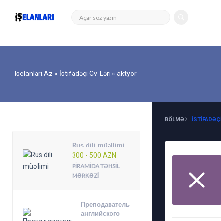
Iselanlari.az
»
İstifadəçi Cv-Ləri
» aktyor
DIGƏR ELANLAR
BÖLMƏ
İSTIFADƏÇI
Rus dili müəllimi
300 - 500 AZN
PIRAMIDA TƏHSIL
MƏRKƏZI
Преподаватель
английского