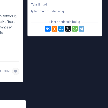
Təhsilim : Ali
İş təcrübəm : 5 ildən artıq
o aktyorluğu
da Neftçala
Elanı dostlarınla bölüş
 məncə ən
lə
AL FILM