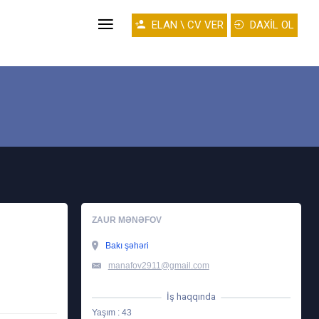
ELAN \ CV VER
DAXİL OL
ZAUR MƏNƏFOV
Bakı şəhəri
manafov2911@gmail.com
İş haqqında
Yaşım : 43