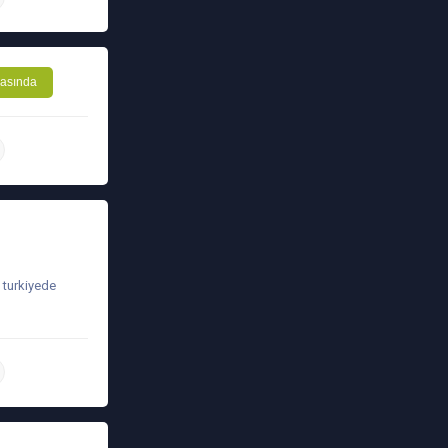
asında
daha ətraflı
 turkiyede
daha ətraflı