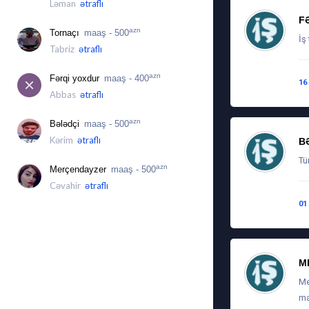
Ləman
ətraflı
F
azn
Tornaçı
maaş - 500
İş
Tabriz
ətraflı
azn
Fərqi yoxdur
maaş - 400
16
Abbas
ətraflı
azn
Bələdçi
maaş - 500
Kərim
ətraflı
B
Tü
azn
Merçendayzer
maaş - 500
Cəvahir
ətraflı
01
M
Me
ma