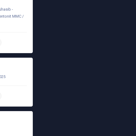
ühasib -
entonit MMC /
daha ətraflı
025
daha ətraflı