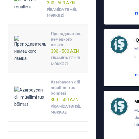
300 - 500 AZN
PIRAMIDA TƏHSIL
13
MƏRKƏZI
Преподаватель
немецкого
İ
языка
Mi
300 - 500 AZN
şi
PIRAMIDA TƏHSIL
MƏRKƏZI
19
Azərbaycan dili
müəllimi rus
bölməsi
300 - 500 AZN
M
PIRAMIDA TƏHSIL
Mü
MƏRKƏZI
de
bü