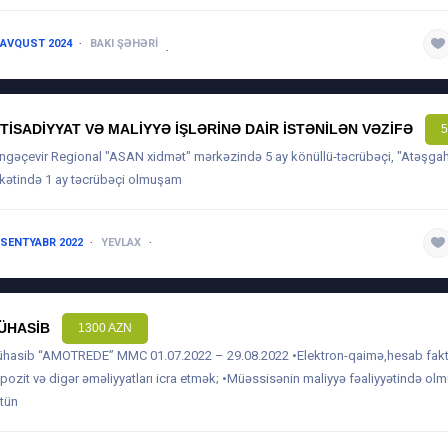
 AVQUST 2024
BAKI ŞƏHƏRI
QTISADIYYAT VƏ MALIYYƏ IŞLƏRINƏ DAIR ISTƏNILƏN VƏZIFƏ
5
ngəçevir Regional "ASAN xidmət" mərkəzində 5 ay könüllü-təcrübəçi, "Atəşgah
rkətində 1 ay təcrübəçi olmuşam
 SENTYABR 2022
YEVLAX
1 ILDƏN AŞAĞI
ÜHASIB
1300 AZN
hasib “AMOTREDE” MMC 01.07.2022 – 29.08.2022 •Elektron-qaimə,hesab fak
pozit və digər əməliyyatları icra etmək; •Müəssisənin maliyyə fəaliyyətində ol
tün