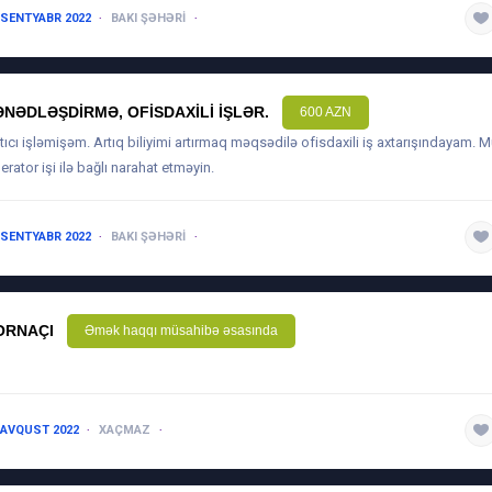
 SENTYABR 2022
BAKI ŞƏHƏRI
5 ILDƏN ARTIQ
ƏNƏDLƏŞDIRMƏ, OFISDAXILI IŞLƏR.
600 AZN
tıcı işləmişəm. Artıq biliyimi artırmaq məqsədilə ofisdaxili iş axtarışındayam.
erator işi ilə bağlı narahat etməyin.
 SENTYABR 2022
BAKI ŞƏHƏRI
1 ILDƏN AŞAĞI
ORNAÇI
Əmək haqqı müsahibə əsasında
l
 AVQUST 2022
XAÇMAZ
1-3 ILƏ QƏDƏR