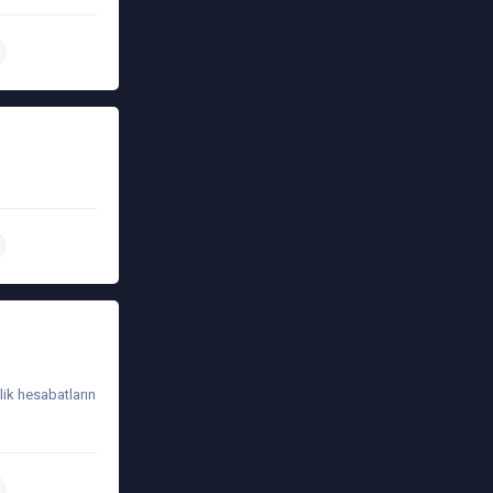
daha ətraflı
daha ətraflı
lik hesabatların
daha ətraflı