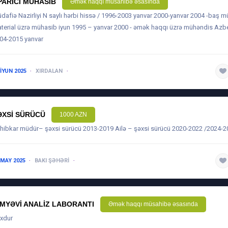
PARICI MÜHASIB
Əmək haqqı müsahibə əsasında
dafiə Nazirliyi N saylı hərbi hissə / 1996-2003 yanvar 2000-yanvar 2004 -baş m
terial üzrə mühasib iyun 1995 – yanvar 2000 - əmək haqqı üzrə mühəndis Azb
04-2015 yanvar
 IYUN 2025
XIRDALAN
5 ILDƏN ARTIQ
ƏXSI SÜRÜCÜ
1000 AZN
hibkar müdür– şəxsi sürücü 2013-2019 Ailə – şəxsi sürücü 2020-2022 /2024-2
 MAY 2025
BAKI ŞƏHƏRI
5 ILDƏN ARTIQ
IMYƏVI ANALIZ LABORANTI
Əmək haqqı müsahibə əsasında
xdur