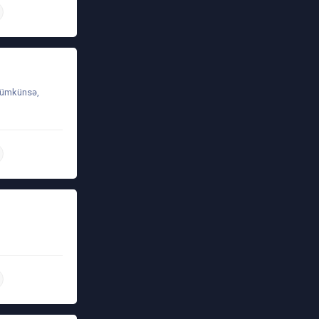
daha ətraflı
 Mümkünsə,
daha ətraflı
daha ətraflı