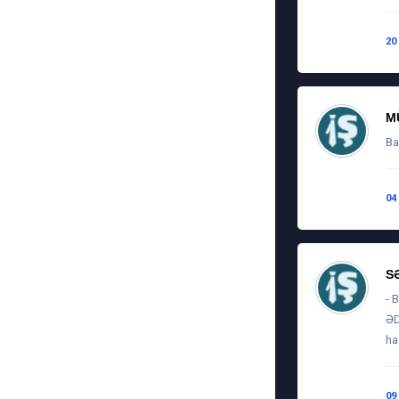
20
M
Ba
04
S
- 
ƏD
ha
09