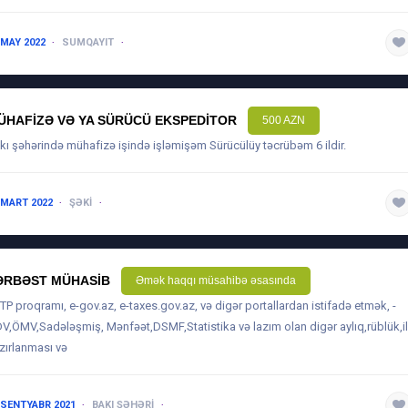
 MAY 2022
SUMQAYIT
3-5 ILƏ QƏDƏR
ÜHAFIZƏ VƏ YA SÜRÜCÜ EKSPEDITOR
500 AZN
kı şəhərində mühafizə işində işləmişəm Sürücülüy təcrübəm 6 ildir.
 MART 2022
ŞƏKI
1 ILDƏN AŞAĞI
ƏRBƏST MÜHASIB
Əmək haqqı müsahibə əsasında
BTP proqramı, e-gov.az, e-taxes.gov.az, və digər portallardan istifadə etmək, -
V,ÖMV,Sadələşmiş, Mənfəət,DSMF,Statistika və lazım olan digər aylıq,rüblük,il
zırlanması və
 SENTYABR 2021
BAKI ŞƏHƏRI
5 ILDƏN ARTIQ