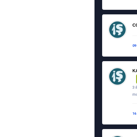
C
09
K
3 
mo
16