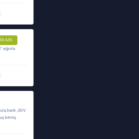
daha ətraflı
00 AZN
" sığorta
daha ətraflı
tura,bank ,ƏDV
muş bitmiş