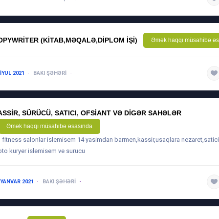
OPYWRITER (KITAB,MƏQALƏ,DIPLOM IŞI)
Əmək haqqı müsahibə əs
 IYUL 2021
BAKI ŞƏHƏRI
5 ILDƏN ARTIQ
ASSIR, SÜRÜCÜ, SATICI, OFSIANT VƏ DIGƏR SAHƏLƏR
Əmək haqqı müsahibə əsasında
il fitness salonlar islemisem 14 yasimdan barmen,kassir,usaqlara nezaret,satici
to kuryer islemisem ve surucu
 YANVAR 2021
BAKI ŞƏHƏRI
3-5 ILƏ QƏDƏR