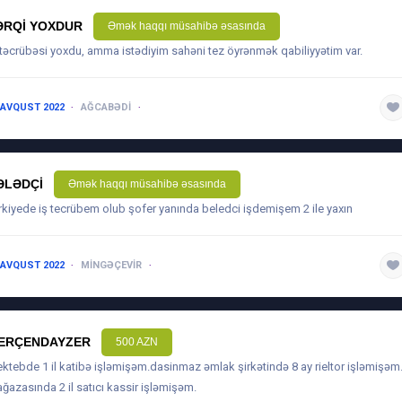
ƏRQI YOXDUR
Əmək haqqı müsahibə əsasında
 təcrübəsi yoxdu, amma istədiyim sahəni tez öyrənmək qabiliyyətim var.
 AVQUST 2022
AĞCABƏDI
1 ILDƏN AŞAĞI
ƏLƏDÇI
Əmək haqqı müsahibə əsasında
rkiyede iş tecrübem olub şofer yanında beledci işdemişem 2 ile yaxın
 AVQUST 2022
MINGƏÇEVIR
1 ILDƏN AŞAĞI
ERÇENDAYZER
500 AZN
ktebde 1 il katibə işləmişəm.dasinmaz əmlak şirkətində 8 ay rieltor işləmişəm.
ğazasında 2 il satıcı kassir işləmişəm.