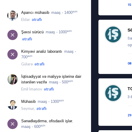
İŞ ÜÇÜN MÜRACIƏTLƏR
15
azn
Aparıcı mühasib
maaş - 1400
Eldar
ətraflı
S
azn
Şəxsi sürücü
maaş - 1000
Sa
ətraflı
op
Kimyəvi analiz laborantı
maaş -
azn
700
Gülarə
ətraflı
08
İqtisadiyyat və maliyyə işlərinə dair
azn
istənilən vəzifə
maaş - 500
T
Emil İmanov
ətraflı
3 i
azn
Mühasib
maaş - 1300
Seymur,
ətraflı
29
Sənədləşdirmə, ofisdaxili işlər.
azn
maaş - 600