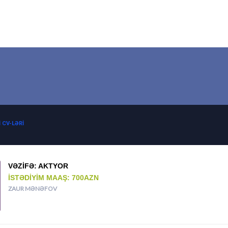
 CV-LƏRI
VƏZIFƏ: AKTYOR
İSTƏDIYIM MAAŞ: 700AZN
ZAUR MƏNƏFOV