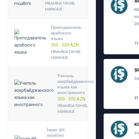
A
PIRAMIDA TƏHSIL
MƏRKƏZI
Mü
ma
20
Преподаватель
арабского
языка
11
300 - 500 AZN
PIRAMIDA TƏHSIL
MƏRKƏZI
Ş
Учитель
Sa
азербайджанского
языка как
иностранного
21
300 - 500 AZN
PIRAMIDA TƏHSIL
MƏRKƏZI
K
İspan dili
Yo
müəllimi