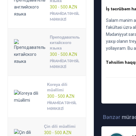
языка
300 - 500 AZN
İş təcrübəm ha
PIRAMIDA TƏHSIL
MƏRKƏZI
Salam mənim ad
fakültəsi üzrə a
Mədəniyyət sara
Преподаватель
yaxşı olanın tr
китайского
языка
yollayıram. Bu 
300 - 500 AZN
PIRAMIDA TƏHSIL
Təhsilim haqqı
MƏRKƏZI
Koreya dili
müəllimi
TARIX: 3-10-2018, 
300 - 500 AZN
PIRAMIDA TƏHSIL
MƏRKƏZI
Bənzər
mürac
Çin dili müəllimi
300 - 500 AZN