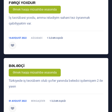
FƏRQI YOXDUR
Əmək haqqı müsahibə əsasında
İş təcrübəsi yoxdu, amma istədiyim sahəni tez öyrənmək
qabiliyyətim var.
16 AVQUST 2022
AĞCABƏDI
1 ILDƏN AŞAĞI
daha ətraflı
BƏLƏDÇI
Əmək haqqı müsahibə əsasında
Türkiyede iş tecrübem olub şofer yanında beledci işdemişem 2 ile
yaxın
01 AVQUST 2022
MINGƏÇEVIR
1 ILDƏN AŞAĞI
daha ətraflı