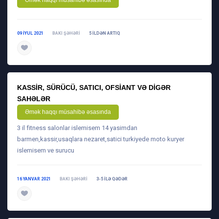
Əmək haqqı müsahibə əsasında
09 IYUL 2021
BAKI ŞƏHƏRI
5 ILDƏN ARTIQ
daha ətraflı
KASSIR, SÜRÜCÜ, SATICI, OFSIANT VƏ DIGƏR
SAHƏLƏR
Əmək haqqı müsahibə əsasında
3 il fitness salonlar islemisem 14 yasimdan
barmen,kassir,usaqlara nezaret,satici turkiyede moto kuryer
islemisem ve surucu
16 YANVAR 2021
BAKI ŞƏHƏRI
3-5 ILƏ QƏDƏR
daha ətraflı