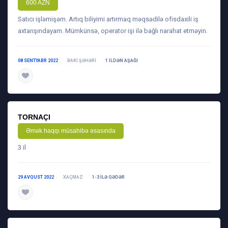
600 AZN
Satıcı işləmişəm. Artıq biliyimi artırmaq məqsədilə ofisdaxili iş
axtarışındayam. Mümkünsə, operator işi ilə bağlı narahat etməyin.
08 SENTYABR 2022
BAKI ŞƏHƏRI
1 ILDƏN AŞAĞI
daha ətraflı
TORNAÇI
Əmək haqqı müsahibə əsasında
3 il
29 AVQUST 2022
XAÇMAZ
1-3 ILƏ QƏDƏR
daha ətraflı