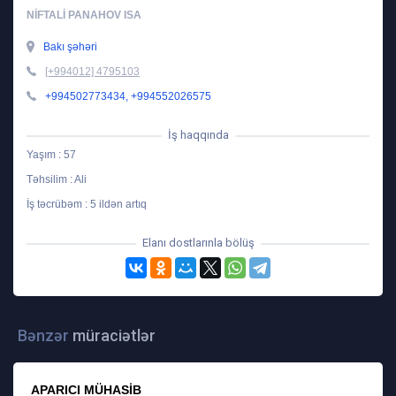
NIFTALI PANAHOV ISA
Bakı şəhəri
[+994012] 4795103
+994502773434, +994552026575
İş haqqında
Yaşım : 57
Təhsilim : Ali
İş təcrübəm : 5 ildən artıq
Elanı dostlarınla bölüş
Bənzər
müraciətlər
APARICI MÜHASIB