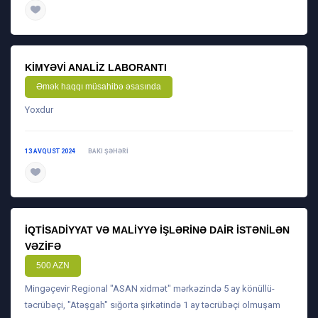
daha ətraflı
KIMYƏVI ANALIZ LABORANTI
Əmək haqqı müsahibə əsasında
Yoxdur
13 AVQUST 2024
BAKI ŞƏHƏRI
daha ətraflı
İQTISADIYYAT VƏ MALIYYƏ IŞLƏRINƏ DAIR ISTƏNILƏN
VƏZIFƏ
500 AZN
Mingəçevir Regional "ASAN xidmət" mərkəzində 5 ay könüllü-
təcrübəçi, "Atəşgah" sığorta şirkətində 1 ay təcrübəçi olmuşam