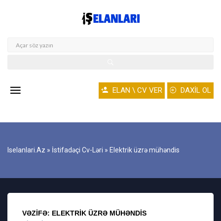
ELAN \ CV VER
DAXİL OL
Iselanlari.az
»
İstifadəçi Cv-Ləri
» Elektrik üzrə mühəndis
VƏZIFƏ: ELEKTRIK ÜZRƏ MÜHƏNDIS