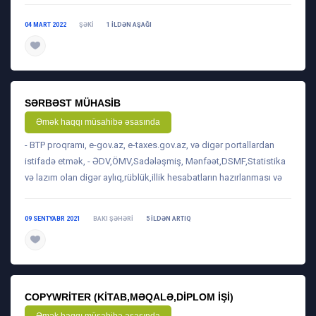
04 MART 2022
ŞƏKI
1 ILDƏN AŞAĞI
daha ətraflı
SƏRBƏST MÜHASIB
Əmək haqqı müsahibə əsasında
- BTP proqramı, e-gov.az, e-taxes.gov.az, və digər portallardan
istifadə etmək, - ƏDV,ÖMV,Sadələşmiş, Mənfəət,DSMF,Statistika
və lazım olan digər aylıq,rüblük,illik hesabatların hazırlanması və
09 SENTYABR 2021
BAKI ŞƏHƏRI
5 ILDƏN ARTIQ
daha ətraflı
COPYWRITER (KITAB,MƏQALƏ,DIPLOM IŞI)