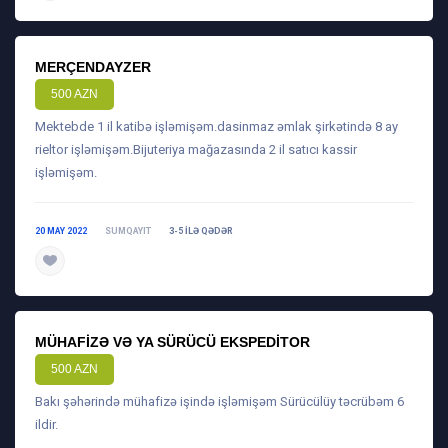
MERÇENDAYZER
500 AZN
Mektebde 1 il katibə işləmişəm.dasinmaz əmlak şirkətində 8 ay
rieltor işləmişəm.Bijuteriya mağazasında 2 il satıcı kassir
işləmişəm.
20 MAY 2022
SUMQAYIT
3-5 ILƏ QƏDƏR
daha ətraflı
MÜHAFIZƏ VƏ YA SÜRÜCÜ EKSPEDITOR
500 AZN
Bakı şəhərində mühafizə işində işləmişəm Sürücülüy təcrübəm 6
ildir.