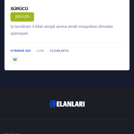
SÜRÜCÜ
800 AZN
İş təcrübəm 5 ildən artıqdı amma əmək müqaviləsi olmadan
işləmişəm
07 YANVAR 2021
QUBA
5 ILDƏN ARTIQ
daha ətraflı