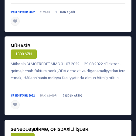
19 SENTYABR 2022
YEVLAX
1 ILDƏN AŞAĞI
daha ətraflı
MÜHASIB
1300 AZN
Mühasib “AMOTREDE” MMC 01.07.2022 – 29.08.2022 •Elektron-
qaimə,hesab faktura,bank ,ƏDV depozit və digər əməliyyatları icra
etmək; •Müəssisənin maliyyə fəaliyyətində olmuş bitmiş bütün
15 SENTYABR 2022
BAKI ŞƏHƏRI
5 ILDƏN ARTIQ
daha ətraflı
SƏNƏDLƏŞDIRMƏ, OFISDAXILI IŞLƏR.