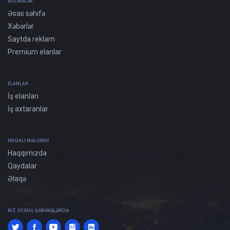
BÖLMƏLƏR
Əsas səhifə
Xəbərlər
Saytda reklam
Premium elanlar
ELANLAR
İş elanları
İş axtaranlar
FAYDALI MƏLUMAT
Haqqımızda
Qaydalar
Əlaqə
BIZ SOSIAL ŞƏBƏKƏLƏRDƏ