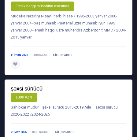
Əmək haqqı müsahibə əsasında
Müdafiə Nazirliyi N saylı hərbi hissə / 1996-2003 yanvar 2000-
yanvar 2004 -baş mühasib -material üzrə mühasib iyun 1995 –
yanvar 2000 - əmək haqqı üzrə mühəndis Azbentonit MMC / 2004-
2015 yanvar
11 IYUN 2025
XIRDALAN
5 ILDƏN ARTIQ
daha ətraflı
ŞƏXSI SÜRÜCÜ
1000 AZN
Sahibkar müdür– şəxsi sürücü 2013-2019 Ailə – şəxsi sürücü
2020-2022 /2024-2025
21 MAY 2025
BAKI ŞƏHƏRI
5 ILDƏN ARTIQ