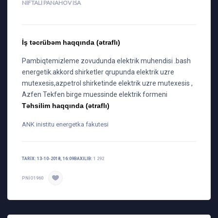
NIFTALI PANAHOV ISA
İş təcrübəm haqqında (ətraflı)
Pambiqtemizleme zovudunda elektrik muhendisi .bash
energetik.akkord shirketler qrupunda elektrik uzre
mutexesis,azpetrol shirketinde elektrik uzre mutexesis ,
Azfen Tekfen birge muessinde elektrik formeni
Təhsilim haqqında (ətraflı)
ANK inistitu energetka fakutesi
TARIX: 13-10-2018, 16:09
BAXILIB:
1 292
PNIO1960