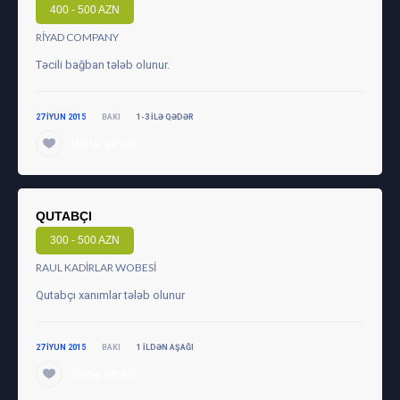
400 - 500 AZN
RIYAD COMPANY
Təcili bağban tələb olunur.
27 IYUN 2015
BAKI
1-3 ILƏ QƏDƏR
daha ətraflı
QUTABÇI
300 - 500 AZN
RAUL KADIRLAR WOBESI
Qutabçı xanımlar tələb olunur
27 IYUN 2015
BAKI
1 ILDƏN AŞAĞI
daha ətraflı