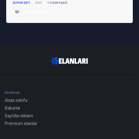
26 IYUN 2015
BAKI
1 ILDƏN AŞAĞI
daha ətraflı
BÖLMƏLƏR
Əsas səhifə
Xəbərlər
Saytda reklam
Premium elanlar