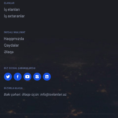
ELANLAR
İş elanları
İş axtaranlar
FAYDALI MƏLUMAT
Haqqımızda
Qaydalar
Əlaqə
BIZ SOSIAL ŞƏBƏKƏLƏRDƏ
BIZIMLƏ ƏLAQƏ
Bakı şəhəri. Əlaqə üçün:
info@iselanlari.az
.