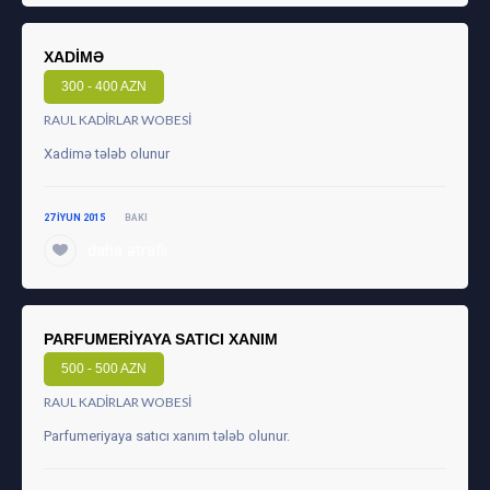
XADIMƏ
300 - 400 AZN
RAUL KADIRLAR WOBESI
Xadimə tələb olunur
27 IYUN 2015
BAKI
daha ətraflı
PARFUMERIYAYA SATICI XANIM
500 - 500 AZN
RAUL KADIRLAR WOBESI
Parfumeriyaya satıcı xanım tələb olunur.