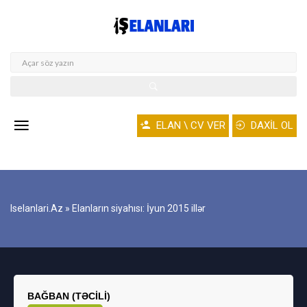
ELAN \ CV VER
DAXİL OL
Iselanlari.az
» Elanların siyahısı: İyun 2015 illər
BAĞBAN (TƏCILI)