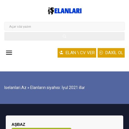
ELAN \ CV VER
DAXİL OL
Iselanlari.az
» Elanların siyahısı: İyul 2021 illər
AŞBAZ