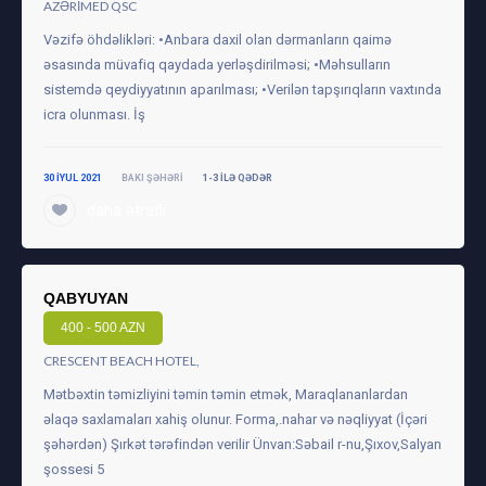
AZƏRIMED QSC
Vəzifə öhdəlikləri: •Anbara daxil olan dərmanların qaimə
əsasında müvafiq qaydada yerləşdirilməsi; •Məhsulların
sistemdə qeydiyyatının aparılması; •Verilən tapşırıqların vaxtında
icra olunması. İş
30 IYUL 2021
BAKI ŞƏHƏRI
1-3 ILƏ QƏDƏR
daha ətraflı
QABYUYAN
400 - 500 AZN
CRESCENT BEACH HOTEL,
Mətbəxtin təmizliyini təmin təmin etmək, Maraqlananlardan
əlaqə saxlamaları xahiş olunur. Forma,.nahar və nəqliyyat (İçəri
şəhərdən) Şırkət tərəfindən verilir Ünvan:Səbail r-nu,Şıxov,Salyan
şossesi 5