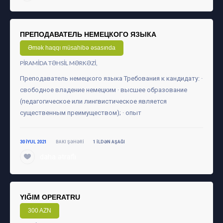
ПРЕПОДАВАТЕЛЬ НЕМЕЦКОГО ЯЗЫКА
Əmək haqqı müsahibə əsasında
PIRAMIDA TƏHSIL MƏRKƏZI,
Преподаватель немецкого языка Требования к кандидату: ·
свободное владение немецким · высшее образование
(педагогическое или лингвистическое является
существенным преимуществом); · опыт
30 IYUL 2021
BAKI ŞƏHƏRI
1 ILDƏN AŞAĞI
daha ətraflı
YIĞIM OPERATRU
300 AZN