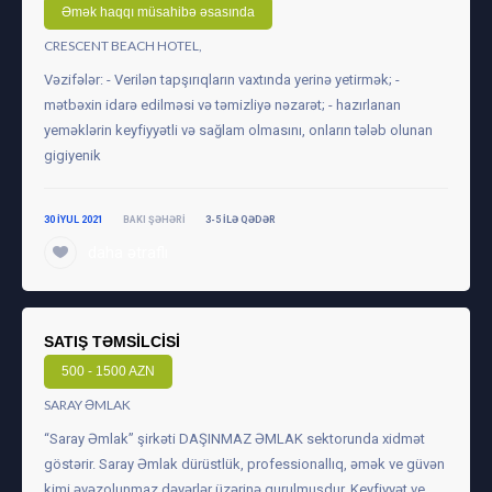
Əmək haqqı müsahibə əsasında
CRESCENT BEACH HOTEL,
Vəzifələr: - Verilən tapşırıqların vaxtında yerinə yetirmək; -
mətbəxin idarə edilməsi və təmizliyə nəzarət; - hazırlanan
yeməklərin keyfiyyətli və sağlam olmasını, onların tələb olunan
gigiyenik
30 IYUL 2021
BAKI ŞƏHƏRI
3-5 ILƏ QƏDƏR
daha ətraflı
SATIŞ TƏMSILCISI
500 - 1500 AZN
SARAY ƏMLAK
“Saray Əmlak” şirkəti DAŞINMAZ ƏMLAK sektorunda xidmət
göstərir. Saray Əmlak dürüstlük, professionallıq, əmək ve güvən
kimi əvəzolunmaz dəyərlər üzərinə qurulmuşdur. Keyfiyyət ve