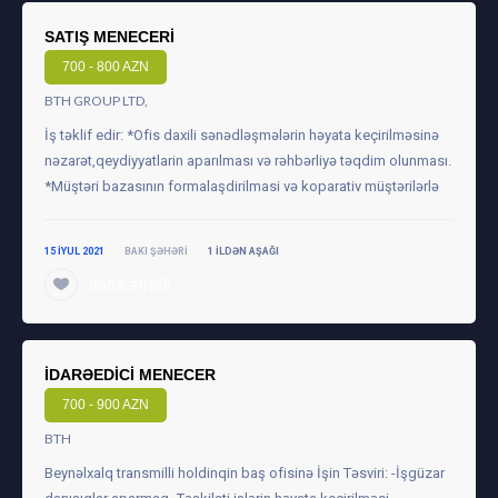
SATIŞ MENECERI
700 - 800 AZN
BTH GROUP LTD,
İş təklif edir: *Ofis daxili sənədləşmələrin həyata keçirilməsinə
nəzarət,qeydiyyatlarin aparılması və rəhbərliyə təqdim olunması.
*Müştəri bazasının formalaşdirilmasi və koparativ müştərilərlə
15 IYUL 2021
BAKI ŞƏHƏRI
1 ILDƏN AŞAĞI
daha ətraflı
İDARƏEDICI MENECER
700 - 900 AZN
BTH
Beynəlxalq transmilli holdinqin baş ofisinə İşin Təsviri: -İşgüzar