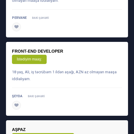
olmayan maaşa iddialıyam.
PERVANE
BAKI ŞƏHƏRI
daha ətraflı
FRONT-END DEVELOPER
İstədiyim maaş:
18 yaş, Ali, iş təcrübəm 1 ildən aşağı, AZN az olmayan maaşa
iddialıyam.
ŞEYDA
BAKI ŞƏHƏRI
daha ətraflı
AŞPAZ