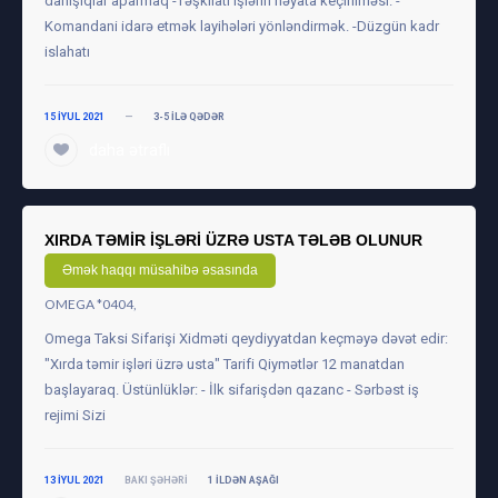
danışıqlar aparmaq -Təşkilati işlərin həyata keçirilməsi. -
Komandani idarə etmək layihələri yönləndirmək. -Düzgün kadr
islahatı
15 IYUL 2021
—
3-5 ILƏ QƏDƏR
daha ətraflı
XIRDA TƏMIR IŞLƏRI ÜZRƏ USTA TƏLƏB OLUNUR
Əmək haqqı müsahibə əsasında
OMEGA *0404,
Omega Taksi Sifarişi Xidməti qeydiyyatdan keçməyə dəvət edir:
"Xırda təmir işləri üzrə usta" Tarifi Qiymətlər 12 manatdan
başlayaraq. Üstünlüklər: - İlk sifarişdən qazanc - Sərbəst iş
rejimi Sizi
13 IYUL 2021
BAKI ŞƏHƏRI
1 ILDƏN AŞAĞI