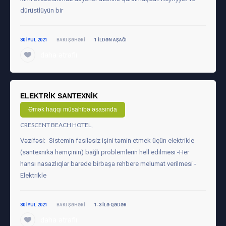
dürüstlüyün bir
30 IYUL 2021
BAKI ŞƏHƏRI
1 ILDƏN AŞAĞI
daha ətraflı
ELEKTRİK SANTEXNİK
Əmək haqqı müsahibə əsasında
CRESCENT BEACH HOTEL,
Vəzifəsi: -Sistemin fasiləsiz işini təmin etmek üçün elektrikle
(santexnika həmçinin) bağlı problemlerin hell edilmesi -Her
hansı nasazlıqlar barede birbaşa rehbere melumat verilmesi -
Elektrikle
30 IYUL 2021
BAKI ŞƏHƏRI
1-3 ILƏ QƏDƏR
daha ətraflı