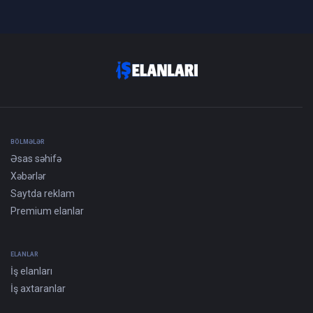
BÖLMƏLƏR
Əsas səhifə
Xəbərlər
Saytda reklam
Premium elanlar
ELANLAR
İş elanları
İş axtaranlar