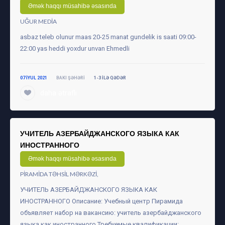
Əmək haqqı müsahibə əsasında
UĞUR MEDIA
asbaz teleb olunur maas 20-25 manat gundelik is saati 09:00-
22:00 yas heddi yoxdur unvan Ehmedli
07 IYUL 2021
BAKI ŞƏHƏRI
1-3 ILƏ QƏDƏR
daha ətraflı
УЧИТЕЛЬ АЗЕРБАЙДЖАНСКОГО ЯЗЫКА КАК
ИНОСТРАННОГО
Əmək haqqı müsahibə əsasında
PIRAMIDA TƏHSIL MƏRKƏZI,
УЧИТЕЛЬ АЗЕРБАЙДЖАНСКОГО ЯЗЫКА КАК
ИНОСТРАННОГО Описание: Учебный центр Пирамида
объявляет набор на вакансию: учитель азербайджанского
языка как иностранного Требуемые квалификации: