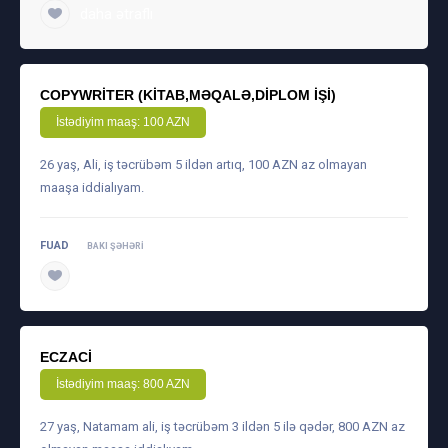
daha ətraflı
COPYWRITER (KITAB,MƏQALƏ,DIPLOM IŞI)
İstədiyim maaş: 100 AZN
26 yaş, Ali, iş təcrübəm 5 ildən artıq, 100 AZN az olmayan
maaşa iddialıyam.
FUAD
BAKI ŞƏHƏRI
daha ətraflı
ECZACI
İstədiyim maaş: 800 AZN
27 yaş, Natamam ali, iş təcrübəm 3 ildən 5 ilə qədər, 800 AZN az