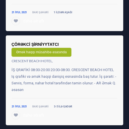
21 IYUL 2021
BAKI ŞƏHƏRI
1 ILDƏN AŞAĞI
daha ətraflı
ÇÖRƏKCİ ŞİRNİYYTATCI
Əmək haqqı müsahibə əsasında
CRESCENT BEACH HOTEL,
İŞ QRAFİKİ 08:00-20:00 20:00-08:00. CRESCENT BEACH HOTEL
Iş qrafiki və əmək haqqi danişiq esnasinda baş tutur. İş şəraiti: -
Servis, forma, nahar hotel tərəfindən təmin olunur. - AR Əmək Q.
əsasən
21 IYUL 2021
BAKI ŞƏHƏRI
3-5 ILƏ QƏDƏR
daha ətraflı