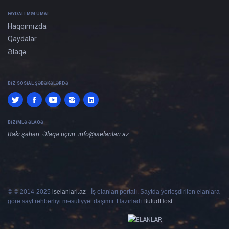
FAYDALI MƏLUMAT
Haqqımızda
Qaydalar
Əlaqə
BIZ SOSIAL ŞƏBƏKƏLƏRDƏ
BIZIMLƏ ƏLAQƏ
Bakı şəhəri. Əlaqə üçün:
info@iselanlari.az
.
© © 2014-2025
iselanlari.az
- İş elanları portalı. Saytda yerləşdirilən elanlara
görə sayt rəhbərliyi məsuliyyət daşımır. Hazırladı
BuludHost
.