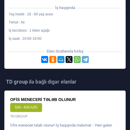
İş haqqında
Yaş həddi : 18 - 60 yaş arası
Təhsil : Ali
İş təcrübəsi : 1 ildən aşağı
İş saatı : 10:00-18:00
Elanı dostlarınla bölüş
TD group
ilə bağlı digər elanlar
OFIS MENECERI TƏLƏB OLUNUR
500 - 600 AZN
TD GROUP
Ofis meneceri tələb olunur! İş haqqında məlumat: - Yeni gələn