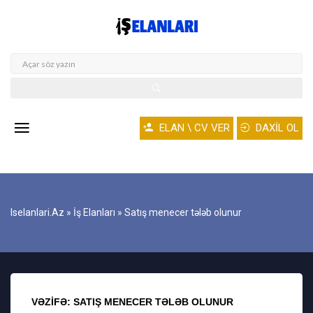
ELAN \ CV VER
DAXİL OL
Iselanlari.az
»
İş Elanları
» Satış menecer tələb olunur
VƏZIFƏ: SATIŞ MENECER TƏLƏB OLUNUR