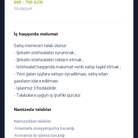
600 - 700 AZN
TD GROUP
İş haqqında məlumat
Satış meneceri tələb olunur .
- Şirkətin istehsalatın öyrənmək ;
- Şirkətin istehsalatın reklam etmək ;
- İstehsalat haqqında məlumat verib satışı təşkil etmək ;
- Yeni gələn işçilərə satışın öyrədilməsi, satış edən
şəxslərin idarə edilməsi
- İşlərimiz Ofisdaxilidir.
- Tələbələrə uyğun iş qrafiki qurulur.
Namizədə tələblər
Namizəddən tələblər
-İnsanlarla ünsiyyətqurma bacarığı
-komanda ilə işləmə bacarığı