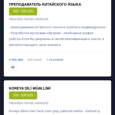
ПРЕПОДАВАТЕЛЬ КИТАЙСКОГО ЯЗЫКА
300 - 500 AZN
PIRAMIDA TƏHSIL MƏRKƏZI
- преподавание китайского языка в группах и индивидуально
- Разработка программ обучения - свободный график
работы Если Вы уверенны в своей квалификации и опыте, и
желаете передать свои знания и
11 IYUL 2025
BAKI ŞƏHƏRI
1-3 ILƏ QƏDƏR
daha ətraflı
KOREYA DILI MÜƏLLIMI
300 - 500 AZN
PIRAMIDA TƏHSIL MƏRKƏZI
Koreya dilinin həm fərdi, həm qrup şəklində tədrisi - Sərbəst iş