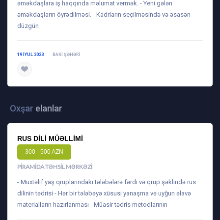
əməkdaşlara iş haqqında məlumat vermək. - Yeni gələn
əməkdaşların öyrədilməsi. - Kadrların seçilməsində və əsasən
düzgün
19 IYUL 2023
BAKI ŞƏHƏRI
daha ətraflı
Oxşar
elanlar
RUS DILI MÜƏLLIMI
300 - 500 AZN
PIRAMIDA TƏHSIL MƏRKƏZI
- Müxtəlif yaş qruplarındakı tələbələrə fərdi və qrup şəklində rus
dilinin tədrisi - Hər bir tələbəyə xüsusi yanaşma və uyğun əlavə
materialların hazırlanması - Müasir tədris metodlarının