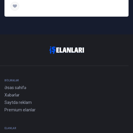
daha ətraflı
BÖLMƏLƏR
Əsas səhifə
Xəbərlər
Saytda reklam
Premium elanlar
ELANLAR