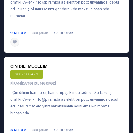
qrafiki Cv-lər -
info@piramida.az
elektron poçt ünvanında qəbul
edilir. Xahiş olunur CV-nizi göndərdikdə mövzu hissəsində
müraciət
10 IYUL 2025
BAKI ŞƏHƏRI
1-3 ILƏ QƏDƏR
daha ətraflı
ÇIN DILI MÜƏLLIMI
300 - 500 AZN
PIRAMIDA TƏHSIL MƏRKƏZI
- Çin dilinin həm fərdi, həm qrup şəklində tədrisi - Sərbəst iş
qrafiki Cv-lər -
info@piramida.az
elektron poçt ünvanında qəbul
edilir. Müraciət etdiyiniz vakansiyanın adını email-in mövzu
hissəsində
09 IYUL 2025
BAKI ŞƏHƏRI
1-3 ILƏ QƏDƏR