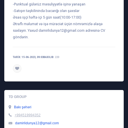
-Punktual gülərüz məsuliyyətlə işinə yanaşan
-Satışın təşkilinində bacarığı olan şəxslər
Əsas işçi həftə içi 5 gün saat(10:00-17:00)
Ətraflı məlumat və işə müraciət üçün nömrəmizlə əlaqə
saxlayın. Yaxud
damirlidunya12@gmail.com
adresinə CV
göndərin.
TARIX: 15-06-2023, 09:03
BAXILIB:
220
TD GROUP
Bakı şəhəri
+994519994352
damirlidunya12@gmail.com