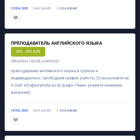
15 IYUL 2025
BAKI ŞƏHƏRI
1-3 ILƏ QƏDƏR
daha ətraflı
ПРЕПОДАВАТЕЛЬ АНГЛИЙСКОГО ЯЗЫКА
300 - 500 AZN
PIRAMIDA TƏHSIL MƏRKƏZI
преподавание английского языка в группах и
индивидуально. свободный график работы CV высылайте на
E-mail:
info@piramida.az
(в графе «Тема» укажите название
вакансии).
14 IYUL 2025
BAKI ŞƏHƏRI
1-3 ILƏ QƏDƏR
daha ətraflı