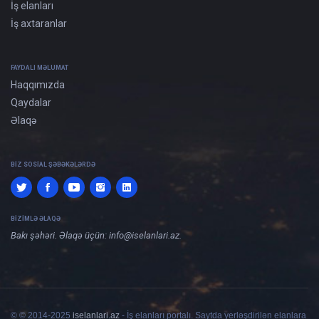
İş elanları
İş axtaranlar
FAYDALI MƏLUMAT
Haqqımızda
Qaydalar
Əlaqə
BIZ SOSIAL ŞƏBƏKƏLƏRDƏ
BIZIMLƏ ƏLAQƏ
Bakı şəhəri. Əlaqə üçün:
info@iselanlari.az
.
© © 2014-2025
iselanlari.az
- İş elanları portalı. Saytda yerləşdirilən elanlara