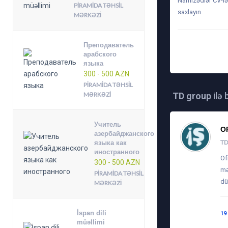
Namizədlər CV-lə
PIRAMIDA TƏHSIL
saxlayın.
MƏRKƏZI
Преподаватель
TARIX: 19-07-2023,
арабского
языка
300 - 500 AZN
PIRAMIDA TƏHSIL
MƏRKƏZI
TD group
ilə 
Учитель
O
азербайджанского
TD
языка как
иностранного
Of
300 - 500 AZN
mə
PIRAMIDA TƏHSIL
dü
MƏRKƏZI
İspan dili
19
müəllimi