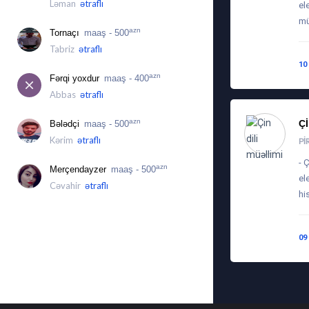
Ləman
ətraflı
el
mü
azn
Tornaçı
maaş - 500
Tabriz
ətraflı
10
azn
Fərqi yoxdur
maaş - 400
Abbas
ətraflı
azn
Ç
Bələdçi
maaş - 500
Kərim
ətraflı
PI
- 
azn
Merçendayzer
maaş - 500
el
Cəvahir
ətraflı
hi
09