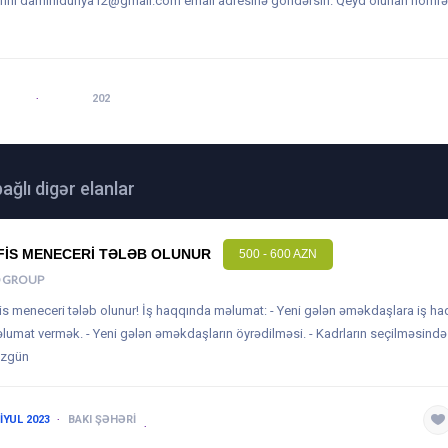
rini
damirlidunya12@gmail.com
email adresinə göndərsin. Qeyd olunan nömrə 
 16:51
BAXILIB:
202
bağlı digər elanlar
FIS MENECERI TƏLƏB OLUNUR
500 - 600 AZN
 GROUP
is meneceri tələb olunur! İş haqqında məlumat: - Yeni gələn əməkdaşlara iş h
lumat vermək. - Yeni gələn əməkdaşların öyrədilməsi. - Kadrların seçilməsind
zgün
 IYUL 2023
BAKI ŞƏHƏRI