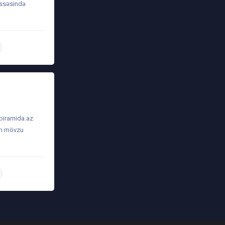
issəsində
daha ətraflı
piramida.az
-in mövzu
daha ətraflı