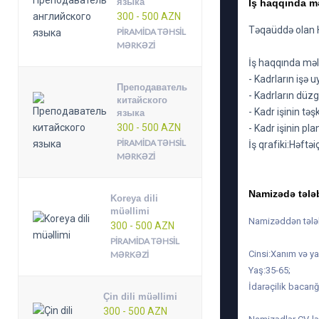
языка
İş haqqında m
300 - 500 AZN
Təqaüddə olan Hə
PIRAMIDA TƏHSIL
MƏRKƏZI
İş haqqında mə
- Kadrların işə
Преподаватель
- Kadrların düz
китайского
- Kadr işinin təş
языка
300 - 500 AZN
- Kadr işinin pl
PIRAMIDA TƏHSIL
İş qrafiki:Həftə
MƏRKƏZI
Namizədə tələ
Koreya dili
müəllimi
Namizəddən tələb
300 - 500 AZN
PIRAMIDA TƏHSIL
Cinsi:Xanım və ya
MƏRKƏZI
Yaş:35-65;
İdarəçilik bacarığ
Çin dili müəllimi
300 - 500 AZN