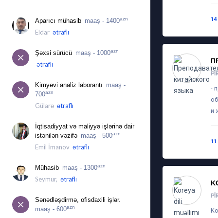
İŞ ÜÇÜN MÜRACIƏTLƏR
14
azn
Aparıcı mühasib
maaş - 1400
Eldar
ətraflı
azn
Şəxsi sürücü
maaş - 1000
П
ətraflı
PI
Kimyəvi analiz laborantı
maaş -
- 
azn
700
об
Gülarə
ətraflı
и 
İqtisadiyyat və maliyyə işlərinə dair
azn
istənilən vəzifə
maaş - 500
11
Emil İmanov
ətraflı
azn
Mühasib
maaş - 1300
Seymur,
ətraflı
K
PI
Sənədləşdirmə, ofisdaxili işlər.
azn
maaş - 600
Ko