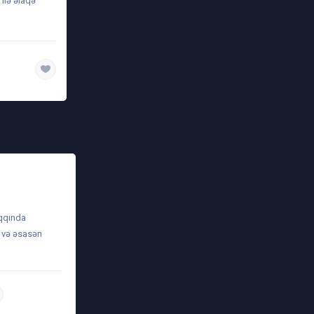
ilə əlaqə
aqqında
ə və əsasən
daha ətraflı