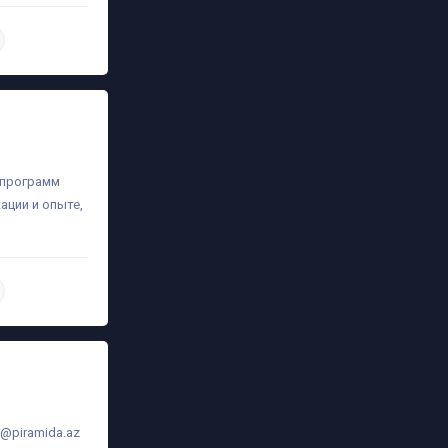
daha ətraflı
а программ
ации и опыте,
daha ətraflı
o@piramida.az