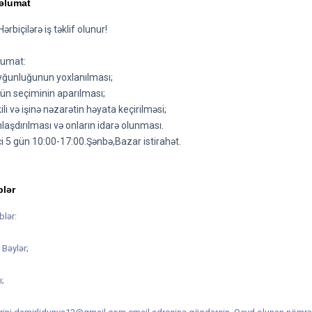
əlumat
rbiçilərə iş təklif olunur!
lumat:
 uyğunluğunun yoxlanılması;
gün seçiminin aparılması;
kili və işinə nəzarətin həyata keçirilməsi;
anlaşdırılması və onların idarə olunması.
içi 5 gün 10:00-17:00.Şənbə,Bazar istirahət.
blər
lər:
 Bəylər;
ı;