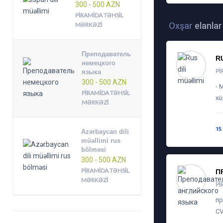
300 - 500 AZN
PIRAMIDA TƏHSIL
Oxşar
elanlar
MƏRKƏZI
Преподаватель
R
немецкого
PI
языка
300 - 500 AZN
- 
PIRAMIDA TƏHSIL
xü
MƏRKƏZI
15
Azərbaycan dili
müəllimi rus
bölməsi
300 - 500 AZN
PIRAMIDA TƏHSIL
П
MƏRKƏZI
PI
пр
CV