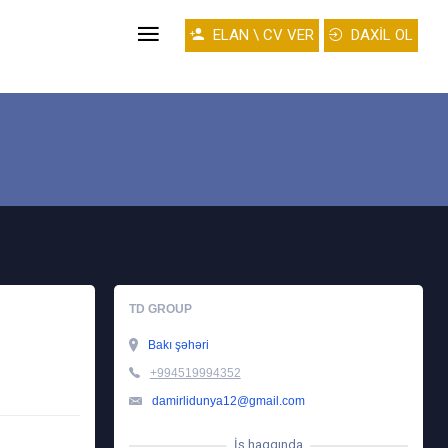
ELAN \ CV VER
DAXİL OL
TD GROUP
Bakı şəhəri
+994519994352
damirlidunya12@gmail.com
İş haqqında