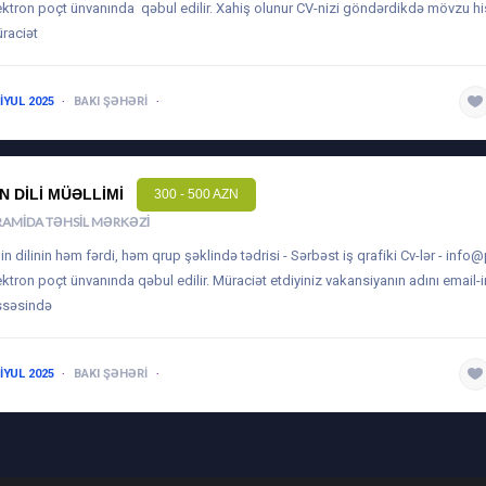
ektron poçt ünvanında qəbul edilir. Xahiş olunur CV-nizi göndərdikdə mövzu h
raciət
 IYUL 2025
BAKI ŞƏHƏRI
1-3 ILƏ QƏDƏR
IN DILI MÜƏLLIMI
300 - 500 AZN
RAMIDA TƏHSIL MƏRKƏZI
Çin dilinin həm fərdi, həm qrup şəklində tədrisi - Sərbəst iş qrafiki Cv-lər -
info@
ektron poçt ünvanında qəbul edilir. Müraciət etdiyiniz vakansiyanın adını email
ssəsində
 IYUL 2025
BAKI ŞƏHƏRI
1-3 ILƏ QƏDƏR