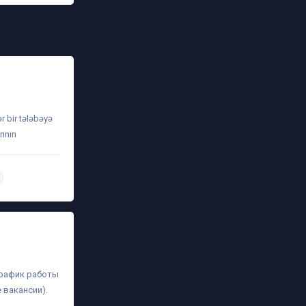
ər bir tələbəyə
rının
daha ətraflı
график работы
 вакансии).