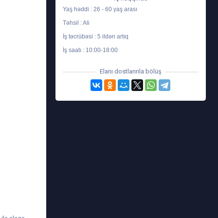
Yaş həddi : 26 - 60 yaş arası
Təhsil : Ali
İş təcrübəsi : 5 ildən artıq
İş saatı : 10:00-18:00
Elanı dostlarınla bölüş