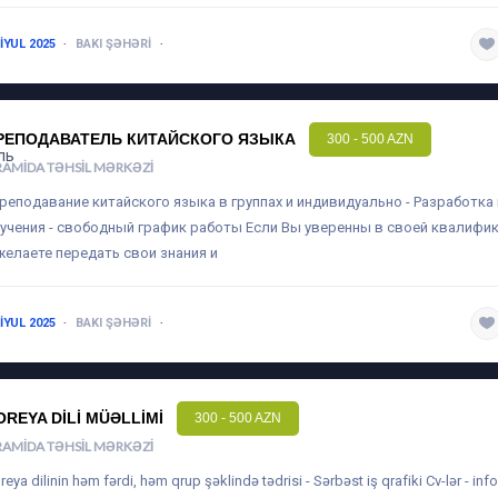
 IYUL 2025
BAKI ŞƏHƏRI
1-3 ILƏ QƏDƏR
РЕПОДАВАТЕЛЬ КИТАЙСКОГО ЯЗЫКА
300 - 500 AZN
RAMIDA TƏHSIL MƏRKƏZI
преподавание китайского языка в группах и индивидуально - Разработк
учения - свободный график работы Если Вы уверенны в своей квалифик
желаете передать свои знания и
 IYUL 2025
BAKI ŞƏHƏRI
1-3 ILƏ QƏDƏR
OREYA DILI MÜƏLLIMI
300 - 500 AZN
RAMIDA TƏHSIL MƏRKƏZI
reya dilinin həm fərdi, həm qrup şəklində tədrisi - Sərbəst iş qrafiki Cv-lər -
inf