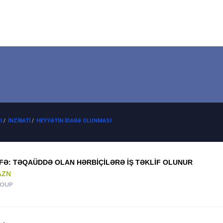
I
/
İNZIBATI
/
HEYYƏTIN IDARƏ OLUNMASI
FƏ: TƏQAÜDDƏ OLAN HƏRBIÇILƏRƏ IŞ TƏKLIF OLUNUR
AZN
ROUP