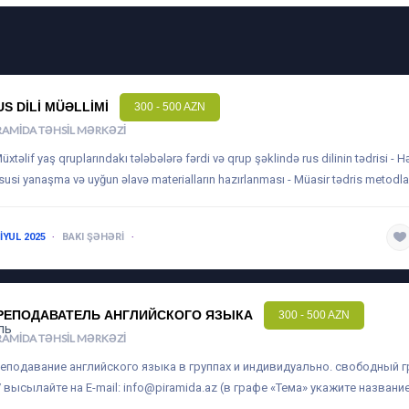
US DILI MÜƏLLIMI
300 - 500 AZN
RAMIDA TƏHSIL MƏRKƏZI
Müxtəlif yaş qruplarındakı tələbələrə fərdi və qrup şəklində rus dilinin tədrisi - H
susi yanaşma və uyğun əlavə materialların hazırlanması - Müasir tədris metodla
 IYUL 2025
BAKI ŞƏHƏRI
1-3 ILƏ QƏDƏR
РЕПОДАВАТЕЛЬ АНГЛИЙСКОГО ЯЗЫКА
300 - 500 AZN
RAMIDA TƏHSIL MƏRKƏZI
еподавание английского языка в группах и индивидуально. свободный 
 высылайте на E-mail:
info@piramida.az
(в графе «Тема» укажите название