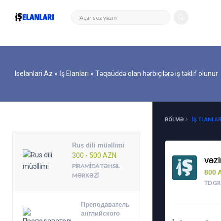
Iselanlari.az
»
İş Elanları
» Təqaüddə olan hərbiçilərə iş təklif olunur
DIGƏR ELANLAR
BÖLMƏ
İŞ ELANLAR
Rus dili müəllimi
300 - 500 AZN
VƏZI
PIRAMIDA TƏHSIL
800 
MƏRKƏZI
TD G
Преподаватель
английского