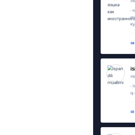
PI
- 
гр
Ку
04
İ
PI
- 
iş
03