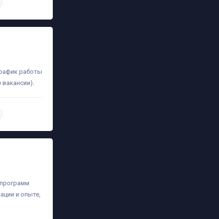
daha ətraflı
график работы
 вакансии).
daha ətraflı
а программ
ации и опыте,