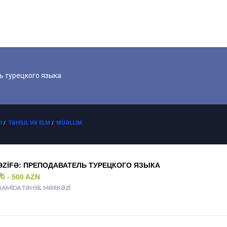
ь турецкого языка
I
/
TƏHSIL VƏ ELM
/
MÜƏLLIM
ƏZIFƏ: ПРЕПОДАВАТЕЛЬ ТУРЕЦКОГО ЯЗЫКА
00 - 500 AZN
RAMIDA TƏHSIL MƏRKƏZI