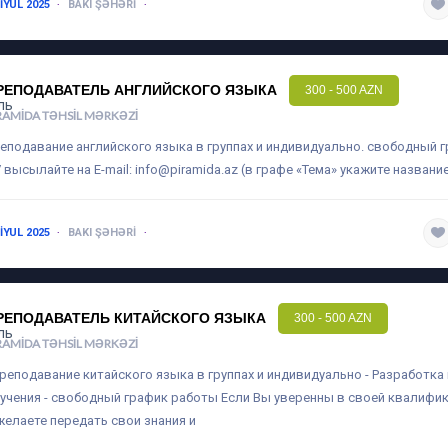
 IYUL 2025
BAKI ŞƏHƏRI
1-3 ILƏ QƏDƏR
РЕПОДАВАТЕЛЬ АНГЛИЙСКОГО ЯЗЫКА
300 - 500 AZN
RAMIDA TƏHSIL MƏRKƏZI
еподавание английского языка в группах и индивидуально. свободный 
 высылайте на E-mail:
info@piramida.az
(в графе «Тема» укажите название
 IYUL 2025
BAKI ŞƏHƏRI
1-3 ILƏ QƏDƏR
РЕПОДАВАТЕЛЬ КИТАЙСКОГО ЯЗЫКА
300 - 500 AZN
RAMIDA TƏHSIL MƏRKƏZI
преподавание китайского языка в группах и индивидуально - Разработк
учения - свободный график работы Если Вы уверенны в своей квалифик
желаете передать свои знания и