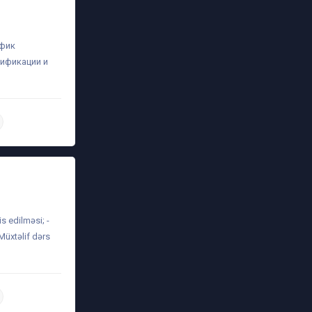
афик
лификации и
daha ətraflı
s edilməsi; -
Müxtəlif dərs
daha ətraflı