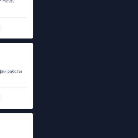
-in mövzu
daha ətraflı
афик работы
daha ətraflı