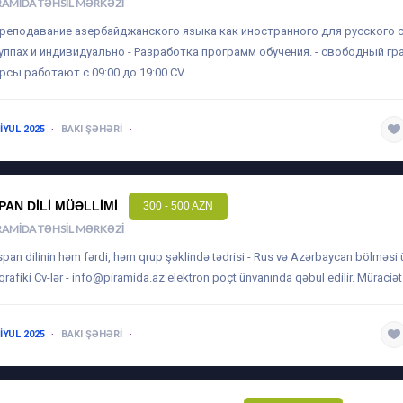
RAMIDA TƏHSIL MƏRKƏZI
преподавание азербайджанского языка как иностранного для русского 
уппах и индивидуально - Разработка программ обучения. - свободный гр
рсы работают с 09:00 до 19:00 CV
 IYUL 2025
BAKI ŞƏHƏRI
1-3 ILƏ QƏDƏR
SPAN DILI MÜƏLLIMI
300 - 500 AZN
RAMIDA TƏHSIL MƏRKƏZI
İspan dilinin həm fərdi, həm qrup şəklində tədrisi - Rus və Azərbaycan bölməsi 
 qrafiki Cv-lər -
info@piramida.az
elektron poçt ünvanında qəbul edilir. Müraciət 
 IYUL 2025
BAKI ŞƏHƏRI
1-3 ILƏ QƏDƏR