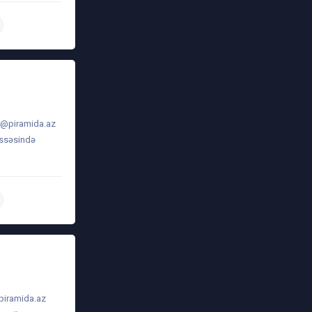
daha ətraflı
o@piramida.az
issəsində
daha ətraflı
piramida.az