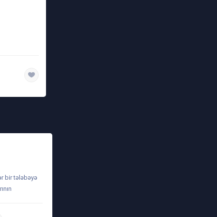
ər bir tələbəyə
rının