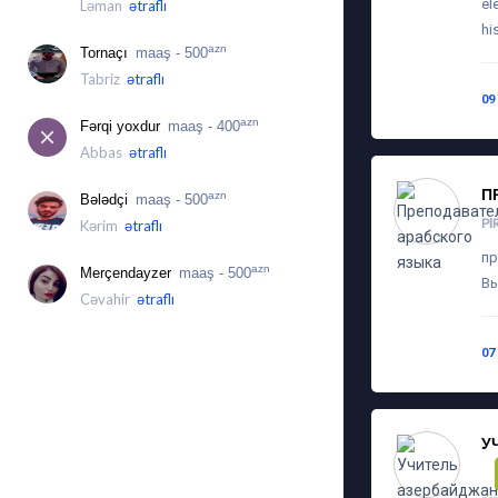
el
Ləman
ətraflı
hi
azn
Tornaçı
maaş - 500
Tabriz
ətraflı
09
azn
Fərqi yoxdur
maaş - 400
Abbas
ətraflı
П
azn
Bələdçi
maaş - 500
PI
Kərim
ətraflı
пр
azn
Merçendayzer
maaş - 500
Вы
Cəvahir
ətraflı
07
У