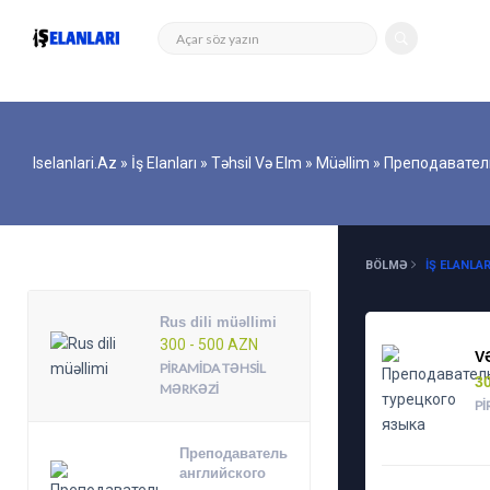
Iselanlari.az
»
İş Elanları
»
Təhsil Və Elm
»
Müəllim
» Преподавател
DIGƏR ELANLAR
BÖLMƏ
İŞ ELANLAR
Rus dili müəllimi
300 - 500 AZN
V
PIRAMIDA TƏHSIL
3
MƏRKƏZI
PI
Преподаватель
английского