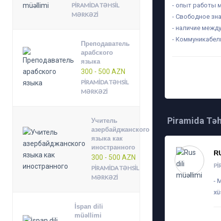
PIRAMIDA TƏHSIL
- опыт работы 
MƏRKƏZI
- Свободное зн
- наличие меж
- Коммуникабел
Преподаватель
арабского
языка
300 - 500 AZN
TARIX: 22-07-2024,
PIRAMIDA TƏHSIL
MƏRKƏZI
Piramida Təh
Учитель
азербайджанского
языка как
иностранного
R
300 - 500 AZN
PI
PIRAMIDA TƏHSIL
MƏRKƏZI
- 
xü
İspan dili
müəllimi