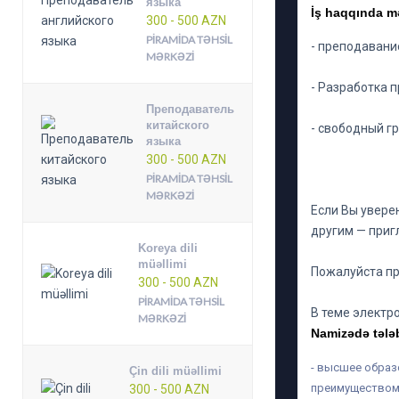
языка
İş haqqında m
300 - 500 AZN
PIRAMIDA TƏHSIL
- преподавани
MƏRKƏZI
- Разработка 
Преподаватель
китайского
- свободный г
языка
300 - 500 AZN
PIRAMIDA TƏHSIL
MƏRKƏZI
Если Вы увере
другим — приг
Koreya dili
müəllimi
Пожалуйста пр
300 - 500 AZN
PIRAMIDA TƏHSIL
В теме электр
MƏRKƏZI
Namizədə tələ
- высшее образ
Çin dili müəllimi
преимуществом
300 - 500 AZN