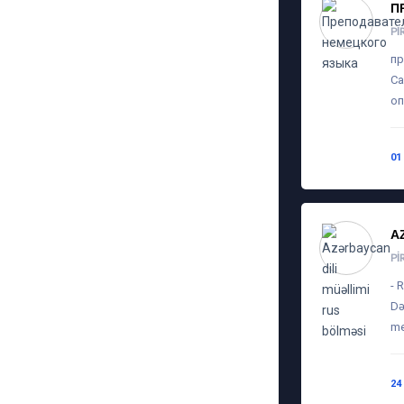
П
PI
пр
Са
оп
01
A
PI
- 
Də
me
24