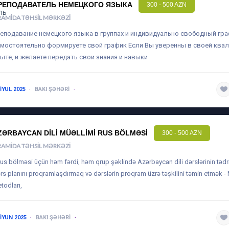
РЕПОДАВАТЕЛЬ НЕМЕЦКОГО ЯЗЫКА
300 - 500 AZN
RAMIDA TƏHSIL MƏRKƏZI
еподавание немецкого языка в группах и индивидуально свободный гр
мостоятельно формируете свой график Если Вы уверенны в своей ква
ыте, и желаете передать свои знания и навыки
 IYUL 2025
BAKI ŞƏHƏRI
1-3 ILƏ QƏDƏR
ZƏRBAYCAN DILI MÜƏLLIMI RUS BÖLMƏSI
300 - 500 AZN
RAMIDA TƏHSIL MƏRKƏZI
Rus bölməsi üçün həm fərdi, həm qrup şəklində Azərbaycan dili dərslərinin tədri
rs planını proqramlaşdırmaq və dərslərin proqram üzrə təşkilini təmin etmək - 
todları,
 IYUN 2025
BAKI ŞƏHƏRI
1-3 ILƏ QƏDƏR