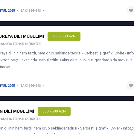
 IYUL 2025
BAKI ŞƏHƏRI
1-3 ILƏ QƏDƏR
OREYA DILI MÜƏLLIMI
300 - 500 AZN
RAMIDA TƏHSIL MƏRKƏZI
reya dilinin həm fərdi, həm qrup şəklində tədrisi - Sərbəst iş qrafiki Cv-lər -
inf
ektron poçt ünvanında qəbul edilir. Xahiş olunur CV-nizi göndərdikdə mövzu h
raciət
 IYUL 2025
BAKI ŞƏHƏRI
1-3 ILƏ QƏDƏR
IN DILI MÜƏLLIMI
300 - 500 AZN
RAMIDA TƏHSIL MƏRKƏZI
Çin dilinin həm fərdi, həm qrup şəklində tədrisi - Sərbəst iş qrafiki Cv-lər -
info@