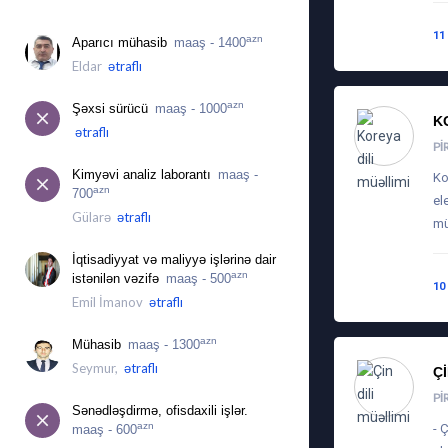
İŞ ÜÇÜN MÜRACIƏTLƏR
11
azn
Aparıcı mühasib
maaş - 1400
Eldar
ətraflı
azn
Şəxsi sürücü
maaş - 1000
K
ətraflı
PI
Kimyəvi analiz laborantı
maaş -
Ko
azn
700
el
Gülarə
ətraflı
mü
İqtisadiyyat və maliyyə işlərinə dair
azn
istənilən vəzifə
maaş - 500
10
Emil İmanov
ətraflı
azn
Mühasib
maaş - 1300
Seymur,
ətraflı
Ç
PI
Sənədləşdirmə, ofisdaxili işlər.
azn
- 
maaş - 600