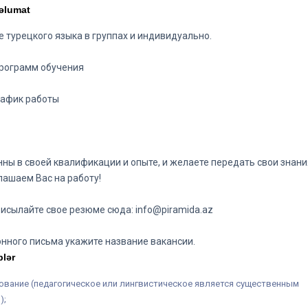
əlumat
е турецкого языка в группах и индивидуально.
программ обучения
рафик работы
нны в своей квалификации и опыте, и желаете передать свои знани
лашаем Вас на работу!
исылайте свое резюме сюда:
info@piramida.az
онного письма укажите название вакансии.
blər
ование (педагогическое или лингвистическое является существенным
);