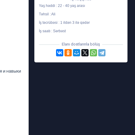
Yaş həddi : 22 - 40 yaş arası
Təhsil : Ali
İş təcrübəsi : 1 ildən 3 ilə qədər
İş saatı : Sərbəst
Elanı dostlarınla bölüş
я и навыки