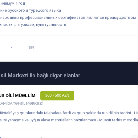
минимум 1 год
ание русского и турецкого языка
дународных профессиональных сертификатов является преимуществом
ьность, энтузиазм, пунктуальность.
 16:00
BAXILIB:
359
sil Mərkəzi
ilə bağlı digər elanlar
US DILI MÜƏLLIMI
300 - 500 AZN
RAMIDA TƏHSIL MƏRKƏZI
Müxtəlif yaş qruplarındakı tələbələrə fərdi və qrup şəklində rus dilinin tədrisi - H
susi yanaşma və uyğun əlavə materialların hazırlanması - Müasir tədris metodla