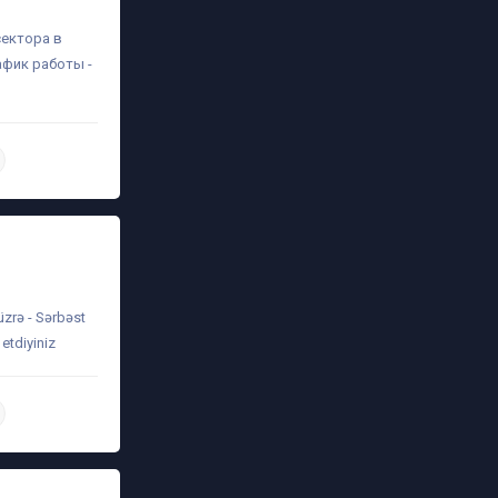
сектора в
афик работы -
daha ətraflı
üzrə - Sərbəst
etdiyiniz
daha ətraflı