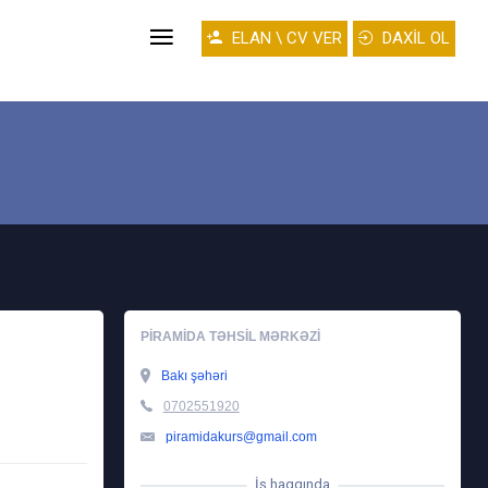
ELAN \ CV VER
DAXİL OL
PIRAMIDA TƏHSIL MƏRKƏZI
Bakı şəhəri
0702551920
piramidakurs@gmail.com
İş haqqında