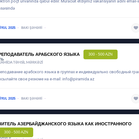
ektron poçt ünvanında qəbul edilir. Müraciət etdiyiniz vakansiyanın adını email
ssəsində
 IYUL 2025
BAKI ŞƏHƏRI
1-3 ILƏ QƏDƏR
РЕПОДАВАТЕЛЬ АРАБСКОГО ЯЗЫКА
300 - 500 AZN
RAMIDA TƏHSIL MƏRKƏZI
еподавание арабского языка в группах и индивидуально свободный гр
сылайте свое резюме на e-mail:
info@piramida.az
 IYUL 2025
BAKI ŞƏHƏRI
1-3 ILƏ QƏDƏR
ЧИТЕЛЬ АЗЕРБАЙДЖАНСКОГО ЯЗЫКА КАК ИНОСТРАННОГО
300 - 500 AZN