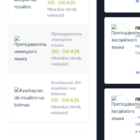
15
300 - 500 AZN
PIRAMIDA TƏHSIL
MƏRKƏZI
П
Преподаватель
PI
немецкого
языка
пр
300 - 500 AZN
CV
PIRAMIDA TƏHSIL
MƏRKƏZI
14
Azərbaycan dili
müəllimi rus
bölməsi
П
300 - 500 AZN
PIRAMIDA TƏHSIL
PI
MƏRKƏZI
- 
об
и 