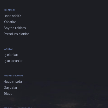
BÖLMƏLƏR
Əsas səhifə
Xəbərlər
Saytda reklam
Premium elanlar
ELANLAR
İş elanları
İş axtaranlar
FAYDALI MƏLUMAT
Haqqımızda
Qaydalar
Əlaqə