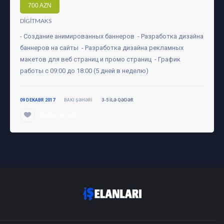
700 AZN
DIGITMAKS
- Создание анимированных баннеров - Разработка дизайна
баннеров на сайты - Разработка дизайна рекламных
макетов для веб страниц и промо страниц - График
работы с 09:00 до 18:00 (5 дней в неделю)
09 DEKABR 2017
BAKI ŞƏHƏRI
3-5 ILƏ QƏDƏR
daha ətraflı