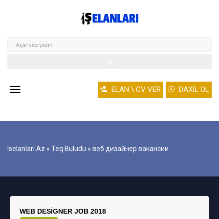
ELAN \ CV VER
DAXİL OL
Iselanlari.az
»
Teq Buludu
» веб дизайнер вакансии
WEB DESIGNER JOB 2018