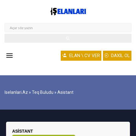
ELAN \ CV VER
DAXİL OL
Iselanlari.az
»
Teq Buludu
» Asistant
ASISTANT