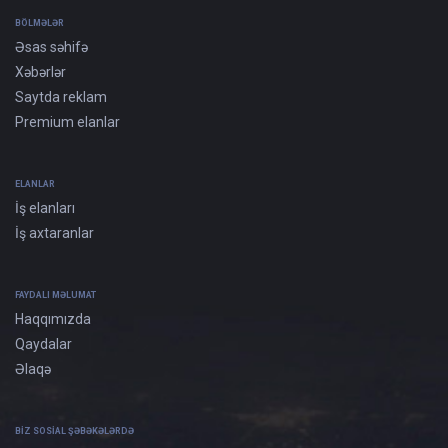
BÖLMƏLƏR
Əsas səhifə
Xəbərlər
Saytda reklam
Premium elanlar
ELANLAR
İş elanları
İş axtaranlar
FAYDALI MƏLUMAT
Haqqımızda
Qaydalar
Əlaqə
BIZ SOSIAL ŞƏBƏKƏLƏRDƏ