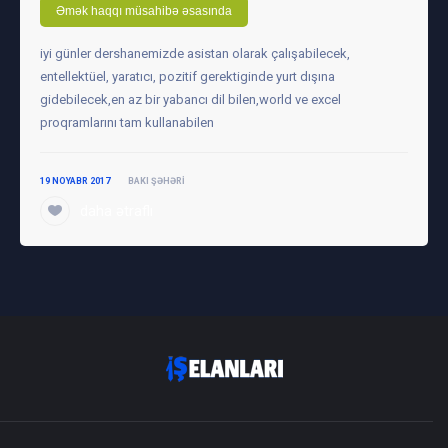
Əmək haqqı müsahibə əsasında
iyi günler dershanemizde asistan olarak çalışabilecek,
entellektüel, yaratıcı, pozitif gerektiginde yurt dışına
gidebilecek,en az bir yabancı dil bilen,world ve excel
proqramlarını tam kullanabilen
19 NOYABR 2017
BAKI ŞƏHƏRI
daha ətraflı