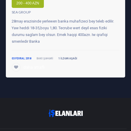
200 - 400 AZN
SEA GROUP
28may erazisinde yerlewen banka muhafizeci bey teleb edilir.
Yaw heddi 18-35,boyu 1,80. Tecrube wert deyil esas fiziki
durumu saglam bey olsun. Emek haqqi 400azn. Iw qrafiqi
smenledir Banka
03 FEVRAL 2018
BAKI ŞƏHƏRI
1 ILDƏN AŞAĞI
daha ətraflı