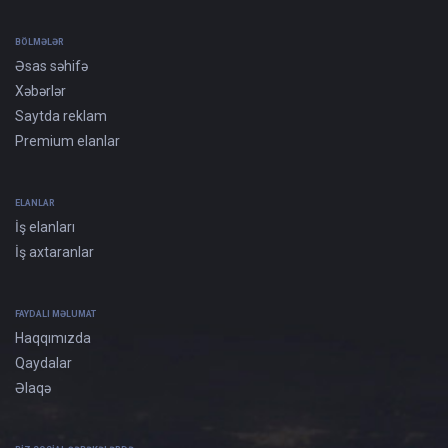
BÖLMƏLƏR
Əsas səhifə
Xəbərlər
Saytda reklam
Premium elanlar
ELANLAR
İş elanları
İş axtaranlar
FAYDALI MƏLUMAT
Haqqımızda
Qaydalar
Əlaqə