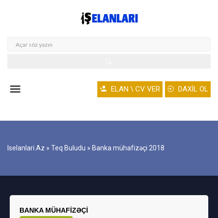
ELAN \ CV VER
DAXİL OL
Iselanlari.az
»
Teq Buludu
» Banka mühafizəçi 2018
BANKA MÜHAFIZƏÇI