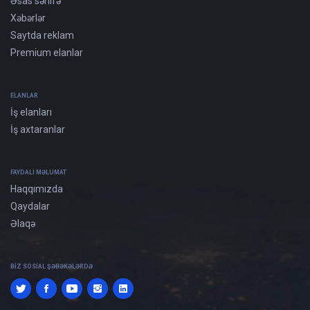
Əsas səhifə
Xəbərlər
Saytda reklam
Premium elanlar
ELANLAR
İş elanları
İş axtaranlar
FAYDALI MƏLUMAT
Haqqımızda
Qaydalar
Əlaqə
BIZ SOSIAL ŞƏBƏKƏLƏRDƏ