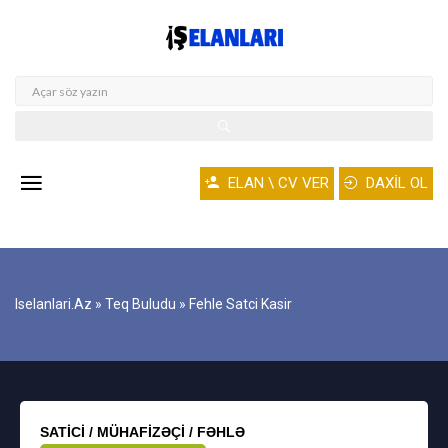
ELAN \ CV VER
DAXİL OL
Iselanlari.az
»
Teq Buludu
» Fehle Satci Kasir
SATICI / MÜHAFIZƏÇI / FƏHLƏ