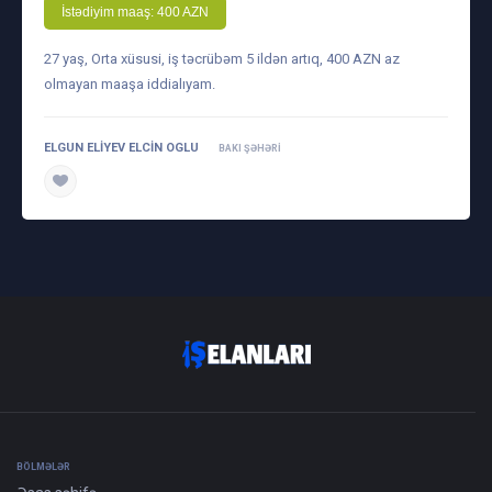
İstədiyim maaş: 400 AZN
27 yaş, Orta xüsusi, iş təcrübəm 5 ildən artıq, 400 AZN az
olmayan maaşa iddialıyam.
ELGUN ELIYEV ELCIN OGLU
BAKI ŞƏHƏRI
daha ətraflı
BÖLMƏLƏR