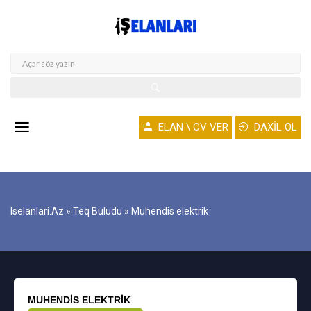
ELAN \ CV VER
DAXİL OL
Iselanlari.az
»
Teq Buludu
» Muhendis elektrik
MUHENDIS ELEKTRIK