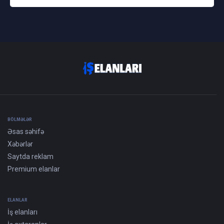
BÖLMƏLƏR
Əsas səhifə
Xəbərlər
Saytda reklam
Premium elanlar
ELANLAR
İş elanları