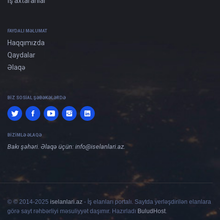
İş axtaranlar
FAYDALI MƏLUMAT
Haqqımızda
Qaydalar
Əlaqə
BIZ SOSIAL ŞƏBƏKƏLƏRDƏ
BIZIMLƏ ƏLAQƏ
Bakı şəhəri. Əlaqə üçün:
info@iselanlari.az
.
© © 2014-2025
iselanlari.az
- İş elanları portalı. Saytda yerləşdirilən elanlara
görə sayt rəhbərliyi məsuliyyət daşımır. Hazırladı
BuludHost
.