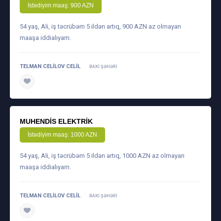
İstədiyim maaş: 900 AZN
54 yaş, Ali, iş təcrübəm 5 ildən artıq, 900 AZN az olmayan
maaşa iddialıyam.
TELMAN CELILOV CELIL
BAKI ŞƏHƏRI
daha ətraflı
MUHENDIS ELEKTRIK
İstədiyim maaş: 1000 AZN
54 yaş, Ali, iş təcrübəm 5 ildən artıq, 1000 AZN az olmayan
maaşa iddialıyam.
TELMAN CELILOV CELIL
BAKI ŞƏHƏRI
daha ətraflı