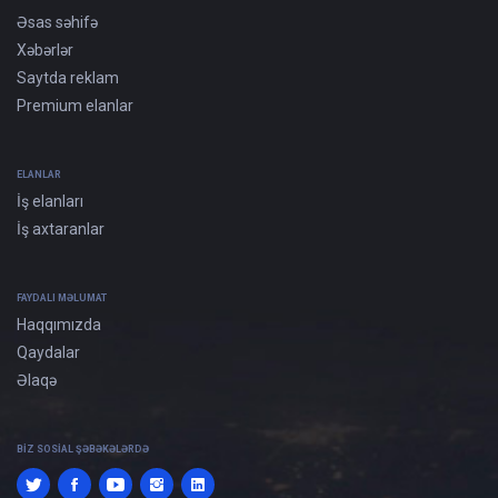
Əsas səhifə
Xəbərlər
Saytda reklam
Premium elanlar
ELANLAR
İş elanları
İş axtaranlar
FAYDALI MƏLUMAT
Haqqımızda
Qaydalar
Əlaqə
BIZ SOSIAL ŞƏBƏKƏLƏRDƏ