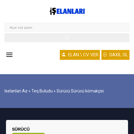
ELAN \ CV VER
DAXİL OL
Iselanlari.az
»
Teq Buludu
» Sürücü.Sürücü köməkçisi
SÜRÜCÜ