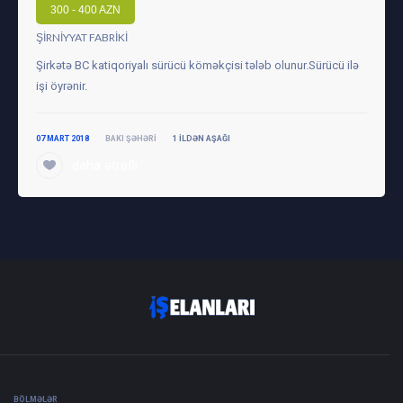
300 - 400 AZN
ŞIRNIYYAT FABRIKI
Şirkətə BC katiqoriyalı sürücü köməkçisi tələb olunur.Sürücü ilə
işi öyrənir.
07 MART 2018
BAKI ŞƏHƏRI
1 ILDƏN AŞAĞI
daha ətraflı
BÖLMƏLƏR