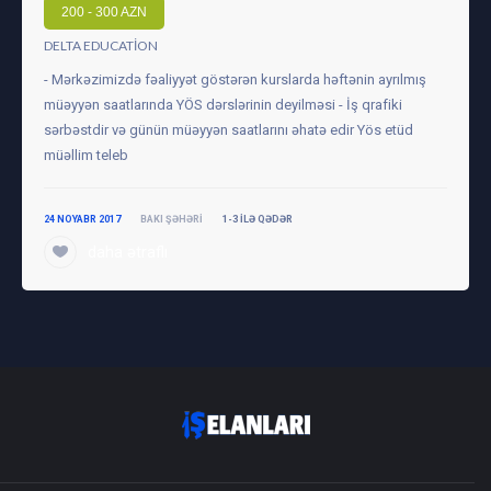
200 - 300 AZN
DELTA EDUCATION
- Mərkəzimizdə fəaliyyət göstərən kurslarda həftənin ayrılmış
müəyyən saatlarında YÖS dərslərinin deyilməsi - İş qrafiki
sərbəstdir və günün müəyyən saatlarını əhatə edir Yös etüd
müəllim teleb
24 NOYABR 2017
BAKI ŞƏHƏRI
1-3 ILƏ QƏDƏR
daha ətraflı