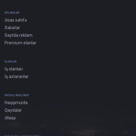
BÖLMƏLƏR
Əsas səhifə
Xəbərlər
Saytda reklam
Premium elanlar
ELANLAR
İş elanları
İş axtaranlar
FAYDALI MƏLUMAT
Haqqımızda
Qaydalar
Əlaqə