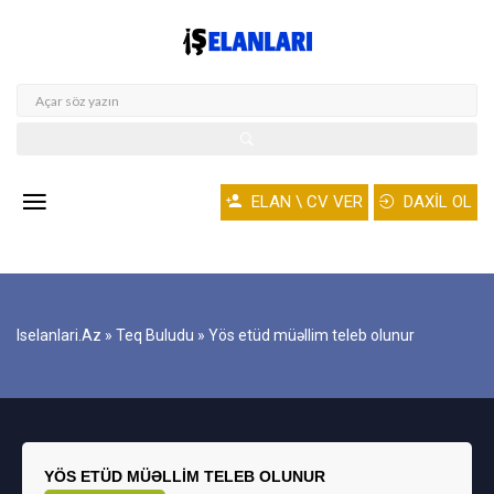
ELAN \ CV VER
DAXİL OL
Iselanlari.az
»
Teq Buludu
» Yös etüd müəllim teleb olunur
YÖS ETÜD MÜƏLLIM TELEB OLUNUR