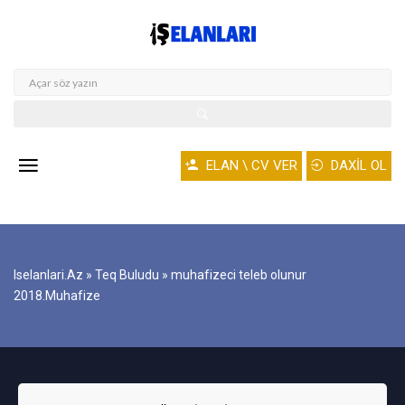
ELAN \ CV VER
DAXİL OL
Iselanlari.az
»
Teq Buludu
» muhafizeci teleb olunur
2018.Muhafize