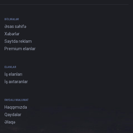
BÖLMƏLƏR
Əsas səhifə
Xəbərlər
Saytda reklam
Premium elanlar
ELANLAR
İş elanları
İş axtaranlar
FAYDALI MƏLUMAT
Haqqımızda
Qaydalar
Əlaqə