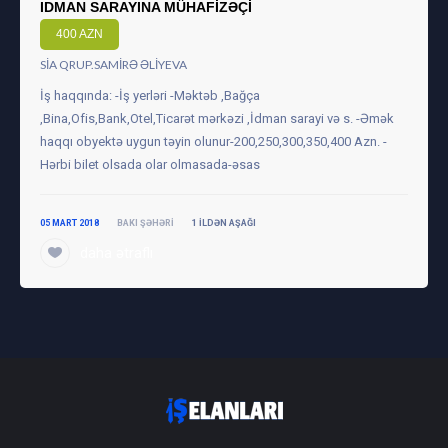
IDMAN SARAYINA MÜHAFIZƏÇI
400 AZN
SIA QRUP.SAMIRƏ ƏLIYEVA
İş haqqında: -İş yerləri -Məktəb ,Bağça
,Bina,Ofis,Bank,Otel,Ticarət mərkəzi ,İdman sarayi və s. -Əmək
haqqı obyektə uygun təyin olunur-200,250,300,350,400 Azn. -
Hərbi bilet olsada olar olmasada-əsas
05 MART 2018
BAKI ŞƏHƏRI
1 ILDƏN AŞAĞI
daha ətraflı