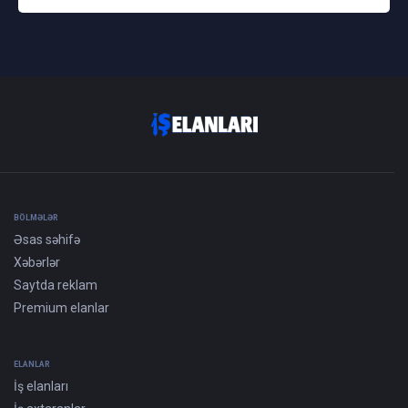
BÖLMƏLƏR
Əsas səhifə
Xəbərlər
Saytda reklam
Premium elanlar
ELANLAR
İş elanları