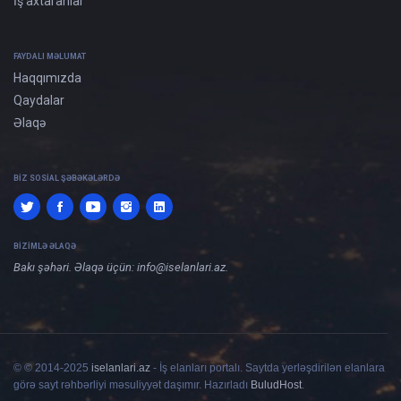
İş axtaranlar
FAYDALI MƏLUMAT
Haqqımızda
Qaydalar
Əlaqə
BIZ SOSIAL ŞƏBƏKƏLƏRDƏ
BIZIMLƏ ƏLAQƏ
Bakı şəhəri. Əlaqə üçün:
info@iselanlari.az
.
© © 2014-2025
iselanlari.az
- İş elanları portalı. Saytda yerləşdirilən elanlara
görə sayt rəhbərliyi məsuliyyət daşımır. Hazırladı
BuludHost
.