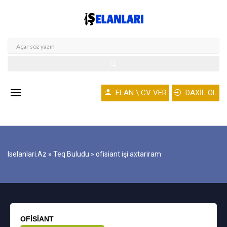
ELAN \ CV VER
DAXİL OL
Iselanlari.az
»
Teq Buludu
» ofisiant işi axtariram
OFISIANT