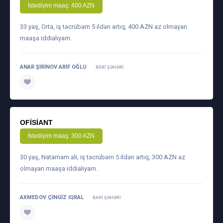
İstədiyim maaş: 400 AZN
33 yaş, Orta, iş təcrübəm 5 ildən artıq, 400 AZN az olmayan
maaşa iddialıyam.
ANAR ŞIRINOV ARIF OĞLU
BAKI ŞƏHƏRI
daha ətraflı
OFISIANT
İstədiyim maaş: 300 AZN
30 yaş, Natamam ali, iş təcrübəm 5 ildən artıq, 300 AZN az
olmayan maaşa iddialıyam.
AXMEDOV ÇINGIZ IQRAL
BAKI ŞƏHƏRI
daha ətraflı