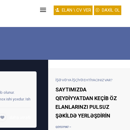
ELAN \ CV VER
DAXİL OL
İŞƏ VƏ YA IŞÇIYƏ EHTIYACINIZ VAR?
SAYTIMIZDA
b olunur.
QEYDIYYATDAN KEÇIB ÖZ
ox ishi yoxdur. Ish
ELANLARINZI PULSUZ
ŞƏKILDƏ YERLƏŞDIRIN
daha ətraflı
QEYDIYYAT