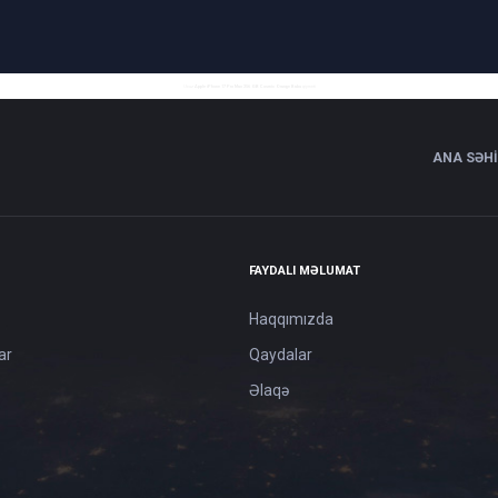
Ucuz
Apple iPhone 17 Pro Max 256 GB Cosmic Orange Baku
qiymeti
ANA SƏH
FAYDALI MƏLUMAT
Haqqımızda
ar
Qaydalar
Əlaqə