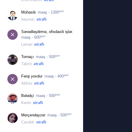
azn
Mühasib
maaş - 1300
Seymur,
ətraflı
Sənədləşdirmə, ofisdaxili işlər.
azn
maaş - 600
Ləman
ətraflı
azn
Tornaçı
maaş - 500
Tabriz
ətraflı
azn
Fərqi yoxdur
maaş - 400
Abbas
ətraflı
azn
Bələdçi
maaş - 500
Kərim
ətraflı
azn
Merçendayzer
maaş - 500
Cəvahir
ətraflı