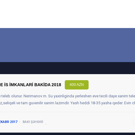
E IS IMKANLARI BAKIDA 2018
400 AZN
 teleb olunur. Nerimanov m. Su yaxinliginda yerleshen eve tecili daye xanim tele
z,seliqeli ve tam guvenilir xanim lazimdir. Yash heddi 18-35 yasha qeder. Evin ch
EKABR 2017
BAKI ŞƏHƏRI