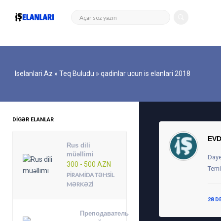
Iselanlari.az
»
Teq Buludu
» qadinlar ucun is elanlari 2018
DIGƏR ELANLAR
EVD
Rus dili
müəllimi
Daye
300 - 500 AZN
Temi
PIRAMIDA TƏHSIL
MƏRKƏZI
28 D
Преподаватель