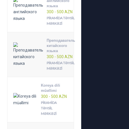
английского
языка
300 - 500 AZN
PIRAMIDA TƏHSIL
MƏRKƏZI
Преподаватель
китайского
языка
300 - 500 AZN
PIRAMIDA TƏHSIL
MƏRKƏZI
Koreya dili
müəllimi
300 - 500 AZN
PIRAMIDA
TƏHSIL
MƏRKƏZI