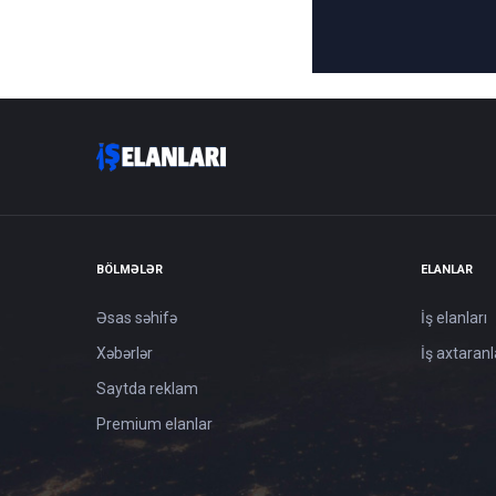
BÖLMƏLƏR
ELANLAR
Əsas səhifə
İş elanları
Xəbərlər
İş axtaranl
Saytda reklam
Premium elanlar