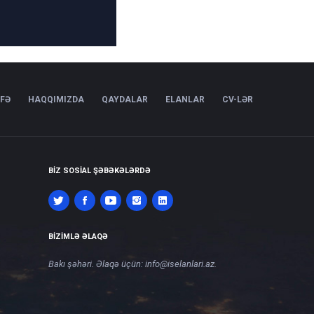
IFƏ
HAQQIMIZDA
QAYDALAR
ELANLAR
CV-LƏR
BIZ SOSIAL ŞƏBƏKƏLƏRDƏ
BIZIMLƏ ƏLAQƏ
Bakı şəhəri. Əlaqə üçün:
info@iselanlari.az
.