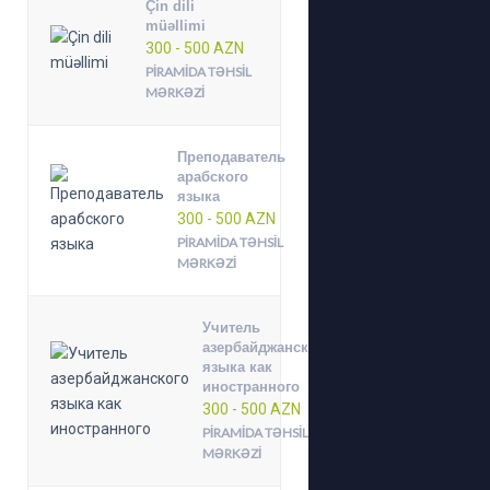
Çin dili
müəllimi
300 - 500 AZN
PIRAMIDA TƏHSIL
MƏRKƏZI
Преподаватель
арабского
языка
300 - 500 AZN
PIRAMIDA TƏHSIL
MƏRKƏZI
Учитель
азербайджанского
языка как
иностранного
300 - 500 AZN
PIRAMIDA TƏHSIL
MƏRKƏZI