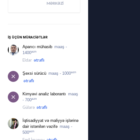
MƏRKƏZI
İŞ ÜÇÜN MÜRACIƏTLƏR
Aparıcı mühasib
maaş -
azn
1400
Eldar
ətraflı
azn
Şəxsi sürücü
maaş - 1000
ətraflı
Kimyəvi analiz laborantı
maaş
azn
- 700
Gülarə
ətraflı
İqtisadiyyat və maliyyə işlərinə
dair istənilən vəzifə
maaş -
azn
500
Emil İmanov
ətraflı