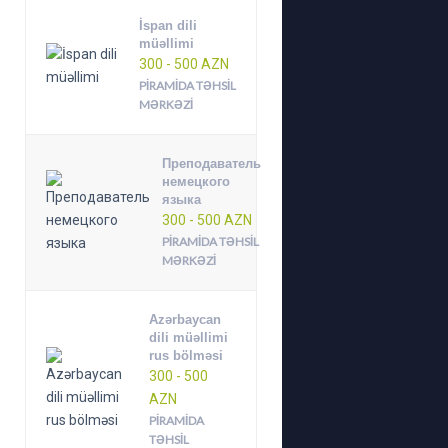
İspan dili
müəllimi
300 - 500 AZN
PIRAMIDA TƏHSIL
MƏRKƏZI
Преподаватель
немецкого
языка
300 - 500 AZN
PIRAMIDA TƏHSIL
MƏRKƏZI
Azərbaycan
dili müəllimi
rus bölməsi
300 - 500
AZN
PIRAMIDA
TƏHSIL