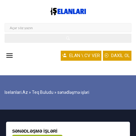
ELAN \ CV VER
DAXİL OL
Iselanlari.az
»
Teq Buludu
» sənədləşmə işləri
SƏNƏDLƏŞMƏ IŞLƏRI