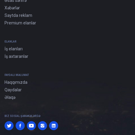
Əsas səhifə
Xəbərlər
Saytda reklam
Premium elanlar
ELANLAR
İş elanları
İş axtaranlar
FAYDALI MƏLUMAT
Haqqımızda
Qaydalar
Əlaqə
BIZ SOSIAL ŞƏBƏKƏLƏRDƏ