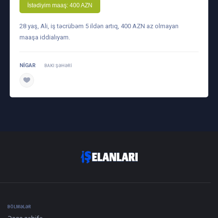
İstədiyim maaş: 400 AZN
28 yaş, Ali, iş təcrübəm 5 ildən artıq, 400 AZN az olmayan
maaşa iddialıyam.
NİGAR
BAKI ŞƏHƏRI
daha ətraflı
BÖLMƏLƏR