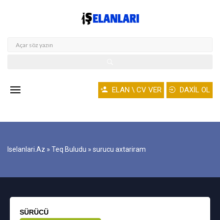
ELAN \ CV VER
DAXİL OL
Iselanlari.az
»
Teq Buludu
» surucu axtariram
SÜRÜCÜ