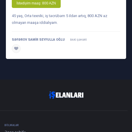
İstədiyim maaş: 800 AZN
45 yaş, Orta texniki, iş təcrübəm 5 ildən artıq, 800 AZN az
olmayan maaşa iddialıyam.
SƏFƏROV SAMIR SEYFULLA OĞLU
BAKI ŞƏHƏRI
daha ətraflı
BÖLMƏLƏR