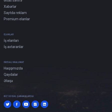
Əsas səhifə
Xəbərlər
Saytda reklam
Premium elanlar
ELANLAR
İş elanları
İş axtaranlar
FAYDALI MƏLUMAT
Haqqımızda
Qaydalar
Əlaqə
BIZ SOSIAL ŞƏBƏKƏLƏRDƏ