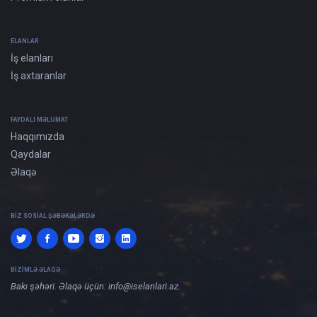
ELANLAR
İş elanları
İş axtaranlar
FAYDALI MƏLUMAT
Haqqımızda
Qaydalar
Əlaqə
BIZ SOSIAL ŞƏBƏKƏLƏRDƏ
BIZIMLƏ ƏLAQƏ
Bakı şəhəri. Əlaqə üçün:
info@iselanlari.az
.