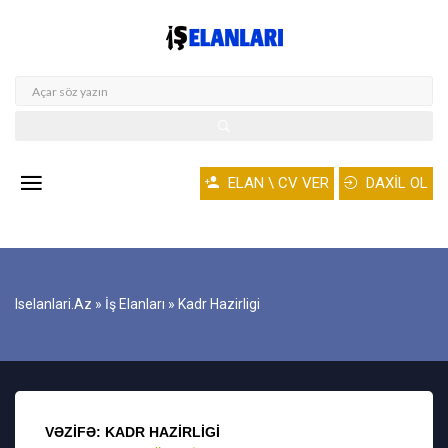
ELAN \ CV VER
DAXİL OL
Iselanlari.az
»
İş Elanları
» Kadr Hazirligi
VƏZIFƏ: KADR HAZIRLIGI