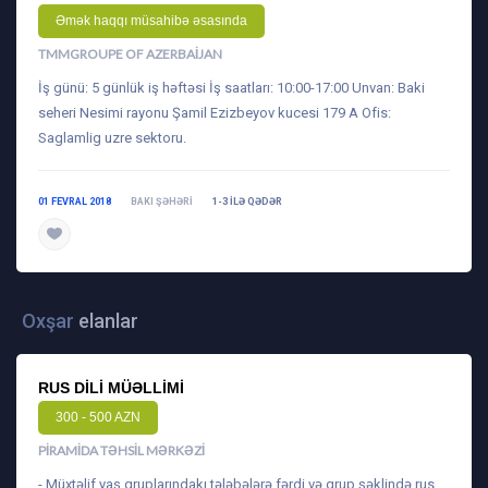
Əmək haqqı müsahibə əsasında
TMMGROUPE OF AZERBAIJAN
İş günü: 5 günlük iş həftəsi İş saatları: 10:00-17:00 Unvan: Baki
seheri Nesimi rayonu Şamil Ezizbeyov kucesi 179 A Ofis:
Saglamlig uzre sektoru.
01 FEVRAL 2018
BAKI ŞƏHƏRI
1-3 ILƏ QƏDƏR
daha ətraflı
Oxşar
elanlar
RUS DILI MÜƏLLIMI
300 - 500 AZN
PIRAMIDA TƏHSIL MƏRKƏZI
- Müxtəlif yaş qruplarındakı tələbələrə fərdi və qrup şəklində rus