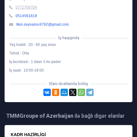
0772700704
0514561819
Ilkin.zeynalov.6792@gmail.com
İş haqqında
Yaş həddi : 20 - 65 yaş arası
Təhsil : Orta
İş təcrübəsi : 1 ildən 3 ilə qədər
İş saatı : 10:00-18:00
Elanı dostlarınla bölüş
TMMGroupe of Azerbaijan
ilə bağlı digər elanlar
KADR HAZIRLIGI