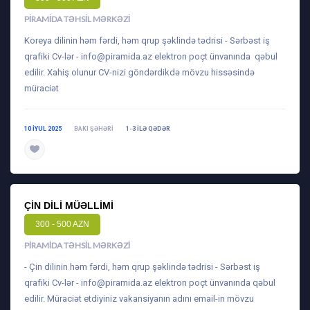
PIRAMIDA TƏHSIL MƏRKƏZI
Koreya dilinin həm fərdi, həm qrup şəklində tədrisi - Sərbəst iş
qrafiki Cv-lər -
info@piramida.az
elektron poçt ünvanında qəbul
edilir. Xahiş olunur CV-nizi göndərdikdə mövzu hissəsində
müraciət
10 IYUL 2025
BAKI ŞƏHƏRI
1-3 ILƏ QƏDƏR
daha ətraflı
ÇIN DILI MÜƏLLIMI
300 - 500 AZN
PIRAMIDA TƏHSIL MƏRKƏZI
- Çin dilinin həm fərdi, həm qrup şəklində tədrisi - Sərbəst iş
qrafiki Cv-lər -
info@piramida.az
elektron poçt ünvanında qəbul
edilir. Müraciət etdiyiniz vakansiyanın adını email-in mövzu