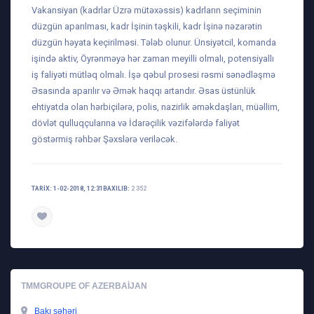
Vakansiyan (kadrlar Üzrə mütəxəssis) kadrların seçiminin
düzgün aparılması, kadr İşinin təşkili, kadr İşinə nəzarətin
düzgün həyata keçirilməsi. Tələb olunur. Ünsiyətcil, komanda
işində aktiv, Öyrənməyə hər zaman meyilli olmalı, potensiyallı
iş faliyəti mütləq olmalı. İşə qəbul prosesi rəsmi sənədləşmə
Əsasında aparılır və Əmək haqqı artandır. Əsas üstünlük
ehtiyatda olan hərbiçilərə, polis, nazirlik əməkdaşları, müəllim,
dövlət qulluqçularına və İdarəçilik vəzifələrdə faliyət
göstərmiş rəhbər Şəxslərə veriləcək.
TARIX: 1-02-2018, 12:31
BAXILIB:
2 352
TMMGROUPE OF AZERBAIJAN
Bakı şəhəri