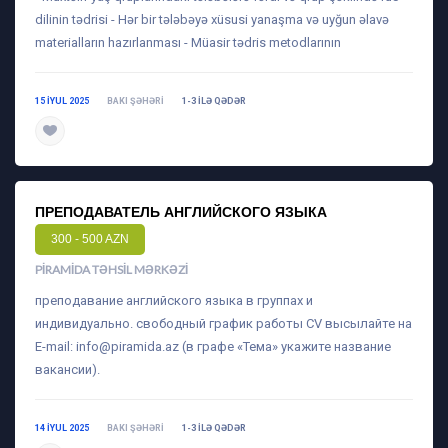
dilinin tədrisi - Hər bir tələbəyə xüsusi yanaşma və uyğun əlavə
materialların hazırlanması - Müasir tədris metodlarının
15 IYUL 2025
BAKI ŞƏHƏRI
1-3 ILƏ QƏDƏR
daha ətraflı
ПРЕПОДАВАТЕЛЬ АНГЛИЙСКОГО ЯЗЫКА
300 - 500 AZN
PIRAMIDA TƏHSIL MƏRKƏZI
преподавание английского языка в группах и
индивидуально. свободный график работы CV высылайте на
E-mail:
info@piramida.az
(в графе «Тема» укажите название
вакансии).
14 IYUL 2025
BAKI ŞƏHƏRI
1-3 ILƏ QƏDƏR