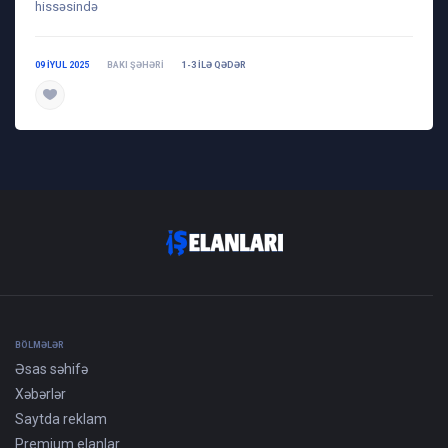
hissəsində
09 IYUL 2025
BAKI ŞƏHƏRI
1-3 ILƏ QƏDƏR
daha ətraflı
BÖLMƏLƏR
Əsas səhifə
Xəbərlər
Saytda reklam
Premium elanlar