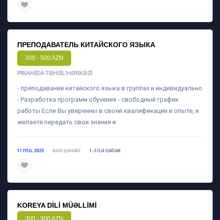
daha ətraflı
ПРЕПОДАВАТЕЛЬ КИТАЙСКОГО ЯЗЫКА
300 - 500 AZN
PIRAMIDA TƏHSIL MƏRKƏZI
- преподавание китайского языка в группах и индивидуально
- Разработка программ обучения - свободный график
работы Если Вы уверенны в своей квалификации и опыте, и
желаете передать свои знания и
11 IYUL 2025
BAKI ŞƏHƏRI
1-3 ILƏ QƏDƏR
daha ətraflı
KOREYA DILI MÜƏLLIMI
300 - 500 AZN