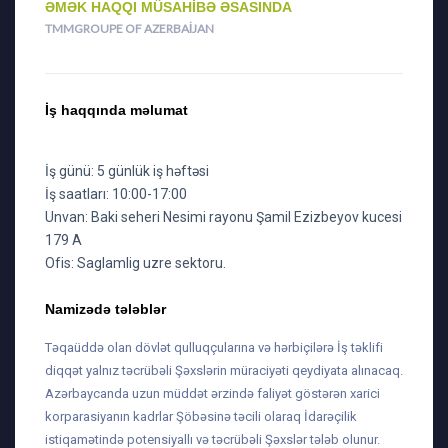
ƏMƏK HAQQI MÜSAHIBƏ ƏSASINDA
TMMGROUPE OF AZERBAIJAN
İş haqqında məlumat
İş günü: 5 günlük iş həftəsi
İş saatları: 10:00-17:00
Unvan: Baki seheri Nesimi rayonu Şamil Ezizbeyov kucesi
179 A
Ofis: Saglamlig uzre sektoru.
Namizədə tələblər
Təqaüddə olan dövlət qulluqçularına və hərbiçilərə İş təklifi
diqqət yalnız təcrübəli Şəxslərin müraciyəti qeydiyata alınacaq.
Azərbaycanda uzun müddət ərzində faliyət göstərən xarici
korparasiyanın kadrlar Şöbəsinə təcili olaraq İdarəçilik
istiqamətində potensiyallı və təcrübəli Şəxslər tələb olunur.