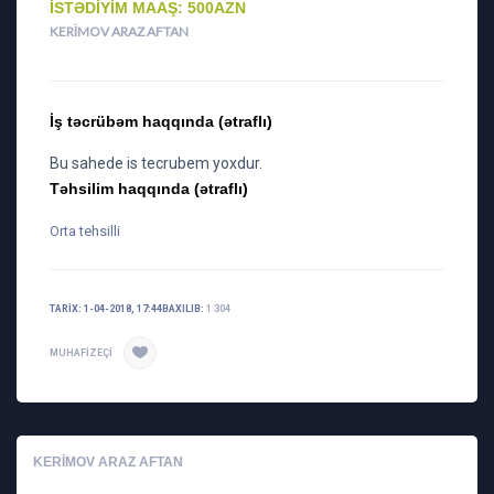
İSTƏDIYIM MAAŞ: 500AZN
KERIMOV ARAZ AFTAN
İş təcrübəm haqqında (ətraflı)
Bu sahede is tecrubem yoxdur.
Təhsilim haqqında (ətraflı)
Orta tehsilli
TARIX: 1-04-2018, 17:44
BAXILIB:
1 304
MUHAFIZEÇI
KERIMOV ARAZ AFTAN