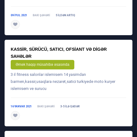
09 IYUL 2021
BAKI ŞƏHƏRI
5 ILDƏN ARTIQ
daha ətraflı
KASSIR, SÜRÜCÜ, SATICI, OFSIANT VƏ DIGƏR
SAHƏLƏR
Əmək haqqı müsahibə əsasında
3 il fitness salonlar islemisem 14 yasimdan
barmen,kassir,usaqlara nezaret,satici turkiyede moto kuryer
islemisem ve surucu
16 YANVAR 2021
BAKI ŞƏHƏRI
3-5 ILƏ QƏDƏR
daha ətraflı