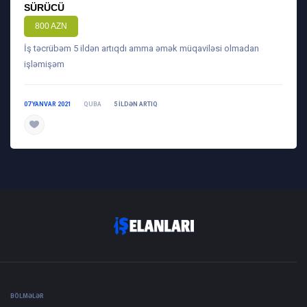
SÜRÜCÜ
800 AZN
İş təcrübəm 5 ildən artıqdı amma əmək müqaviləsi olmadan
işləmişəm
07 YANVAR 2021
QUBA
5 ILDƏN ARTIQ
daha ətraflı
BÖLMƏLƏR