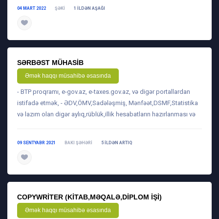
04 MART 2022
ŞƏKI
1 ILDƏN AŞAĞI
daha ətraflı
SƏRBƏST MÜHASIB
Əmək haqqı müsahibə əsasında
- BTP proqramı, e-gov.az, e-taxes.gov.az, və digər portallardan
istifadə etmək, - ƏDV,ÖMV,Sadələşmiş, Mənfəət,DSMF,Statistika
və lazım olan digər aylıq,rüblük,illik hesabatların hazırlanması və
09 SENTYABR 2021
BAKI ŞƏHƏRI
5 ILDƏN ARTIQ
daha ətraflı
COPYWRITER (KITAB,MƏQALƏ,DIPLOM IŞI)
Əmək haqqı müsahibə əsasında