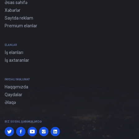
Əsas səhifə
Xəbərlər
Saytda reklam
Premium elanlar
ELANLAR
İş elanları
İş axtaranlar
FAYDALI MƏLUMAT
Haqqımızda
Qaydalar
Əlaqə
BIZ SOSIAL ŞƏBƏKƏLƏRDƏ