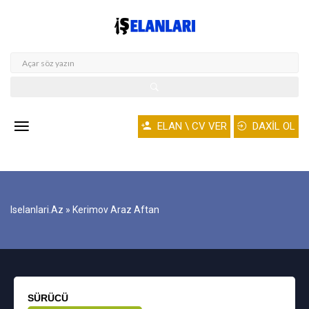
ELAN \ CV VER
DAXİL OL
Iselanlari.az
» Kerimov Araz Aftan
SÜRÜCÜ