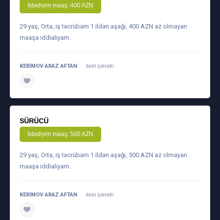
İstədiyim maaş: 400 AZN
29 yaş, Orta, iş təcrübəm 1 ildən aşağı, 400 AZN az olmayan
maaşa iddialıyam.
KERIMOV ARAZ AFTAN
BAKI ŞƏHƏRI
daha ətraflı
SÜRÜCÜ
İstədiyim maaş: 500 AZN
29 yaş, Orta, iş təcrübəm 1 ildən aşağı, 500 AZN az olmayan
maaşa iddialıyam.
KERIMOV ARAZ AFTAN
BAKI ŞƏHƏRI
daha ətraflı