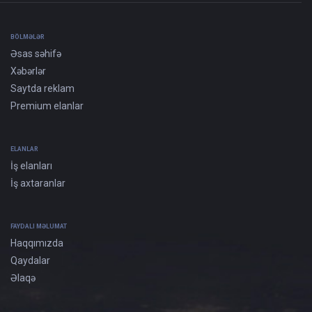
BÖLMƏLƏR
Əsas səhifə
Xəbərlər
Saytda reklam
Premium elanlar
ELANLAR
İş elanları
İş axtaranlar
FAYDALI MƏLUMAT
Haqqımızda
Qaydalar
Əlaqə