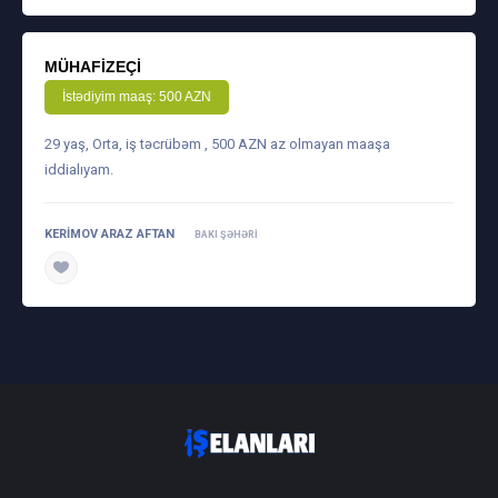
MÜHAFIZEÇI
İstədiyim maaş: 500 AZN
29 yaş, Orta, iş təcrübəm , 500 AZN az olmayan maaşa
iddialıyam.
KERIMOV ARAZ AFTAN
BAKI ŞƏHƏRI
daha ətraflı