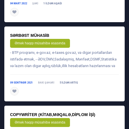
04 MART 2022
ŞƏKI
1 ILDƏN AŞAĞI
daha ətraflı
SƏRBƏST MÜHASIB
Əmək haqqı müsahibə əsasında
- BTP proqramı, e-gov.az, e-taxes.gov.az, və digər portallardan
istifadə etmək, - ƏDV,ÖMV,Sadələşmiş, Mənfəət,DSMF,Statistika
və lazım olan digər aylıq,rüblük,illik hesabatların hazırlanması və
09 SENTYABR 2021
BAKI ŞƏHƏRI
5 ILDƏN ARTIQ
daha ətraflı
COPYWRITER (KITAB,MƏQALƏ,DIPLOM IŞI)
Əmək haqqı müsahibə əsasında