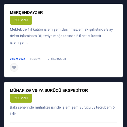
MERÇENDAYZER
500 AZN
Mektebde 1 il katibə işləmişəm.dasinmaz əmlak şirkətində 8 ay
rieltor işləmişəm.Bijuteriya mağazasında 2 il satıcı kassir
işləmişəm.
20 MAY 2022
SUMQAYIT
3-5 ILƏ QƏDƏR
daha ətraflı
MÜHAFIZƏ VƏ YA SÜRÜCÜ EKSPEDITOR
500 AZN
Bakı şəhərində mühafizə işində işləmişəm Sürücülüy təcrübəm 6
ildir.