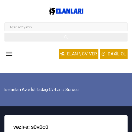
ELAN \ CV VER
DAXİL OL
Iselanlari.az
»
İstifadəçi Cv-Ləri
» Sürücü
VƏZIFƏ: SÜRÜCÜ