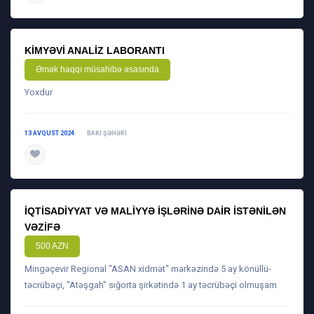
KIMYƏVI ANALIZ LABORANTI
Əmək haqqı müsahibə əsasında
Yoxdur
13 AVQUST 2024
BAKI ŞƏHƏRI
daha ətraflı
İQTISADIYYAT VƏ MALIYYƏ IŞLƏRINƏ DAIR ISTƏNILƏN
VƏZIFƏ
500 AZN
Mingəçevir Regional "ASAN xidmət" mərkəzində 5 ay könüllü-
təcrübəçi, "Atəşgah" sığorta şirkətində 1 ay təcrübəçi olmuşam