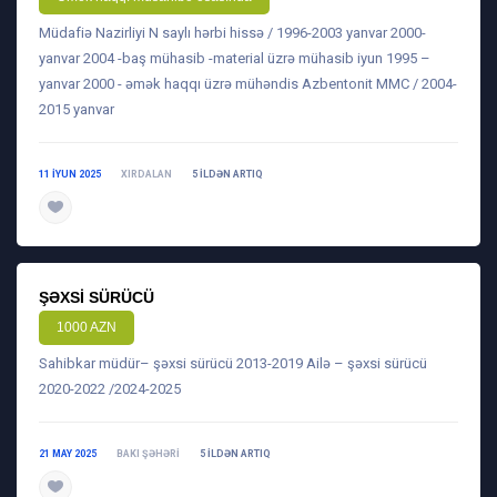
Müdafiə Nazirliyi N saylı hərbi hissə / 1996-2003 yanvar 2000-
yanvar 2004 -baş mühasib -material üzrə mühasib iyun 1995 –
yanvar 2000 - əmək haqqı üzrə mühəndis Azbentonit MMC / 2004-
2015 yanvar
11 IYUN 2025
XIRDALAN
5 ILDƏN ARTIQ
daha ətraflı
ŞƏXSI SÜRÜCÜ
1000 AZN
Sahibkar müdür– şəxsi sürücü 2013-2019 Ailə – şəxsi sürücü
2020-2022 /2024-2025
21 MAY 2025
BAKI ŞƏHƏRI
5 ILDƏN ARTIQ
daha ətraflı