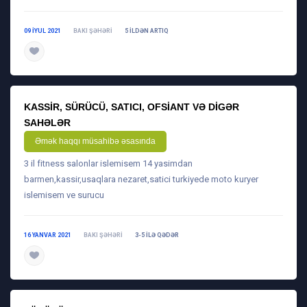
09 IYUL 2021
BAKI ŞƏHƏRI
5 ILDƏN ARTIQ
daha ətraflı
KASSIR, SÜRÜCÜ, SATICI, OFSIANT VƏ DIGƏR
SAHƏLƏR
Əmək haqqı müsahibə əsasında
3 il fitness salonlar islemisem 14 yasimdan
barmen,kassir,usaqlara nezaret,satici turkiyede moto kuryer
islemisem ve surucu
16 YANVAR 2021
BAKI ŞƏHƏRI
3-5 ILƏ QƏDƏR
daha ətraflı