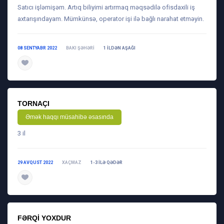
Satıcı işləmişəm. Artıq biliyimi artırmaq məqsədilə ofisdaxili iş
axtarışındayam. Mümkünsə, operator işi ilə bağlı narahat etməyin.
08 SENTYABR 2022
BAKI ŞƏHƏRI
1 ILDƏN AŞAĞI
daha ətraflı
TORNAÇI
Əmək haqqı müsahibə əsasında
3 il
29 AVQUST 2022
XAÇMAZ
1-3 ILƏ QƏDƏR
daha ətraflı
FƏRQI YOXDUR