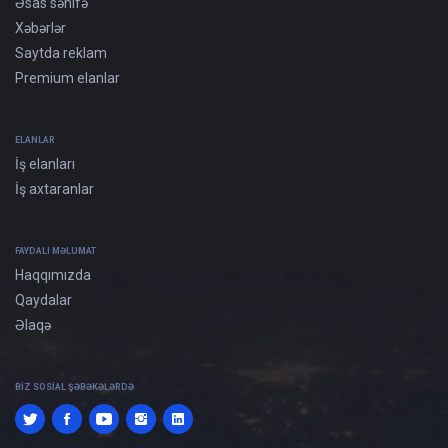
Əsas səhifə
Xəbərlər
Saytda reklam
Premium elanlar
ELANLAR
İş elanları
İş axtaranlar
FAYDALI MƏLUMAT
Haqqımızda
Qaydalar
Əlaqə
BIZ SOSIAL ŞƏBƏKƏLƏRDƏ