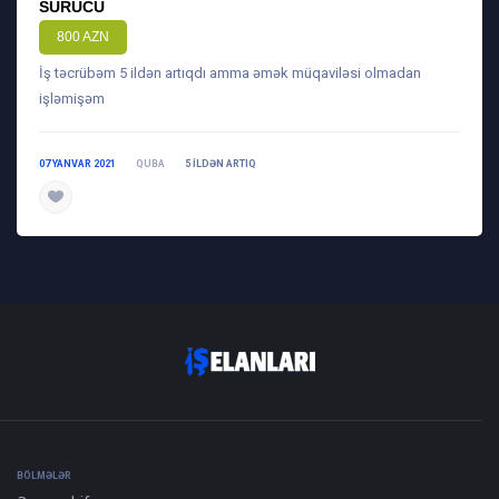
SÜRÜCÜ
800 AZN
İş təcrübəm 5 ildən artıqdı amma əmək müqaviləsi olmadan
işləmişəm
07 YANVAR 2021
QUBA
5 ILDƏN ARTIQ
daha ətraflı
BÖLMƏLƏR