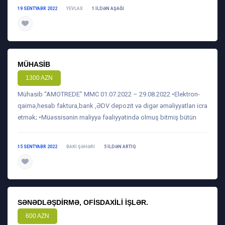
19 SENTYABR 2022
YEVLAX
1 ILDƏN AŞAĞI
daha ətraflı
MÜHASIB
1300 AZN
Mühasib “AMOTREDE” MMC 01.07.2022 – 29.08.2022 •Elektron-
qaimə,hesab faktura,bank ,ƏDV depozit və digər əməliyyatları icra
etmək; •Müəssisənin maliyyə fəaliyyətində olmuş bitmiş bütün
15 SENTYABR 2022
BAKI ŞƏHƏRI
5 ILDƏN ARTIQ
daha ətraflı
SƏNƏDLƏŞDIRMƏ, OFISDAXILI IŞLƏR.
600 AZN