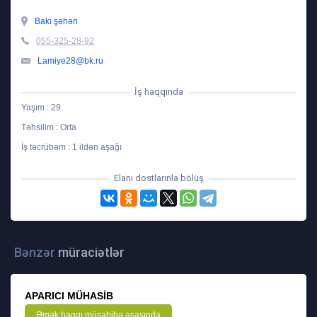
Bakı şəhəri
055-325-28-92
Lamiye28@bk.ru
İş haqqında
Yaşım : 29
Təhsilim : Orta
İş təcrübəm : 1 ildən aşağı
Elanı dostlarınla bölüş
Bənzər
müraciətlər
APARICI MÜHASIB
Əmək haqqı müsahibə əsasında