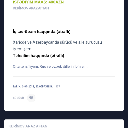
İSTƏDIYIM MAAŞ: 400AZN
KERIMOV ARAZ AFTAN
İş təcrübəm haqqında (ətraflı)
Xaricde ve Azerbaycanda sürücü ve aile sürucusu
işlemişem.
Təhsilim haqqında (ətraflı)
Orta tehsilliyem. Rus ve ozbek dillerini bilirem.
TARIX: 6-04-2018, 20:06
BAXILIB:
1 307
SÜRÜCÜ
KERIMOV ARAZ AFTAN