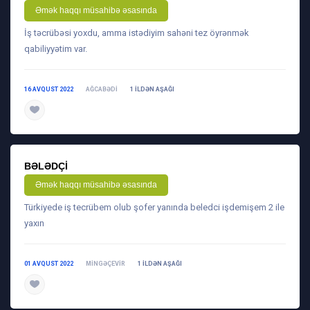
Əmək haqqı müsahibə əsasında
İş təcrübəsi yoxdu, amma istədiyim sahəni tez öyrənmək
qabiliyyətim var.
16 AVQUST 2022
AĞCABƏDI
1 ILDƏN AŞAĞI
daha ətraflı
BƏLƏDÇI
Əmək haqqı müsahibə əsasında
Türkiyede iş tecrübem olub şofer yanında beledci işdemişem 2 ile
yaxın
01 AVQUST 2022
MINGƏÇEVIR
1 ILDƏN AŞAĞI
daha ətraflı