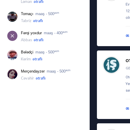
Ləman
ətraflı
Ev
12
azn
Tornaçı
maaş - 500
ol
Tabriz
ətraflı
azn
Fərqi yoxdur
maaş - 400
05
Abbas
ətraflı
azn
Bələdçi
maaş - 500
Kərim
ətraflı
O
G
azn
Merçendayzer
maaş - 500
Ot
Cəvahir
ətraflı
Ye
se
05