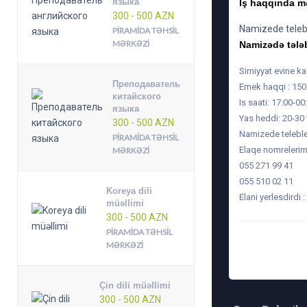
языка
İş haqqında m
300 - 500 AZN
Namizede teleble
PIRAMIDA TƏHSIL
MƏRKƏZI
Namizədə tələ
Sirniyyat evine k
Преподаватель
Emek haqqi : 150
китайского
Is saati: 17:00-00
языка
Yas heddi: 20-30
300 - 500 AZN
Namizede telebler
PIRAMIDA TƏHSIL
Elaqe nomrelerim
MƏRKƏZI
055 271 99 41
055 510 02 11
Koreya dili
Elani yerlesdirdi
müəllimi
300 - 500 AZN
PIRAMIDA TƏHSIL
MƏRKƏZI
TARIX: 23-12-2016,
Çin dili müəllimi
300 - 500 AZN