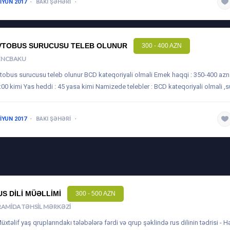
 IYUN 2017
BAKI ŞƏHƏRI
1 ILDƏN AŞAĞI
VTOBUS SURUCUSU TELEB OLUNUR
300 - 400 AZN
ENCBAKU
tobus surucusu teleb olunur BCD kateqoriyali olmali Emek haqqi : 350-400 azn I
:00 kimi Yas heddi : 45 yasa kimi Namizede telebler : BCD kateqoriyali olmali ,s
 IYUN 2017
BAKI ŞƏHƏRI
1 ILDƏN AŞAĞI
US DILI MÜƏLLIMI
300 - 500 AZN
RAMIDA TƏHSIL MƏRKƏZI
Müxtəlif yaş qruplarındakı tələbələrə fərdi və qrup şəklində rus dilinin tədrisi - H