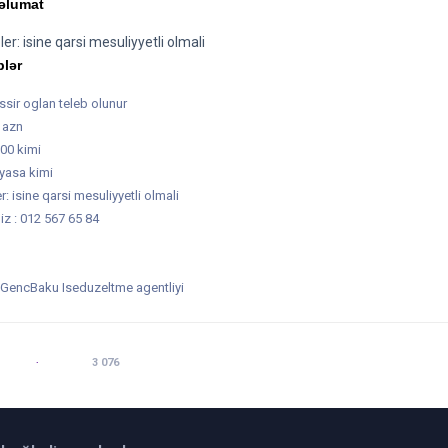
əlumat
r: isine qarsi mesuliyyetli olmali
blər
assir oglan teleb olunur
 azn
:00 kimi
 yasa kimi
: isine qarsi mesuliyyetli olmali
iz : 012 567 65 84
 : GencBaku Iseduzeltme agentliyi
 13:05
BAXILIB:
3 076