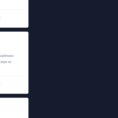
daha ətraflı
arılması -
ksiya və
daha ətraflı