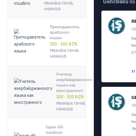
GencBaku
ilə
PIRAMIDA TƏHSIL
MƏRKƏZI
R
Преподаватель
G
арабского
языка
Re
300 - 500 AZN
he
PIRAMIDA TƏHSIL
27
MƏRKƏZI
31
Учитель
азербайджанского
языка как
иностранного
300 - 500 AZN
G
PIRAMIDA TƏHSIL
G
MƏRKƏZI
Ge
he
İspan dili
.N
müəllimi