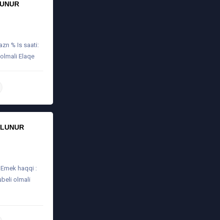
LUNUR
zn % Is saati:
 olmali Elaqe
daha ətraflı
OLUNUR
 Emek haqqi :
ubeli olmali