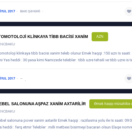
 IYUL 2017
BAKI ŞƏHƏRI
1 ILDƏN AŞAĞI
TOMOTOLOJI KLINKAYA TIBB BACISI XANIM
AZN
ENCBAKU
omotoloji klinkaya tibb bacisi xanim teleb olunur Emek haqqi :150 azn Is saati:
mi Yas heddi : 30 yasa kimi Namizede telebler : tibb uzre tehsili ve tibb uzre is 
 IYUL 2017
—
EBEL SALONUNA AŞPAZ XANIM AXTARILIR
Əmək haqqı müsahibə 
ENCBAKU
bel salonuna pover xanim axtarilir Emek haqqi : razilasma yolu ile Is saati: 09:
s heddi : ferq etmir Telebler : milli metbexi bisirmeyi bacaran olsun Elaqe nomre