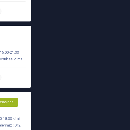
daha ətraflı
 15:00-21:00
tecrubesi olmali
daha ətraflı
əsasında
00-18:00 kimi
lerimiz : 012