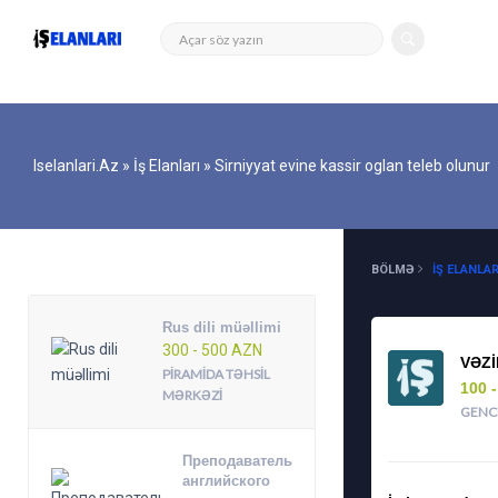
Iselanlari.az
»
İş Elanları
» Sirniyyat evine kassir oglan teleb olunur
DIGƏR ELANLAR
BÖLMƏ
İŞ ELANLAR
Rus dili müəllimi
300 - 500 AZN
VƏZI
PIRAMIDA TƏHSIL
100 
MƏRKƏZI
GENC
Преподаватель
английского