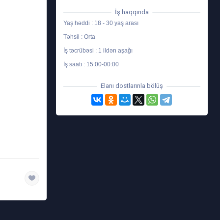
İş haqqında
Yaş həddi : 18 - 30 yaş arası
Təhsil : Orta
İş təcrübəsi : 1 ildən aşağı
İş saatı : 15:00-00:00
Elanı dostlarınla bölüş