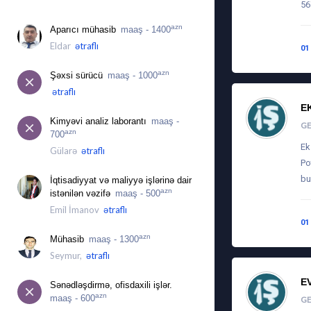
56
İŞ ÜÇÜN MÜRACIƏTLƏR
azn
Aparıcı mühasib
maaş - 1400
Eldar
ətraflı
01
azn
Şəxsi sürücü
maaş - 1000
ətraflı
E
Kimyəvi analiz laborantı
maaş -
G
azn
700
Ek
Gülarə
ətraflı
Po
bu
İqtisadiyyat və maliyyə işlərinə dair
azn
istənilən vəzifə
maaş - 500
Emil İmanov
ətraflı
01
azn
Mühasib
maaş - 1300
Seymur,
ətraflı
E
Sənədləşdirmə, ofisdaxili işlər.
azn
maaş - 600
G