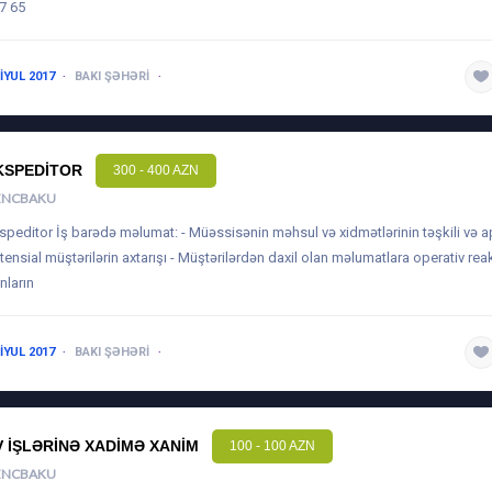
7 65
 IYUL 2017
BAKI ŞƏHƏRI
1 ILDƏN AŞAĞI
KSPEDITOR
300 - 400 AZN
ENCBAKU
speditor İş barədə məlumat: - Müəssisənin məhsul və xidmətlərinin təşkili və ap
tensial müştərilərin axtarışı - Müştərilərdən daxil olan məlumatlara operativ rea
nların
 IYUL 2017
BAKI ŞƏHƏRI
1 ILDƏN AŞAĞI
V IŞLƏRINƏ XADIMƏ XANIM
100 - 100 AZN
ENCBAKU