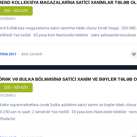
REND KOLLEKSIYA MAGAZALARINA SATICI XANIMLAR TƏLƏB O
300 - 400 AZN
ENCBAKU
end kolleksiya magazalarina satici xanimlar teleb olunur Emek haqqi : 330-380 a
afikledi Yas heddi : 30 yasa kimi Namizede telebler : satis sahesinde tecrubesi
 IYUN 2017
BAKI ŞƏHƏRI
1 ILDƏN AŞAĞI
ÖRƏK VƏ BULKA BÖLMƏSINƏ SATICI XANIM VE BƏYLER TƏLƏB 
200 - 300 AZN
ENCBAKU
beke supermarketlere corek bulka addeline satici xanim ve beyler teleb olunur
0-250 azn Is saati: 2 simendir Yas heddi : 30 yasa kimi Namizede telebler : tecr
ftede bir