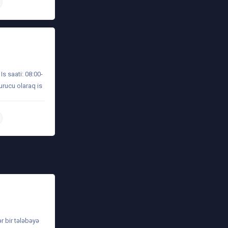
daha ətraflı
s saati: 08:00-
urucu olaraq is
daha ətraflı
ər bir tələbəyə