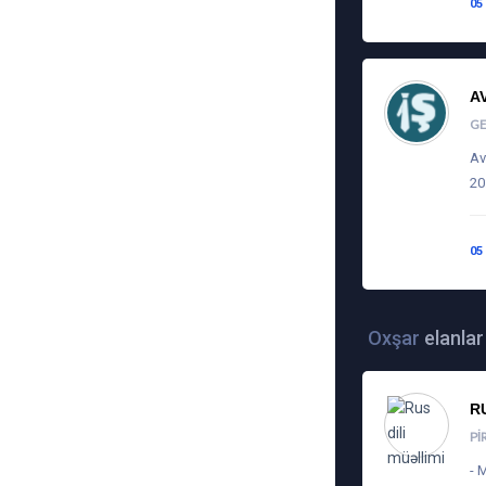
05
A
G
Av
20
05
Oxşar
elanlar
R
PI
- 