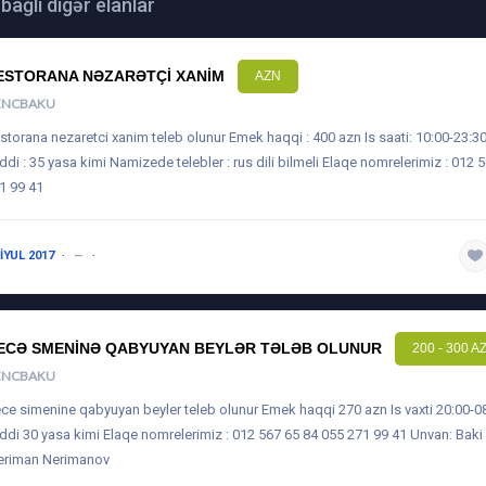
 bağlı digər elanlar
ESTORANA NƏZARƏTÇI XANIM
AZN
ENCBAKU
storana nezaretci xanim teleb olunur Emek haqqi : 400 azn Is saati: 10:00-23:3
ddi : 35 yasa kimi Namizede telebler : rus dili bilmeli Elaqe nomrelerimiz : 012 
1 99 41
 IYUL 2017
—
1 ILDƏN AŞAĞI
ECƏ SMENINƏ QABYUYAN BEYLƏR TƏLƏB OLUNUR
200 - 300 A
ENCBAKU
ce simenine qabyuyan beyler teleb olunur Emek haqqi 270 azn Is vaxti 20:00-0
ddi 30 yasa kimi Elaqe nomrelerimiz : 012 567 65 84 055 271 99 41 Unvan: Baki
eriman Nerimanov