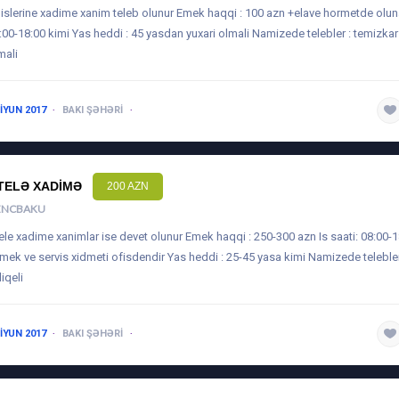
 islerine xadime xanim teleb olunur Emek haqqi : 100 azn +elave hormetde oluna
:00-18:00 kimi Yas heddi : 45 yasdan yuxari olmali Namizede telebler : temizkar 
mali
 IYUN 2017
BAKI ŞƏHƏRI
1 ILDƏN AŞAĞI
TELƏ XADIMƏ
200 AZN
ENCBAKU
ele xadime xanimlar ise devet olunur Emek haqqi : 250-300 azn Is saati: 08:00-1
mek ve servis xidmeti ofisdendir Yas heddi : 25-45 yasa kimi Namizede telebler
liqeli
 IYUN 2017
BAKI ŞƏHƏRI
1 ILDƏN AŞAĞI