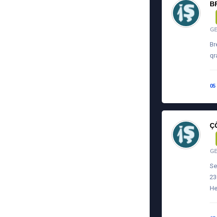
B
G
Br
qr
05
Ç
G
Se
23
He