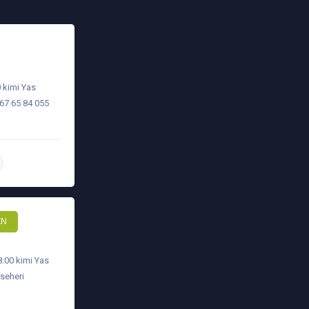
0 kimi Yas
567 65 84 055
daha ətraflı
ZN
8:00 kimi Yas
 seheri