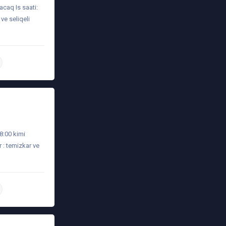
caq Is saati:
ve seliqeli
daha ətraflı
8:00 kimi
 : temizkar ve
daha ətraflı