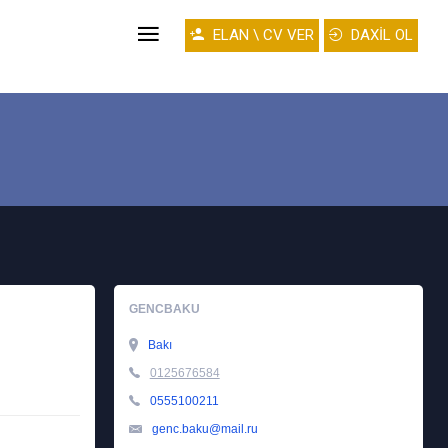
ELAN \ CV VER
DAXİL OL
GENCBAKU
Bakı
0125676584
0555100211
genc.baku@mail.ru