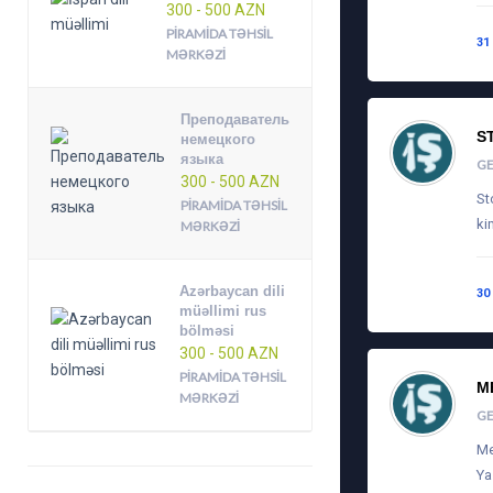
300 - 500 AZN
PIRAMIDA TƏHSIL
31
MƏRKƏZI
Преподаватель
S
немецкого
языка
G
300 - 500 AZN
St
PIRAMIDA TƏHSIL
ki
MƏRKƏZI
Azərbaycan dili
30
müəllimi rus
bölməsi
300 - 500 AZN
PIRAMIDA TƏHSIL
M
MƏRKƏZI
G
Me
Ya