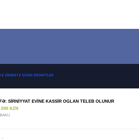
I
/
XIDMƏT
/
DIGƏR XIDMƏTLƏR
FƏ: SIRNIYYAT EVINE KASSIR OGLAN TELEB OLUNUR
- 200 AZN
BAKU