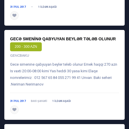
31 IYUL 2017
—
1 ILDƏN AŞAĞI
daha ətraflı
GECƏ SMENINƏ QABYUYAN BEYLƏR TƏLƏB OLUNUR
200 - 300 AZN
GENCBAKU
Gece simenine qabyuyan beyler teleb olunur Emek haqqi 270 azn
Is vaxti 20:00-08:00 kimi Yas heddi 30 yasa kimi Elaqe
nomrelerimiz : 012 567 65 84 055 271 99 41 Unvan: Baki seheri
.Neriman Nerimanov
31 IYUL 2017
BAKI ŞƏHƏRI
1 ILDƏN AŞAĞI
daha ətraflı