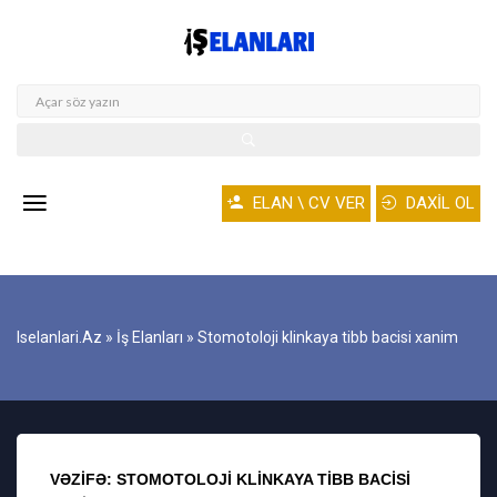
ELAN \ CV VER
DAXİL OL
Iselanlari.az
»
İş Elanları
» Stomotoloji klinkaya tibb bacisi xanim
VƏZIFƏ: STOMOTOLOJI KLINKAYA TIBB BACISI