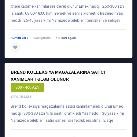
Otele xadime xanimlar ise devet olunur Emek haqqi : 250-300 azn
Is saati: 08:00-18:00 kimi Yemek ve servis xidmeti ofisdendir Yas
heddi : 25-45 yasa kimi Namizede telebler : temizkar ve seliqeli
05 IYUN 2017
BAKI ŞƏHƏRI
1 ILDƏN AŞAĞI
daha ətraflı
BREND KOLLEKSIYA MAGAZALARINA SATICI
XANIMLAR TƏLƏB OLUNUR
300 - 400 AZN
GENCBAKU
Brend kolleksiya magazalarina satici xanimlar teleb olunur Emek
haqqi : 330-380 azn % Is saati: qrafikledi Yas heddi : 30 yasa kimi
Namizede telebler : satis sahesinde tecrubesi olmali Elaqe