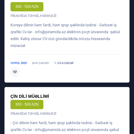
300 - 500 AZN
PIRAMIDA TƏHSIL MƏRKƏZI
Koreya dilinin həm fərdi, həm qrup şəklində tədrisi - Sərbəst iş
qrafiki Cv-lər -
info@piramida.az
elektron poçt ünvanında qəbul
edilir. Xahiş olunur CV-nizi göndərdikdə mövzu hissəsində
müraciət
10 IYUL 2025
BAKI ŞƏHƏRI
1-3 ILƏ QƏDƏR
daha ətraflı
ÇIN DILI MÜƏLLIMI
300 - 500 AZN
PIRAMIDA TƏHSIL MƏRKƏZI
- Çin dilinin həm fərdi, həm qrup şəklində tədrisi - Sərbəst iş
qrafiki Cv-lər -
info@piramida.az
elektron poçt ünvanında qəbul