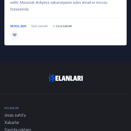
edilir. Müraciət etdiyiniz vakansiyanın adını email-in mövzu
hissəsində
09 IYUL 2025
BAKI ŞƏHƏRI
1-3 ILƏ QƏDƏR
daha ətraflı
BÖLMƏLƏR
Əsas səhifə
Xəbərlər
Saytda reklam