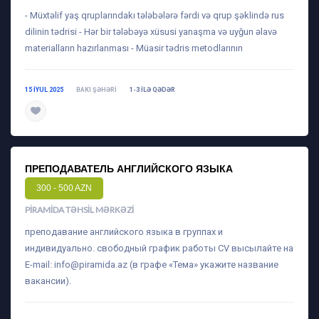
- Müxtəlif yaş qruplarındakı tələbələrə fərdi və qrup şəklində rus
dilinin tədrisi - Hər bir tələbəyə xüsusi yanaşma və uyğun əlavə
materialların hazırlanması - Müasir tədris metodlarının
15 IYUL 2025
BAKI ŞƏHƏRI
1-3 ILƏ QƏDƏR
daha ətraflı
ПРЕПОДАВАТЕЛЬ АНГЛИЙСКОГО ЯЗЫКА
300 - 500 AZN
PIRAMIDA TƏHSIL MƏRKƏZI
преподавание английского языка в группах и
индивидуально. свободный график работы CV высылайте на
E-mail:
info@piramida.az
(в графе «Тема» укажите название
вакансии).