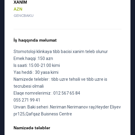
XANIM
AZN
GENCBAKU
İş haqqında məlumat
Stomotoloji klinkaya tibb bacisi xanim teleb olunur
Emek haqqi :150 azn
Is saati: 15:00-21:00 kimi
Yas heddi : 30 yasa kimi
Namizede telebler : tibb uzre tehsili ve tibb uzre is
tecrubesi olmali
Elaqe nomrelerimiz : 012 567 65 84
055 271 99 41
Unvan: Baki seheri .Neriman Nerimanov ray,Heyder Eliyev
pr125,Qafqaz Buisness Centre
Namizədə tələblər