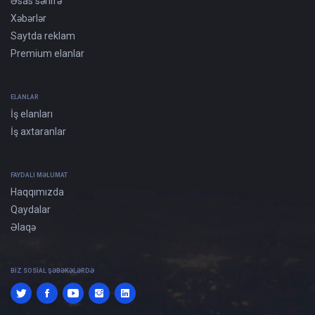
Əsas səhifə
Xəbərlər
Saytda reklam
Premium elanlar
ELANLAR
İş elanları
İş axtaranlar
FAYDALI MƏLUMAT
Haqqımızda
Qaydalar
Əlaqə
BIZ SOSIAL ŞƏBƏKƏLƏRDƏ