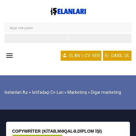
ELAN \ CV VER
DAXİL OL
Iselanlari.az
»
İstifadəçi Cv-Ləri
»
Marketinq
» Digər marketing
COPYWRITER (KITAB,MƏQALƏ,DIPLOM IŞI)