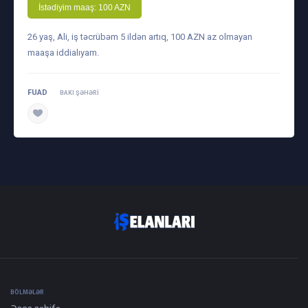
İstədiyim maaş: 100 AZN
26 yaş, Ali, iş təcrübəm 5 ildən artıq, 100 AZN az olmayan
maaşa iddialıyam.
FUAD
BAKI ŞƏHƏRI
BÖLMƏLƏR