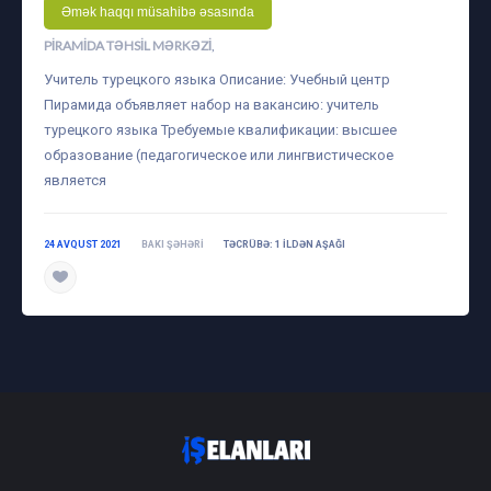
Əmək haqqı müsahibə əsasında
PIRAMIDA TƏHSIL MƏRKƏZI
,
Учитель турецкого языка Описание: Учебный центр
Пирамида объявляет набор на вакансию: учитель
турецкого языка Требуемые квалификации: высшее
образование (педагогическое или лингвистическое
является
24 AVQUST 2021
BAKI ŞƏHƏRI
TƏCRÜBƏ: 1 ILDƏN AŞAĞI