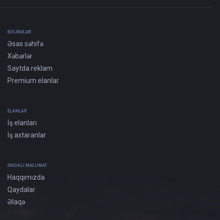
BÖLMƏLƏR
Əsas səhifə
Xəbərlər
Saytda reklam
Premium elanlar
ELANLAR
İş elanları
İş axtaranlar
FAYDALI MƏLUMAT
Haqqımızda
Qaydalar
Əlaqə