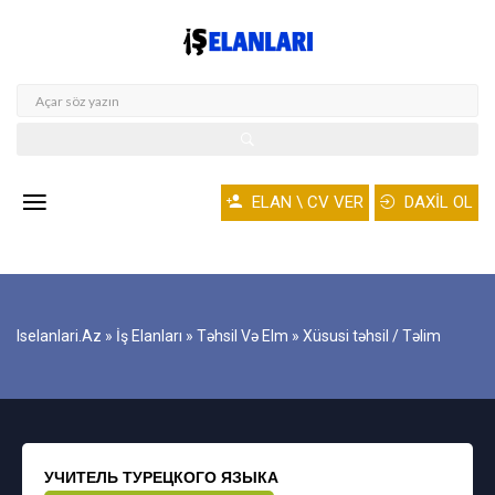
ELAN \ CV VER
DAXİL OL
Iselanlari.az
»
İş Elanları
»
Təhsil Və Elm
» Xüsusi təhsil / Təlim
УЧИТЕЛЬ ТУРЕЦКОГО ЯЗЫКА