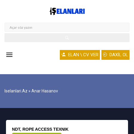
ELAN \ CV VER
DAXİL OL
Iselanlari.az
» Anar Hasanov
NDT, ROPE ACCESS TEXNIK