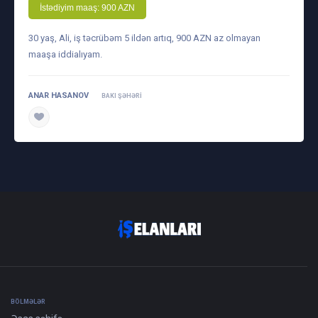
İstədiyim maaş: 900 AZN
30 yaş, Ali, iş təcrübəm 5 ildən artıq, 900 AZN az olmayan
maaşa iddialıyam.
ANAR HASANOV
BAKI ŞƏHƏRI
daha ətraflı
BÖLMƏLƏR