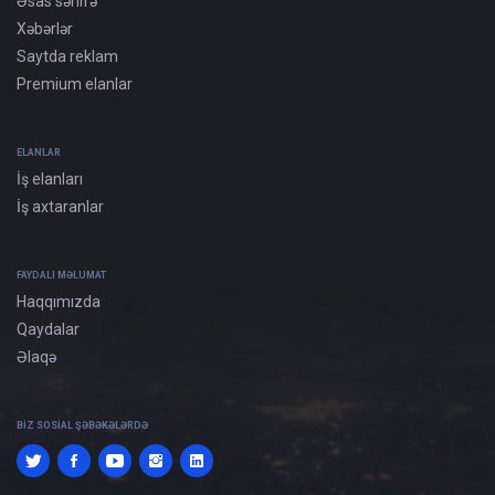
Əsas səhifə
Xəbərlər
Saytda reklam
Premium elanlar
ELANLAR
İş elanları
İş axtaranlar
FAYDALI MƏLUMAT
Haqqımızda
Qaydalar
Əlaqə
BIZ SOSIAL ŞƏBƏKƏLƏRDƏ